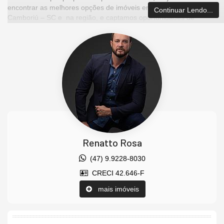
encontrar as melhores opções de imóveis em Balneário
Continuar Lendo...
Camboriú – SC e na região, e captamos oportunidades de
investimentos para que você possa ter um ótimo investimento
com a maior segurança que existe.
Imóvel disponível para visitação.
Agende uma visita agora mesmo e venha conhecer este lindo
imóvel.
Os valores estão sujeitos a alteração sem aviso prévio.
Características do Imóvel
Ar Condicionado
Churrasqueira
Renatto Rosa
Piso Porcelanato
Acabamento em Gesso
(47) 9.9228-8030
Fechadura Eletrônica
CRECI 42.646-F
Living
Sacada / Varanda
mais imóveis
Sala
Cozinha
Lavabo
Características do Empreendimento