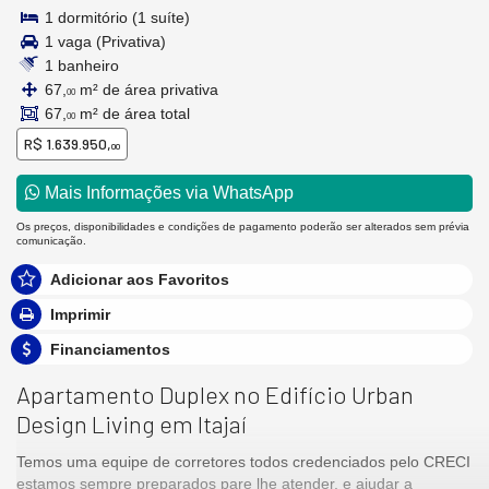
1 dormitório (1 suíte)
1 vaga (Privativa)
1 banheiro
67,
m² de área privativa
00
67,
m² de área total
00
R$ 1.639.950,
00
Mais Informações via WhatsApp
Os preços, disponibilidades e condições de pagamento poderão ser alterados sem prévia
comunicação.
Adicionar aos Favoritos
Imprimir
Financiamentos
Apartamento Duplex no Edifício Urban
Design Living em Itajaí
Temos uma equipe de corretores todos credenciados pelo CRECI
estamos sempre preparados pare lhe atender, e ajudar a