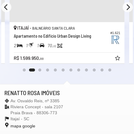
ITAJAÍ -
BALNEÁRIO SANTA CLARA
4
#1.621
Apartamento no Edifício Urban Design Living
2
1
1
70,
00
R$ 1.599.950,
00
RENATTO ROSA IMÓVEIS
Av. Osvaldo Reis, nº 3385
Riviera Concept - sala 2107
Praia Brava - 88306-773
Itajaí -
SC
mapa google