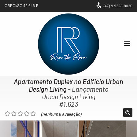
CRECI/SC 42.646-F
(47)
9.9228-8030
Apartamento Duplex no Edifício Urban
Design Living
- Lançamento
Urban Design Living
#1.623
(nenhuma avaliação)