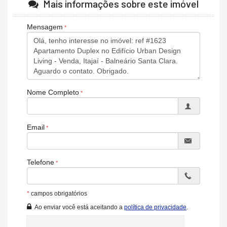
Mais informações sobre este imóvel
Gerador
Sala de Jogos
Mensagem
Salão de Festas
Piscina
Espaço Fitness
Portaria 24h
Portão Eletrônico
Playground
Brinquedoteca
Nome Completo
Automação Predial
Piscina Infantil
Bicicletário
Câmeras de Segurança
Email
Gás Central
Elevador
Coworking
Espaço Zen
Telefone
Entrada para Banhistas
Hall Decorado e Mobiliado
Lounge
Acessibilidade para PNE
*
campos obrigatórios
Ao enviar você está aceitando a
política de privacidade
.