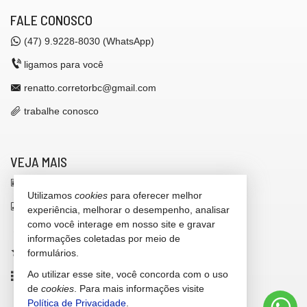
FALE CONOSCO
(47)
9.9228-8030 (WhatsApp)
ligamos para você
renatto.corretorbc@gmail.com
trabalhe conosco
VEJA MAIS
receba nosso newsletter
Utilizamos
cookies
para oferecer melhor
indicadores financeiros
experiência, melhorar o desempenho, analisar
como você interage em nosso site e gravar
cadastre seu imóvel
informações coletadas por meio de
imóveis favoritos
formulários.
Ao utilizar esse site, você concorda com o uso
mapa de imóveis
de
cookies
. Para mais informações visite
Política de Privacidade
.