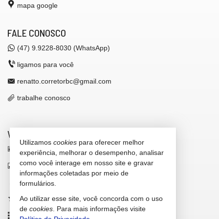
mapa google
FALE CONOSCO
(47)
9.9228-8030 (WhatsApp)
ligamos para você
renatto.corretorbc@gmail.com
trabalhe conosco
VEJA MAIS
Utilizamos
cookies
para oferecer melhor
receba nosso newsletter
experiência, melhorar o desempenho, analisar
como você interage em nosso site e gravar
indicadores financeiros
informações coletadas por meio de
cadastre seu imóvel
formulários.
Ao utilizar esse site, você concorda com o uso
imóveis favoritos
de
cookies
. Para mais informações visite
mapa de imóveis