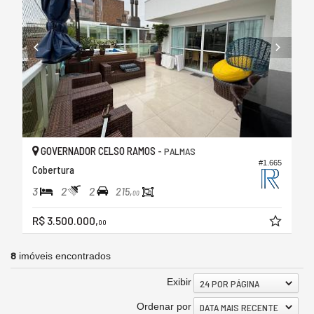
GOVERNADOR CELSO RAMOS -
PALMAS
#1.665
Cobertura
3
2
2
215,
00
R$ 3.500.000,
00
8
imóveis encontrados
Exibir
24 POR PÁGINA
Ordenar por
DATA MAIS RECENTE