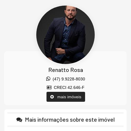
Agende uma visita agora mesmo e venha conhecer este lindo
imóvel.
Os valores estão sujeitos a alteração sem aviso prévio.
Características do Imóvel
Área de Serviço
Sacada com Churrasqueira
Sala de Estar
Sala de Jantar
Cozinha
Banheiro Social
Renatto Rosa
Sala de Estar Íntimo
Churrasqueira
(47) 9.9228-8030
Piso Cerâmico
CRECI 42.646-F
Infra para Ar Split
Acabamento em Gesso
mais imóveis
Aceita Pet
Características do Empreendimento
Sala de Jogos
Mais informações sobre este imóvel
Piscina
Espaço Gourmet
Espaço Fitness