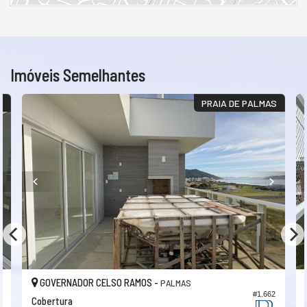
Imóveis Semelhantes
S
PRAIA DE PALMAS
GOVERNADOR CELSO RAMOS -
PALMAS
4
#1.662
Cobertura