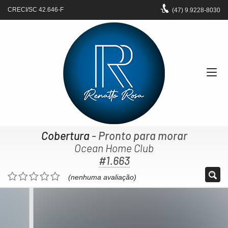
CRECI/SC 42.646-F
(47)
9.9228-8030
Cobertura
- Pronto para morar
Ocean Home Club
#1.663
(nenhuma avaliação)