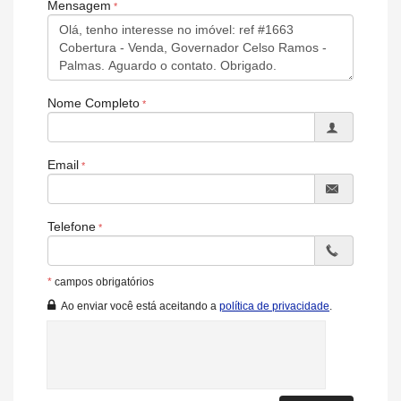
Mensagem
Portaria 24h
Brinquedoteca
Piscina Infantil
Elevador
Boliche
Entrada para Banhistas
Nome Completo
Acessibilidade para PNE
Email
Telefone
*
campos obrigatórios
Ao enviar você está aceitando a
política de privacidade
.