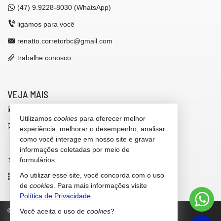
(47)
9.9228-8030 (WhatsApp)
ligamos para você
renatto.corretorbc@gmail.com
trabalhe conosco
VEJA MAIS
receba nosso newsletter
Utilizamos
cookies
para oferecer melhor
indicadores financeiros
experiência, melhorar o desempenho, analisar
como você interage em nosso site e gravar
cadastre seu imóvel
informações coletadas por meio de
imóveis favoritos
formulários.
Ao utilizar esse site, você concorda com o uso
mapa de imóveis
de
cookies
. Para mais informações visite
Política de Privacidade
.
©
2026
CRECI/SC 42.646-F
Política de Privacidade
Você aceita o uso de
cookies
?