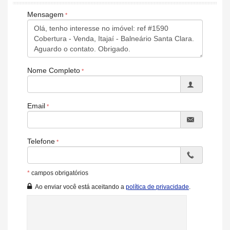
Aceita Pet
Mensagem
Características do Empreendimento
Salão de Festas
Piscina
Espaço Gourmet
Espaço Fitness
Portaria 24h
Nome Completo
Portão Eletrônico
Playground
Automação Predial
Piscina Infantil
Email
Câmeras de Segurança
Elevador
Hall Decorado e Mobiliado
Lounge
Telefone
Acessibilidade para PNE
*
campos obrigatórios
Ao enviar você está aceitando a
política de privacidade
.