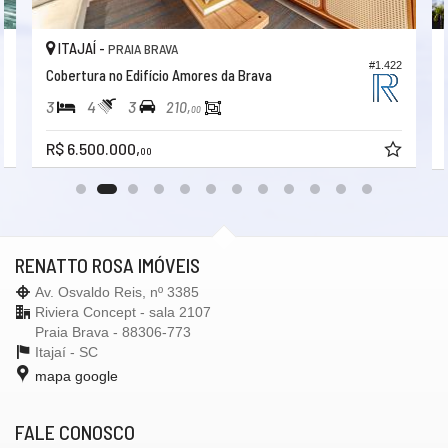
ITAJAÍ -
PRAIA BRAVA
1
#1.422
Cobertura no Edifício Amores da Brava
3
4
3
210,
00
R$ 6.500.000,
00
RENATTO ROSA IMÓVEIS
Av. Osvaldo Reis, nº 3385
Riviera Concept - sala 2107
Praia Brava - 88306-773
Itajaí -
SC
mapa google
FALE CONOSCO