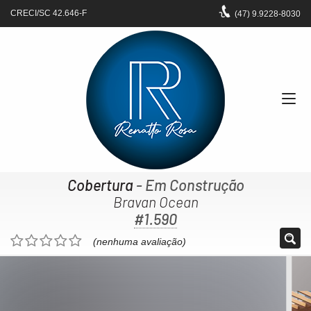
CRECI/SC 42.646-F
(47)
9.9228-8030
Cobertura
- Em Construção
Bravan Ocean
#1.590
(nenhuma avaliação)