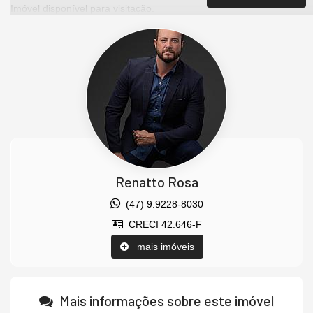
Imóvel disponível para visitação.
Agende uma visita agora mesmo e venha conhecer este lindo
imóvel.
Os valores estão sujeitos a alteração sem aviso prévio.
Características do Imóvel
Área de Serviço
Living
Sacada / Varanda
Sala
Sala de Jantar
Cozinha
Renatto Rosa
Banheiro de Serviço
Sala de TV
(47) 9.9228-8030
Churrasqueira
CRECI 42.646-F
Piso Porcelanato
Infra para Ar Split
mais imóveis
Andar Alto
Vista Livre
Vista Mar
Acabamento em Gesso
Mais informações sobre este imóvel
Vista Panorâmica