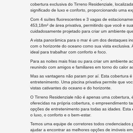
cobertura exclusiva do Tirreno Residenziale, localiza
significado de luxo e conforto, proporcionando uma exp
Com 4 suítes fluorescentes e 3 vagas de estacioname
453,18m² de área privativa, permitindo que você e sua
cuidadosamente projetado para criar um ambiente que 
A vista panorâmica para o mar é um dos destaques ind
com o horizonte do oceano como sua vista exclusiva. 
ideal para trabalhar com conforto e foco.
Para as noites mais frias ou para criar um ambiente aco
reunindo com amigos e familiares em torno do calor a
Mas as vantagens não param por aí. Esta cobertura é
entretenimento. Uma piscina privativa permite que vo
vistas cativantes do oceano e do horizonte.
O Tirreno Residenziale não é apenas uma cobertura, é
oferecidas na própria cobertura, o empreendimento t
opções de entretenimento para todas as idades. Esta
o luxo, o conforto e o bem-estar.
Temos uma equipe de corretores todos credenciados 
ajudar a encontrar as melhores opções de imóveis e