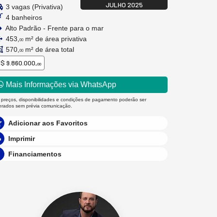
JULHO 2025
3 vagas (Privativa)
4 banheiros
Alto Padrão - Frente para o mar
453,
m² de área privativa
00
570,
m² de área total
00
$ 9.860.000,
00
Mais Informações via WhatsApp
 preços, disponibilidades e condições de pagamento poderão ser
terados sem prévia comunicação.
Adicionar aos Favoritos
Imprimir
Financiamentos