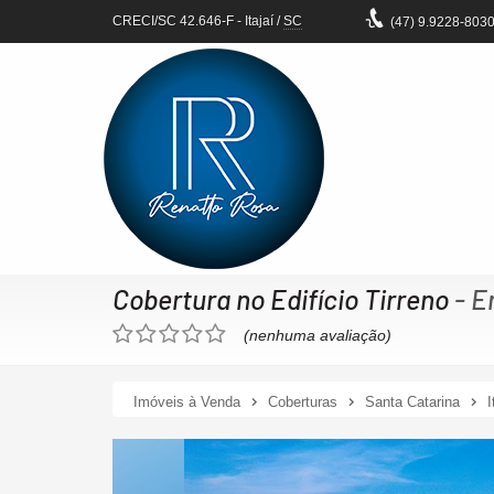
CRECI/SC 42.646-F
- Itajaí /
SC
(47)
9.9228-803
Cobertura no Edifício Tirreno
- E
(nenhuma avaliação)
Imóveis à Venda
Coberturas
Santa Catarina
I