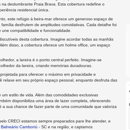
da na deslumbrante Praia Brava. Esta cobertura redefine o
eriência residencial única.
nto, este refúgio à beira-mar oferece um generoso espaço de
 família desfrutem de amplitudes convidativas. Cada detalhe foi
une compatibilidade e funcionalidade.
iscutíveis desta cobertura. Imagine acordar todas as manhãs
Além disso, a cobertura oferece um holme office, um espaço
lhedor, a lareira é o ponto central perfeito. Imagine-se
colhedor da lareira, criando memórias duradouras.
 projetada para oferecer o máximo em privacidade e
cê relaxe em seu próprio espaço pessoal, enquanto desfruta das
 um estilo de vida. Além das comodidades exclusivas
ambém disponibiliza uma área de lazer completa, oferecendo
 é a sua chance de fazer parte de uma comunidade que valoriza
pelo CRECI estamos sempre preparados pare lhe atender, e
m
Balneário Camboriú
- SC e na região, e captamos