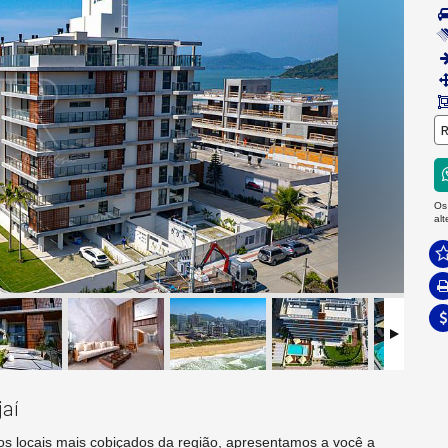
R
Os
al
jaí
os locais mais cobiçados da região, apresentamos a você a