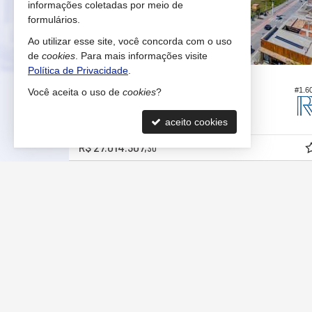
informações coletadas por meio de
formulários.
Ao utilizar esse site, você concorda com o uso
de
cookies
. Para mais informações visite
Política de Privacidade
.
ITAJAÍ -
PRAIA BRAVA
#1.422
#1.6
Você aceita o uso de
cookies
?
Cobertura
4
5
4
627,
505,
35
34
aceito cookies
R$ 27.014.307,
30
RENATTO ROSA IMÓVEIS
FALE 
Av. Osvaldo Reis, nº 3385
(47)
9
Riviera Concept - sala 2107
liga
Praia Brava - 88306-773
rena
Itajaí -
SC
trab
mapa google