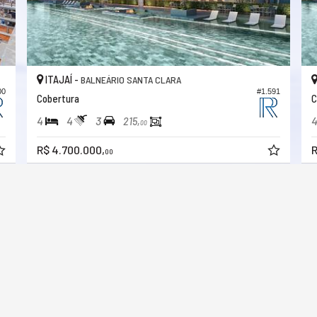
ITAJAÍ -
BALNEÁRIO SANTA CLARA
00
#1.591
Cobertura
C
4
4
3
215,
00
R$ 4.700.000,
R
00
CONOSCO
VEJA MAIS
.9228-8030 (WhatsApp)
receba nosso newsletter
mos para você
indicadores financeiros
tto.corretorbc@gmail.com
cadastre seu imóvel
alhe conosco
mapa de imóveis