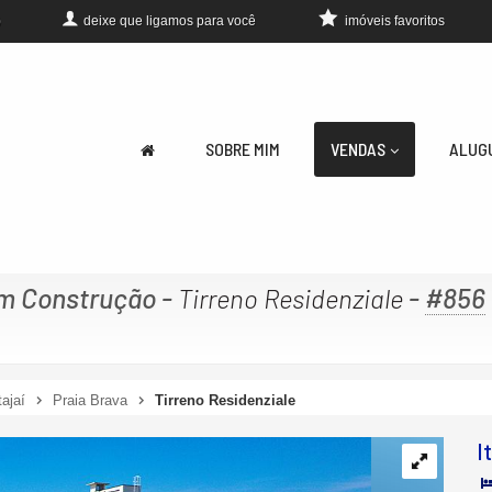
deixe que
ligamos para você
imóveis favoritos
0
SOBRE MIM
VENDAS
ALUG
m Construção
-
-
#856
Tirreno Residenziale
tajaí
Praia Brava
Tirreno Residenziale
I