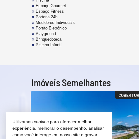
Piscina
Espaço Gourmet
Espaço Fitness
Portaria 24h
Medidores Individuais
Portão Eletrônico
Playground
Brinquedoteca
Piscina Infantil
Imóveis Semelhantes
A NA BRAVA
COBERTU
Utilizamos
cookies
para oferecer melhor
experiência, melhorar o desempenho, analisar
como você interage em nosso site e gravar