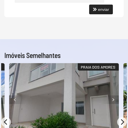
enviar
Imóveis Semelhantes
!
PRAIA DOS AMORES