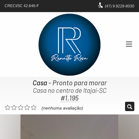
CRECI/SC 42.646-F
(47)
9.9228-8030
Casa
- Pronto para morar
Casa no centro de Itajaí-SC
#1.195
(nenhuma avaliação)