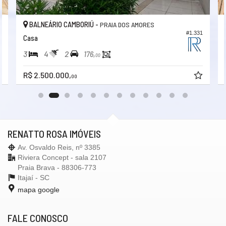
BALNEÁRIO CAMBORIÚ -
PRAIA DOS AMORES
0
#1.331
Casa
3
4
2
176,
00
R$ 2.500.000,
00
RENATTO ROSA IMÓVEIS
Av. Osvaldo Reis, nº 3385
Riviera Concept - sala 2107
Praia Brava - 88306-773
Itajaí -
SC
mapa google
FALE CONOSCO