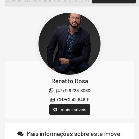
conveniência, sem abrir mão do espaço e da qualidade de vida.
Nossa
equipe
de corretores, todos credenciados pelo
CRECI
,
está sempre pronta para atendê-lo e ajudá-lo a encontrar as
opções de imóveis mais adequadas para você. Estamos
comprometidos em fornecer as melhores oportunidades de
investimento em
Balneário Camboriú
e região, garantindo que
você faça negócios com total segurança.
Agende uma visita hoje!
Valores sujeitos a alterações sem aviso prévio.
Características do Imóvel
Renatto Rosa
Área de Serviço
Piscina Privativa
(47) 9.9228-8030
Sala de Estar
Sala de Jantar
CRECI 42.646-F
Cozinha
mais imóveis
Espaço Gourmet
Banheiro Social
Decorado
Acabamento em Gesso
Mais informações sobre este imóvel