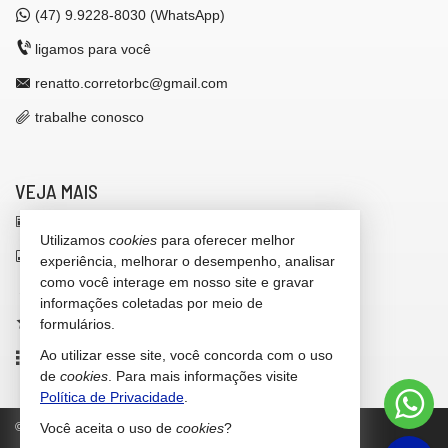
(47)
9.9228-8030 (WhatsApp)
ligamos para você
renatto.corretorbc@gmail.com
trabalhe conosco
VEJA MAIS
receba nosso newsletter
Utilizamos
cookies
para oferecer melhor
indicadores financeiros
experiência, melhorar o desempenho, analisar
como você interage em nosso site e gravar
cadastre seu imóvel
informações coletadas por meio de
imóveis favoritos
formulários.
Ao utilizar esse site, você concorda com o uso
mapa de imóveis
de
cookies
. Para mais informações visite
Política de Privacidade
.
©
2026
CRECI/SC 42.646-F
Política de Privacidade
Você aceita o uso de
cookies
?