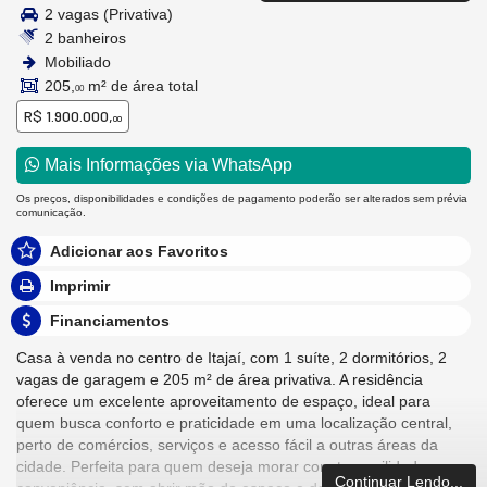
2 vagas (Privativa)
2 banheiros
Mobiliado
205,
m² de área total
00
R$ 1.900.000,
00
Mais Informações via WhatsApp
Os preços, disponibilidades e condições de pagamento poderão ser alterados sem prévia
comunicação.
Adicionar aos Favoritos
Imprimir
Financiamentos
Casa à venda no centro de Itajaí, com 1 suíte, 2 dormitórios, 2
vagas de garagem e 205 m² de área privativa. A residência
oferece um excelente aproveitamento de espaço, ideal para
quem busca conforto e praticidade em uma localização central,
perto de comércios, serviços e acesso fácil a outras áreas da
cidade. Perfeita para quem deseja morar com tranquilidade e
Continuar Lendo...