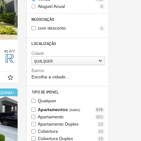
Aluguel Anual
3
NEGOCIAÇÃO
com desconto
1
LOCALIZAÇÃO
#1.677
Cidade
QUALQUER
Bairros
Escolha a cidade...
TIPO DE IMÓVEL
DONIA!
Qualquer
Apartamentos
676
(todos)
Apartamento
603
Apartamento Duplex
22
Cobertura
24
Cobertura Duplex
18