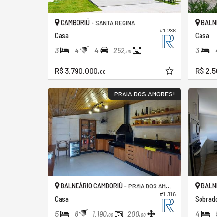
CAMBORIÚ -
BALNE
SANTA REGINA
#1.238
Casa
Casa
3
4
4
3
252,
00
R$ 3.790.000,
R$ 2.5
00
PRAIA DOS AMORES!
BALNEÁRIO CAMBORIÚ -
BALNE
PRAIA DOS AMORES
#1.316
Casa
Sobrad
5
6
4
1.190,
200,
00
00