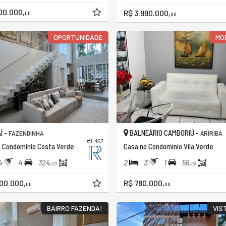
00.000,
R$ 3.990.000,
00
00
OPORTUNIDADE
MO
Í -
BALNEÁRIO CAMBORIÚ -
FAZENDINHA
ARIRIBÁ
#1.462
 Condomínio Costa Verde
Casa no Condominio Vila Verde
4
4
2
3
1
324,
56,
00
00
00.000,
R$ 780.000,
00
00
BAIRRO FAZENDA!
VIS