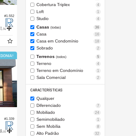
Cobertura Triplex
4
Loft
1
#1.552
Studio
4
Casas
36
(todas)
1,
14
Casa
16
Casa em Condomínio
18
Sobrado
2
DONIA!
Terrenos
5
(todos)
Terreno
4
Terreno em Condomínio
1
Sala Comercial
2
CARACTERÍSTICAS
Qualquer
Diferenciado
7
Mobiliado
24
#1.339
Semimobiliado
1
Sem Mobília
8
9,
00
Alto Padrão
32