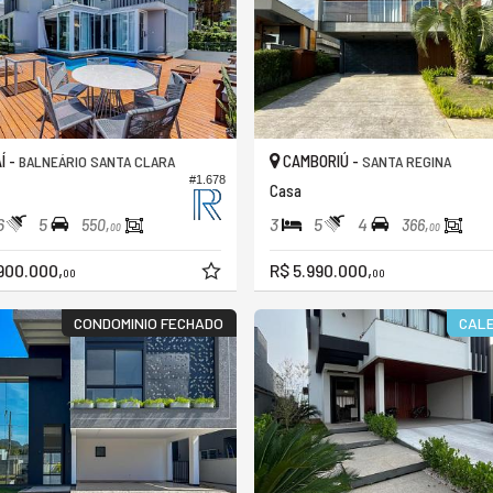
Í -
CAMBORIÚ -
BALNEÁRIO SANTA CLARA
SANTA REGINA
#1.678
Casa
6
5
3
5
4
550,
366,
00
00
900.000,
R$ 5.990.000,
00
00
CONDOMINIO FECHADO
CALE