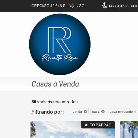
CRECI/SC 42.646-F
- Itajaí /
SC
(47)
9.9228-803
Casas à Venda
36
imóveis encontrados
Filtrando por:
venda
casa
casa em condomín
ALTO PADRÃO