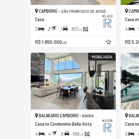
CAMBORIÚ -
CAMB
SÃO FRANCISCO DE ASSIS
#1.610
Casa
Casa e
3
2
1
4
307,
00
R$ 1.850.000,
R$ 5.2
00
MOBILIADA
BALNEÁRIO CAMBORIÚ -
BALNE
BARRA
#1.536
Casa no Condominio Bella Vista
Casa no
4
4
6
5
558,
00