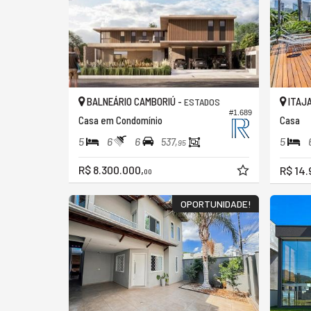
BALNEÁRIO CAMBORIÚ -
ITAJA
ESTADOS
#1.689
Casa em Condomínio
Casa
5
6
6
5
537,
95
R$ 8.300.000,
R$ 14.
00
OPORTUNIDADE!