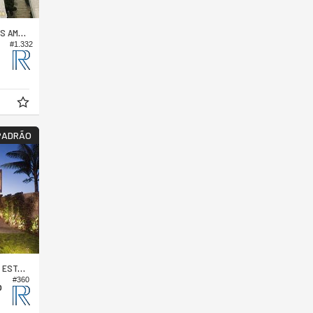
AMORES
#1.332
PADRÃO
ALEIRO
#360
o