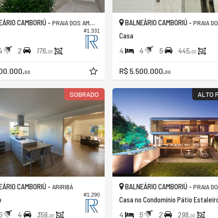
ÁRIO CAMBORIÚ -
BALNEÁRIO CAMBORIÚ -
PRAIA DOS AMORES
PRAIA DOS 
#1.331
Casa
4
2
4
4
5
176,
445,
00
00
00.000,
R$ 5.500.000,
00
00
SOBRADO
ALTO 
ÁRIO CAMBORIÚ -
BALNEÁRIO CAMBORIÚ -
ARIRIBÁ
PRAIA DO EST
#1.290
o
Casa no Condomínio Pátio Estaleir
5
4
4
5
2
359,
298,
00
00