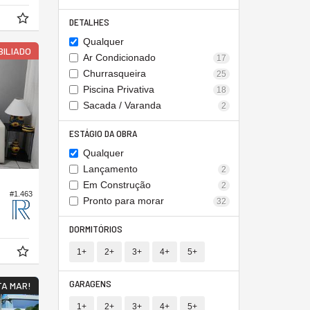
DETALHES
Qualquer
BILIADO
Ar Condicionado
17
Churrasqueira
25
Piscina Privativa
18
Sacada / Varanda
2
ESTÁGIO DA OBRA
Qualquer
Lançamento
2
Em Construção
2
#1.463
Pronto para morar
32
DORMITÓRIOS
1+
2+
3+
4+
5+
GARAGENS
TA MAR!
1+
2+
3+
4+
5+