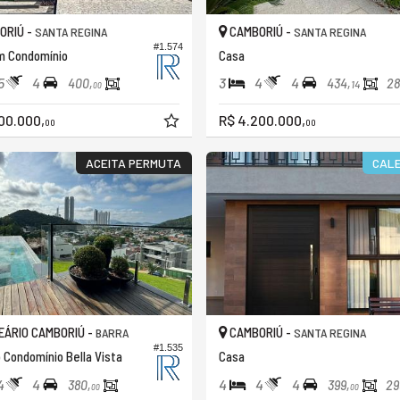
ORIÚ -
CAMBORIÚ -
SANTA REGINA
SANTA REGINA
#1.574
m Condomínio
Casa
5
4
3
4
4
400,
434,
28
14
00
00.000,
R$ 4.200.000,
00
00
ACEITA PERMUTA
CALE
ÁRIO CAMBORIÚ -
CAMBORIÚ -
BARRA
SANTA REGINA
#1.535
 Condomínio Bella Vista
Casa
4
4
4
4
4
380,
399,
29
00
00