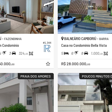
Í -
BALNEÁRIO CAMBORIÚ -
FAZENDINHA
BARRA
#1.344
m Condomínio
Casa no Condomínio Bella Vista
4
3
5
6
8
324,
1.000,
00
00
50.000,
R$ 28.000.000,
00
00
PRAIA DOS AMORES
POUCOS MINUTOS 