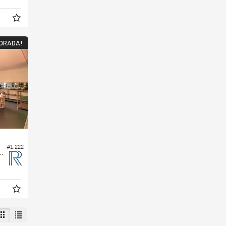
ORADA!
#1.222
 Porto Riviera Exclusive