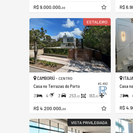
R$ 9.000.000,
R$ 6.9
00
ESTALEIRO
CAMBORIÚ -
ITAJA
CENTRO
#1.492
Casa no Terrazas do Porto
Casa no
3
4
3
3
253,
163,
00
00
R$ 4.9
R$ 4.200.000,
00
VISTA PRIVILEGIADA