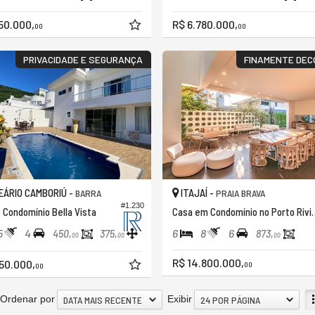
50.000,
R$ 6.780.000,
00
00
PRIVACIDADE E SEGURANÇA
FINAMENTE DEC
ÁRIO CAMBORIÚ -
ITAJAÍ -
BARRA
PRAIA BRAVA
#1.230
 Condomínio Bella Vista
Casa em Condomínio no
5
4
6
8
6
450,
375,
873,
00
00
00
R$ 14.800.000,
50.000,
00
00
Ordenar por
Exibir
DATA MAIS RECENTE
24 POR PÁGINA