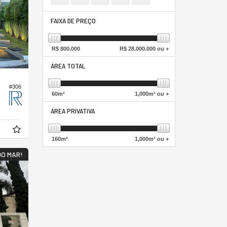
FAIXA DE PREÇO
R$
800.000
R$
28.000.000 ou +
ÁREA TOTAL
#306
60
m²
1,000
m²
ou +
ÁREA PRIVATIVA
160
m²
1,000
m²
ou +
DO MAR!