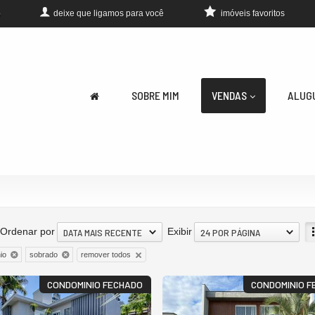
deixe que
ligamos para você
imóveis favoritos
0
SOBRE MIM
VENDAS
ALUG
Ordenar por
Exibir
DATA MAIS RECENTE
24 POR PÁGINA
remover todos
io
sobrado
CONDOMINIO FECHADO
CONDOMINIO F