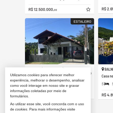
R$ 2.6
R$ 12.500.000,
00
ESTALEIRO
BALNEÁRIO CAMBORIÚ -
BALNE
PRAIA DO ESTALEIRO
#1.249
Utilizamos
cookies
para oferecer melhor
Casa
Casa no
experiência, melhorar o desempenho, analisar
3
2
3
5
170,
00
como você interage em nosso site e gravar
informações coletadas por meio de
R$ 3.500.000,
R$ 4.8
00
formulários.
Ao utilizar esse site, você concorda com o uso
36
imóveis encontrados
de
cookies
. Para mais informações visite