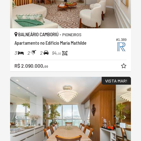
BALNEÁRIO CAMBORIÚ -
PIONEIROS
#1.389
Apartamento no Edifício Maria Mathilde
3
2
2
94,
00
R$ 2.090.000,
00
VISTA MAR!