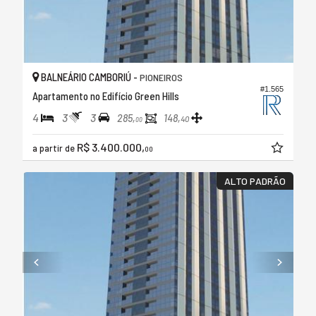
BALNEÁRIO CAMBORIÚ -
PIONEIROS
#1.565
Apartamento no Edifício Green Hills
4
3
3
285,
148,
40
00
R$ 3.400.000,
a partir de
00
ALTO PADRÃO