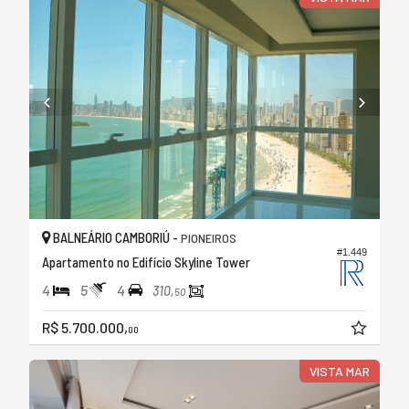
BALNEÁRIO CAMBORIÚ -
PIONEIROS
#1.449
Apartamento no Edifício Skyline Tower
4
5
4
310,
50
R$ 5.700.000,
00
VISTA MAR