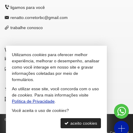
ligamos para você
renatto.corretorbc@gmail.com
trabalhe conosco
VEJA MAIS
Utilizamos
cookies
para oferecer melhor
receba nosso newsletter
experiência, melhorar o desempenho, analisar
como você interage em nosso site e gravar
indicadores financeiros
informações coletadas por meio de
cadastre seu imóvel
formulários.
Ao utilizar esse site, você concorda com o uso
imóveis favoritos
de
cookies
. Para mais informações visite
mapa de imóveis
Política de Privacidade
.
Você aceita o uso de
cookies
?
©
2026
CRECI/SC 42.646-F
Política de Privacidade
aceito cookies
Site para imobiliárias
: Castel Digital