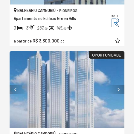
BALNEÁRIO CAMBORIÚ -
PIONEIROS
#811
Apartamento no Edifício Green Hills
3
3
287,
145,
00
00
R$ 3.300.000,
a partir de
00
OPORTUNIDADE
BALNEÁRIO CAMBORIÚ -
PIONEIROS