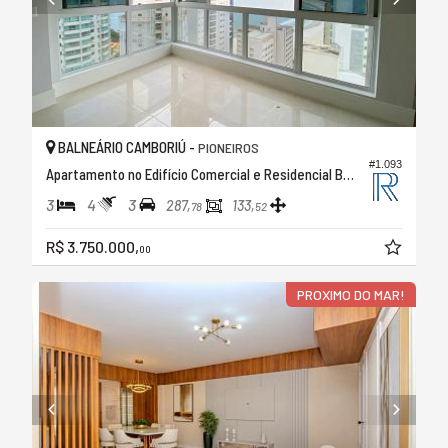
BALNEÁRIO CAMBORIÚ -
PIONEIROS
#1.093
Apartamento no Edifício Comercial e Residencial Barra Garden
3
4
3
287,
133,
78
52
R$ 3.750.000,
00
PROXIMO DO MAR!