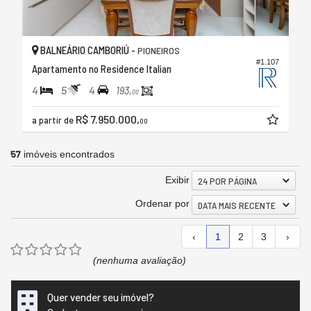
BALNEÁRIO CAMBORIÚ -
PIONEIROS
#1.107
Apartamento no Residence Italian
4
5
4
193,
00
R$ 7.950.000,
a partir de
00
57
imóveis encontrados
Exibir
24 POR PÁGINA
Ordenar por
DATA MAIS RECENTE
‹
1
2
3
›
(nenhuma avaliação)
Quer vender seu imóvel?