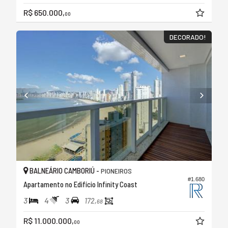
R$ 650.000,
00
DECORADO!
BALNEÁRIO CAMBORIÚ -
PIONEIROS
#1.680
Apartamento no Edifício Infinity Coast
3
4
3
172,
68
R$ 11.000.000,
00