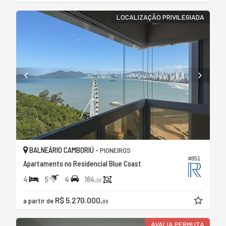
LOCALIZAÇÃO PRIVILEGIADA
BALNEÁRIO CAMBORIÚ -
PIONEIROS
#851
Apartamento no Residencial Blue Coast
4
5
4
164,
00
R$ 5.270.000,
a partir de
00
AVALIA PERMUTA