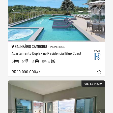
BALNEÁRIO CAMBORIÚ -
PIONEIROS
#725
Apartamento Duplex no Residencial Blue Coast
5
5
3
164,
00
R$ 10.900.000,
00
VISTA MAR!