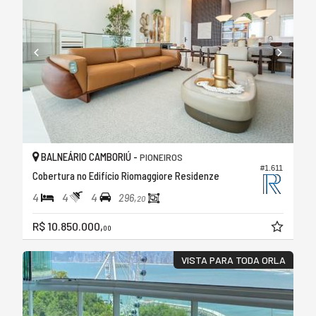
BALNEÁRIO CAMBORIÚ -
PIONEIROS
#1.611
Cobertura no Edifício Riomaggiore Residenze
4
4
4
296,
20
R$ 10.850.000,
00
VISTA PARA TODA ORLA