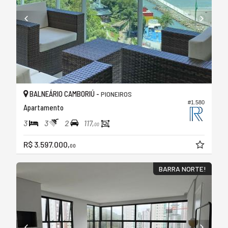
BALNEÁRIO CAMBORIÚ -
PIONEIROS
#1.580
Apartamento
3
3
2
117,
00
R$ 3.597.000,
00
BARRA NORTE!