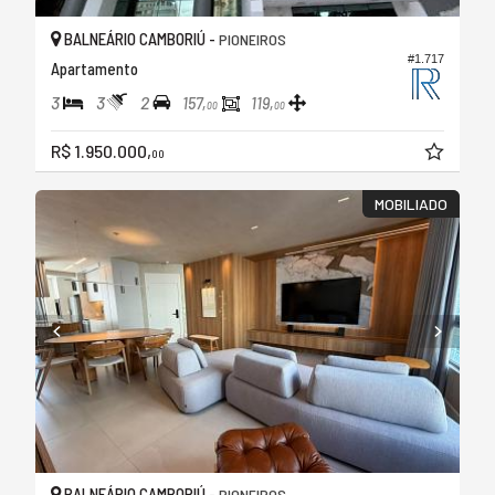
BALNEÁRIO CAMBORIÚ -
PIONEIROS
#1.717
Apartamento
3
3
2
157,
119,
00
00
R$ 1.950.000,
00
MOBILIADO
BALNEÁRIO CAMBORIÚ -
PIONEIROS