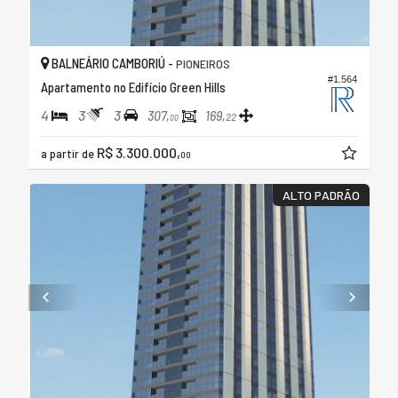
BALNEÁRIO CAMBORIÚ -
PIONEIROS
#1.564
Apartamento no Edifício Green Hills
4
3
3
307,
169,
22
00
R$ 3.300.000,
a partir de
00
ALTO PADRÃO