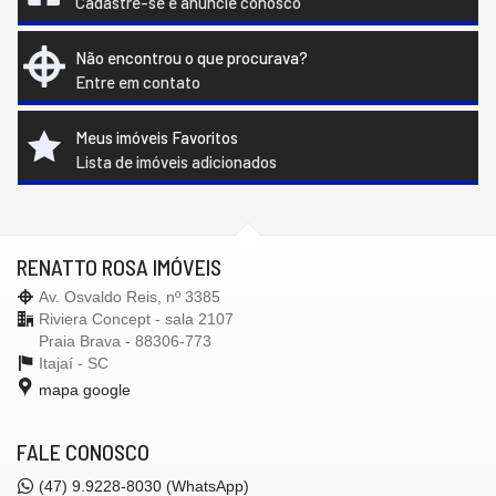
Cadastre-se e anuncie conosco
Não encontrou o que procurava?
Entre em contato
Meus imóveis Favoritos
Lista de imóveis adicionados
RENATTO ROSA IMÓVEIS
Av. Osvaldo Reis, nº 3385
Riviera Concept - sala 2107
Praia Brava - 88306-773
Itajaí -
SC
mapa google
FALE CONOSCO
(47)
9.9228-8030 (WhatsApp)