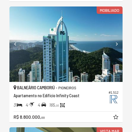
MOBILIADO
BALNEÁRIO CAMBORIÚ -
PIONEIROS
#1.512
Apartamento no Edifício Infinity Coast
3
4
4
165,
00
R$ 8.800.000,
00
VISTA MAR