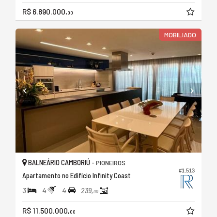
R$ 6.890.000,
00
MOBILIADO
BALNEÁRIO CAMBORIÚ -
PIONEIROS
#1.513
Apartamento no Edifício Infinity Coast
3
4
4
239,
00
R$ 11.500.000,
00