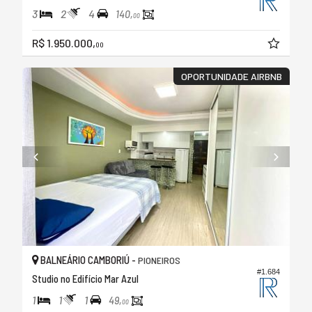
3
2
4
140,
00
R$ 1.950.000,
00
OPORTUNIDADE AIRBNB
BALNEÁRIO CAMBORIÚ -
PIONEIROS
#1.684
Studio no Edifício Mar Azul
1
1
1
49,
00