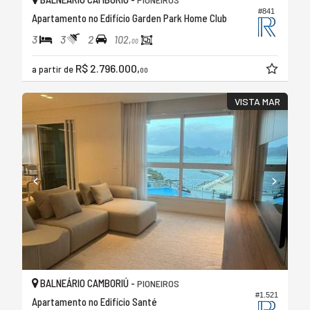
#841
Apartamento no Edifício Garden Park Home Club
3
3
2
102,
00
R$ 2.796.000,
a partir de
00
VISTA MAR
BALNEÁRIO CAMBORIÚ -
PIONEIROS
#1.521
Apartamento no Edifício Santé