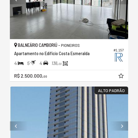
BALNEÁRIO CAMBORIÚ -
PIONEIROS
#1.157
Apartamento no Edifício Costa Esmeralda
4
5
4
136,
00
R$ 2.500.000,
00
ALTO PADRÃO