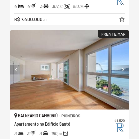
4
4
3
307,
160,
50
76
R$ 7.400.000,
00
FRENTE MAR
BALNEÁRIO CAMBORIÚ -
PIONEIROS
#1.520
Apartamento no Edifício Santé
3
3
3
160,
00