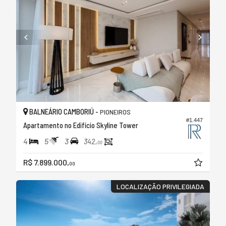
BALNEÁRIO CAMBORIÚ -
PIONEIROS
#1.447
Apartamento no Edifício Skyline Tower
4
5
3
342,
00
R$ 7.899.000,
00
LOCALIZAÇÃO PRIVILEGIADA