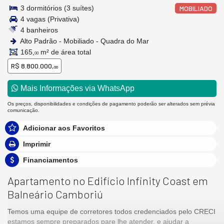
3 dormitórios (3 suítes)
MOBILIADO
4 vagas (Privativa)
4 banheiros
Alto Padrão - Mobiliado - Quadra do Mar
165,
m² de área total
00
R$ 8.800.000,
00
Mais Informações via WhatsApp
Os preços, disponibilidades e condições de pagamento poderão ser alterados sem prévia
comunicação.
Adicionar aos Favoritos
Imprimir
Financiamentos
Apartamento no Edifício Infinity Coast em
Balneário Camboriú
Temos uma equipe de corretores todos credenciados pelo CRECI
estamos sempre preparados pare lhe atender, e ajudar a