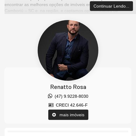
encontrar as melhores opções de imóveis em Balneário
Continuar Lendo...
Camboriú – SC e na região, e captamos oportunidades de
investimentos para que você possa ter um ótimo investimento
com a maior segurança que existe.
Imóvel disponível para visitação.
Agende uma visita agora mesmo e venha conhecer este lindo
imóvel.
Os valores estão sujeitos a alteração sem aviso prévio.
Características do Imóvel
Ar Condicionado
Churrasqueira
Renatto Rosa
Piso Cerâmico
Piso Porcelanato
(47) 9.9228-8030
Piso Vinílico
CRECI 42.646-F
Vista Mar
Decorado
mais imóveis
Acabamento em Gesso
Móveis Planejados
Área de Serviço
Living