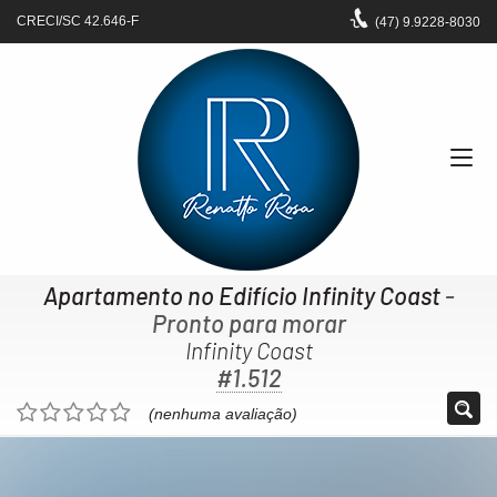
CRECI/SC 42.646-F
(47)
9.9228-8030
Apartamento no Edifício Infinity Coast
-
Pronto para morar
Infinity Coast
#1.512
(nenhuma avaliação)