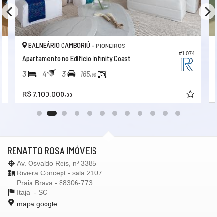
BALNEÁRIO CAMBORIÚ -
PIONEIROS
3
#1.074
Apartamento no Edifício Infinity Coast
3
4
3
165,
00
R$ 7.100.000,
00
RENATTO ROSA IMÓVEIS
Av. Osvaldo Reis, nº 3385
Riviera Concept - sala 2107
Praia Brava - 88306-773
Itajaí -
SC
mapa google