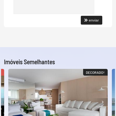
enviar
Imóveis Semelhantes
O
DECORADO!