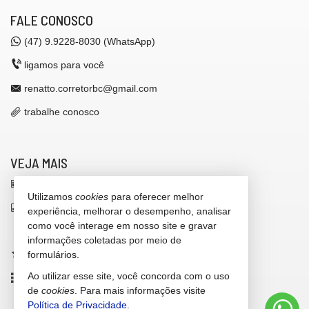
FALE CONOSCO
(47)
9.9228-8030 (WhatsApp)
ligamos para você
renatto.corretorbc@gmail.com
trabalhe conosco
VEJA MAIS
receba nosso newsletter
Utilizamos
cookies
para oferecer melhor
indicadores financeiros
experiência, melhorar o desempenho, analisar
como você interage em nosso site e gravar
cadastre seu imóvel
informações coletadas por meio de
imóveis favoritos
formulários.
Ao utilizar esse site, você concorda com o uso
mapa de imóveis
de
cookies
. Para mais informações visite
Política de Privacidade
.