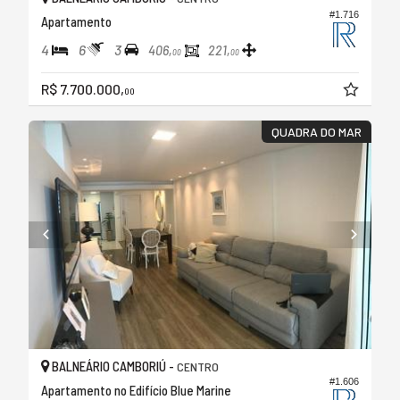
#1.716
Apartamento
4
6
3
406,
221,
00
00
R$ 7.700.000,
00
QUADRA DO MAR
BALNEÁRIO CAMBORIÚ -
CENTRO
#1.606
Apartamento no Edifício Blue Marine