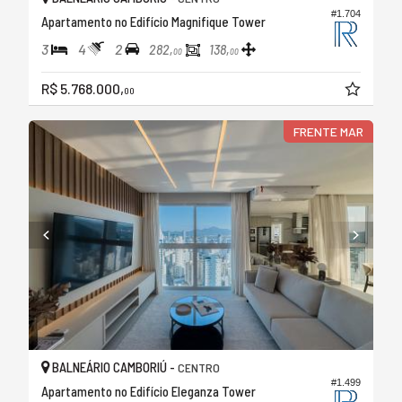
#1.704
Apartamento no Edifício Magnifique Tower
3
4
2
282,
138,
00
00
R$ 5.768.000,
00
FRENTE MAR
BALNEÁRIO CAMBORIÚ -
CENTRO
#1.499
Apartamento no Edifício Eleganza Tower