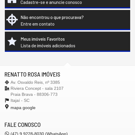
Cadastre-se e anuncie conosco
Não encontrou o que procurava?
Entre em contato
Meus imóveis Favoritos
Lista de imóveis adicionados
RENATTO ROSA IMÓVEIS
Av. Osvaldo Reis, nº 3385
Riviera Concept - sala 2107
Praia Brava - 88306-773
Itajaí -
SC
mapa google
FALE CONOSCO
(47)
9.9228-8030 (WhatsApp)