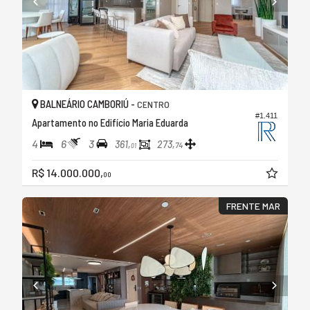
BALNEÁRIO CAMBORIÚ -
CENTRO
#1.411
Apartamento no Edifício Maria Eduarda
4
6
3
361,
273,
74
01
R$ 14.000.000,
00
FRENTE MAR