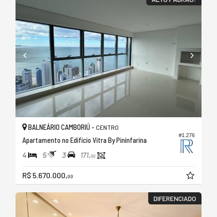
BALNEÁRIO CAMBORIÚ -
CENTRO
#1.276
Apartamento no Edifício Vitra By Pininfarina
4
5
3
171,
00
R$ 5.670.000,
00
DIFERENCIADO