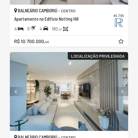
BALNEÁRIO CAMBORIÚ -
CENTRO
#1.705
Apartamento no Edifício Notting Hill
4
5
4
180,
00
R$ 10.700.000,
00
LOCALIZAÇÃO PRIVILEGIADA
BALNEÁRIO CAMBORIÚ -
CENTRO