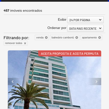
457
imóveis encontrados
Exibir
24 POR PÁGINA
Ordenar por
DATA MAIS RECENTE
Filtrando por:
venda
balneário camboriú
apartamento
remover todos
ACEITA PROPOSTA E ACEITA PERMUTA