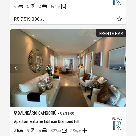
4
5
3
141,
00
R$ 7.519.000,
00
FRENTE MAR
BALNEÁRIO CAMBORIÚ -
CENTRO
#1.701
Apartamento no Edifício Diamond Hill
3
5
4
527,
284,
00
00