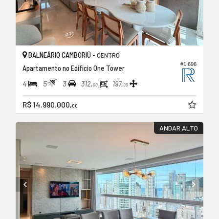
BALNEÁRIO CAMBORIÚ -
CENTRO
#1.696
Apartamento no Edifício One Tower
4
5
3
312,
197,
00
00
R$ 14.990.000,
00
ANDAR ALTO