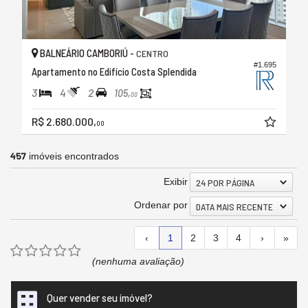
BALNEÁRIO CAMBORIÚ -
CENTRO
#1.695
Apartamento no Edifício Costa Splendida
3
4
2
105,
00
R$ 2.680.000,
00
457
imóveis encontrados
Exibir
24 POR PÁGINA
Ordenar por
DATA MAIS RECENTE
‹
1
2
3
4
›
»
(nenhuma avaliação)
Quer vender seu imóvel?