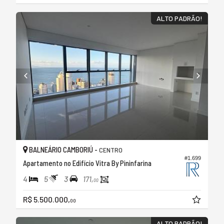
ALTO PADRÃO!
BALNEÁRIO CAMBORIÚ -
CENTRO
#1.699
Apartamento no Edifício Vitra By Pininfarina
4
5
3
171,
00
R$ 5.500.000,
00
ALTO PADRÃO!