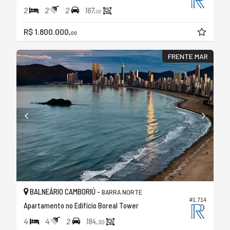
2
2
2
167,
00
R$ 1.800.000,
00
FRENTE MAR
BALNEÁRIO CAMBORIÚ -
BARRA NORTE
#1.714
Apartamento no Edifício Boreal Tower
4
4
2
184,
30