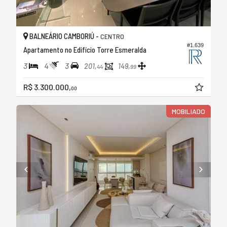
BALNEÁRIO CAMBORIÚ -
CENTRO
#1.639
Apartamento no Edifício Torre Esmeralda
3
4
3
201,
149,
44
99
R$ 3.300.000,
00
MOBILIADO