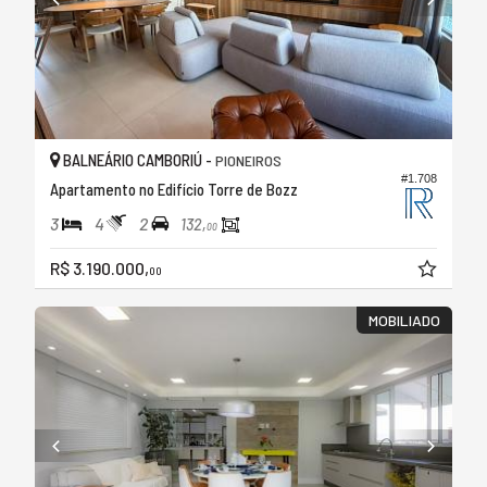
BALNEÁRIO CAMBORIÚ -
PIONEIROS
#1.708
Apartamento no Edifício Torre de Bozz
3
4
2
132,
00
R$ 3.190.000,
00
MOBILIADO