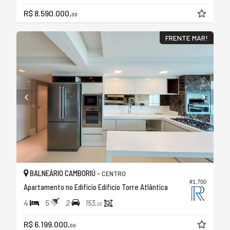
R$ 8.590.000,
00
FRENTE MAR!
BALNEÁRIO CAMBORIÚ -
CENTRO
#1.700
Apartamento no Edifício Edíficio Torre Atlântica
4
5
2
153,
00
R$ 6.199.000,
00