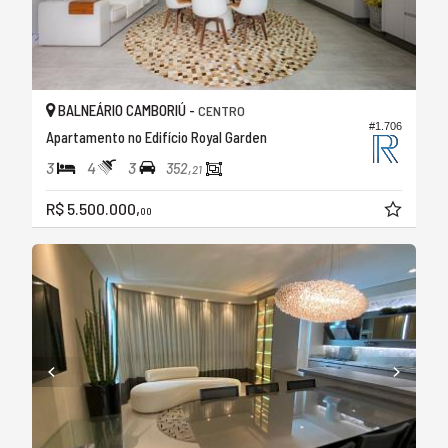
BALNEÁRIO CAMBORIÚ -
CENTRO
#1.706
Apartamento no Edifício Royal Garden
3
4
3
352,
21
R$ 5.500.000,
00