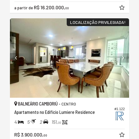
R$ 16.200.000,
a partir de
00
LOCALIZAÇÃO PRIVILEGIADA!
BALNEÁRIO CAMBORIÚ -
CENTRO
#1.122
Apartamento no Edifício Lumiere Residence
4
5
2
151,
00
R$ 3.900.000,
00