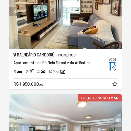
BALNEÁRIO CAMBORIÚ -
PIONEIROS
#205
Apartamento no Edifício Mirante do Atlântico
3
2
4
140,
00
R$ 1.950.000,
00
FRENTE PARA O MAR