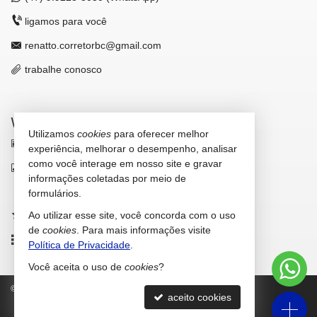
ligamos para você
renatto.corretorbc@gmail.com
trabalhe conosco
VEJA MAIS
Utilizamos
cookies
para oferecer melhor
receba nosso newsletter
experiência, melhorar o desempenho, analisar
como você interage em nosso site e gravar
indicadores financeiros
informações coletadas por meio de
cadastre seu imóvel
formulários.
Ao utilizar esse site, você concorda com o uso
imóveis favoritos
de
cookies
. Para mais informações visite
mapa de imóveis
Política de Privacidade
.
Você aceita o uso de
cookies
?
©
2026
CRECI/SC 42.646-F
Política de Privacidade
aceito cookies