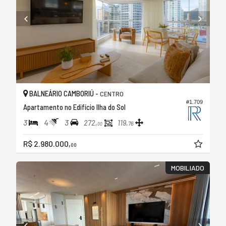
BALNEÁRIO CAMBORIÚ -
CENTRO
#1.709
Apartamento no Edifício Ilha do Sol
3
4
3
272,
119,
76
00
R$ 2.980.000,
00
MOBILIADO