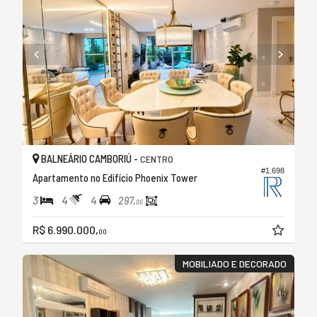
BALNEÁRIO CAMBORIÚ -
CENTRO
#1.698
Apartamento no Edifício Phoenix Tower
3
4
4
297,
00
R$ 6.990.000,
00
MOBILIADO E DECORADO