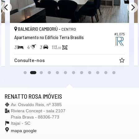
BALNEÁRIO CAMBORIÚ -
CENTRO
#1.075
0
Apartamento no Edifício Terra Brasilis
3
4
3
113,
00
Consulte-nos
RENATTO ROSA IMÓVEIS
Av. Osvaldo Reis, nº 3385
Riviera Concept - sala 2107
Praia Brava - 88306-773
Itajaí -
SC
mapa google