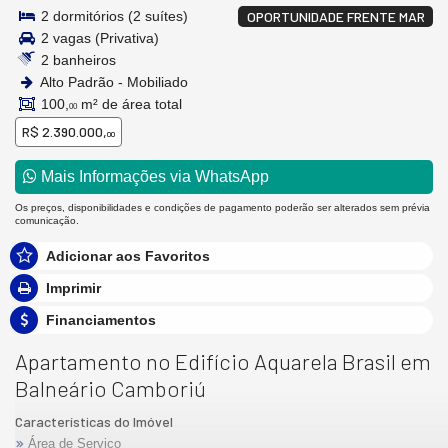
2 dormitórios (2 suítes)
OPORTUNIDADE FRENTE MAR
2 vagas (Privativa)
2 banheiros
Alto Padrão - Mobiliado
100,
m² de área total
00
R$ 2.390.000,
00
Mais Informações via WhatsApp
Os preços, disponibilidades e condições de pagamento poderão ser alterados sem prévia
comunicação.
Adicionar aos Favoritos
Imprimir
Financiamentos
Apartamento no Edifício Aquarela Brasil em
Balneário Camboriú
Características do Imóvel
Área de Serviço