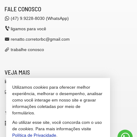
FALE CONOSCO
(47)
9.9228-8030 (WhatsApp)
ligamos para você
renatto.corretorbc@gmail.com
trabalhe conosco
VEJA MAIS
receba nosso newsletter
Utilizamos
cookies
para oferecer melhor
indicadores financeiros
experiência, melhorar o desempenho, analisar
como você interage em nosso site e gravar
cadastre seu imóvel
informações coletadas por meio de
imóveis favoritos
formulários.
Ao utilizar esse site, você concorda com o uso
mapa de imóveis
de
cookies
. Para mais informações visite
Política de Privacidade
.