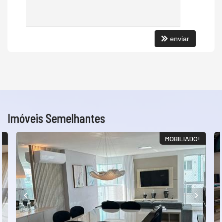
enviar
Imóveis Semelhantes
A
MOBILIADO!