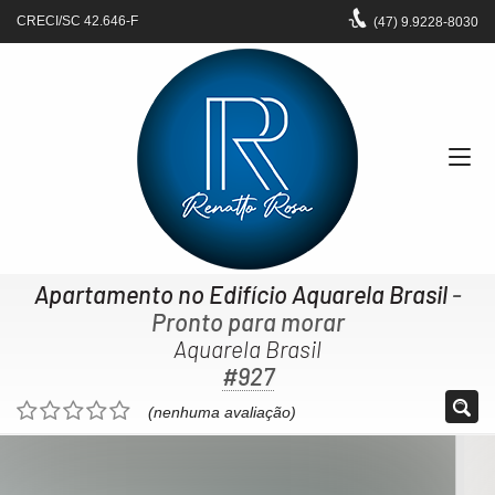
CRECI/SC 42.646-F
(47)
9.9228-8030
Apartamento no Edifício Aquarela Brasil
-
Pronto para morar
Aquarela Brasil
#927
(nenhuma avaliação)