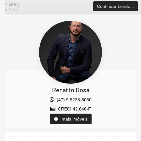
Living
Continuar Lendo...
Sala
Sala de Estar
Cozinha
Cozinha Americana
Espaço Gourmet
Sacada Integrada
Lavabo
Churrasqueira
Andar Alto
Vista Mar
Decorado
Acabamento em Gesso
Móveis Planejados
Características do Empreendimento
Renatto Rosa
Sauna
Sala de Jogos
(47) 9.9228-8030
Salão de Festas
CRECI 42.646-F
Piscina
Espaço Gourmet
mais imóveis
Espaço Fitness
Portaria 24h
Medidores Individuais
Playground