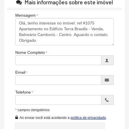
Mais informações sobre este imóvel
Valores sujeitos a alterações sem aviso prévio.
Mensagem
Características do Imóvel
Área de Serviço
Estar Íntimo
Sala de Estar
Sala de Jantar
Espaço Gourmet
Lavabo
Nome Completo
Sala de TV
Churrasqueira
Decorado
Acabamento em Gesso
Email
Móveis Planejados
Características do Empreendimento
Sala de Jogos
Telefone
Piscina
Espaço Gourmet
Espaço Fitness
Portaria 24h
*
campos obrigatórios
Brinquedoteca
Ao enviar você está aceitando a
política de privacidade
.
Piscina Infantil
Elevador