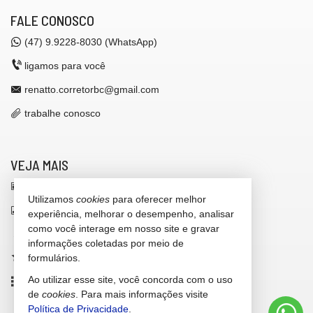
FALE CONOSCO
(47)
9.9228-8030 (WhatsApp)
ligamos para você
renatto.corretorbc@gmail.com
trabalhe conosco
VEJA MAIS
receba nosso newsletter
Utilizamos
cookies
para oferecer melhor
indicadores financeiros
experiência, melhorar o desempenho, analisar
como você interage em nosso site e gravar
cadastre seu imóvel
informações coletadas por meio de
imóveis favoritos
formulários.
Ao utilizar esse site, você concorda com o uso
mapa de imóveis
de
cookies
. Para mais informações visite
Política de Privacidade
.