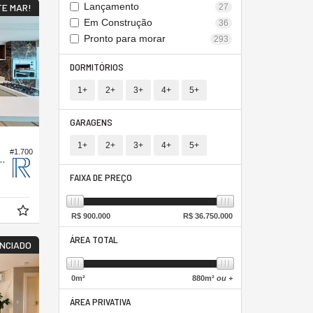
Lançamento
TE MAR!
27
Em Construção
36
Pronto para morar
293
DORMITÓRIOS
1+
2+
3+
4+
5+
GARAGENS
1+
2+
3+
4+
5+
#1.700
fício Edíficio Torre Atlântica
FAIXA DE PREÇO
R$
900.000
R$
36.750.000
ÁREA TOTAL
ENCIADO
0
m²
880
m²
ou +
ÁREA PRIVATIVA