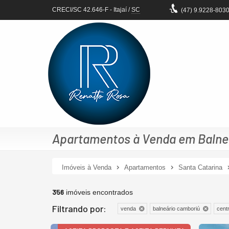
CRECI/SC 42.646-F
- Itajaí /
SC
(47)
9.9228-803
Apartamentos à Venda em Balneá
Imóveis à Venda
Apartamentos
Santa Catarina
356
imóveis encontrados
Filtrando por:
venda
balneário camboriú
cent