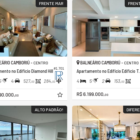
FRENTE MAR
FREN
ÁRIO CAMBORIÚ -
BALNEÁRIO CAMBORIÚ -
CENTRO
CENTRO
#1.701
ento no Edifício Diamond Hill
Apartamento no Edi
5
4
4
5
2
527,
284,
153,
00
00
00
R$ 6.199.000,
90.000,
00
00
ALTO PADRÃO!
DIFER