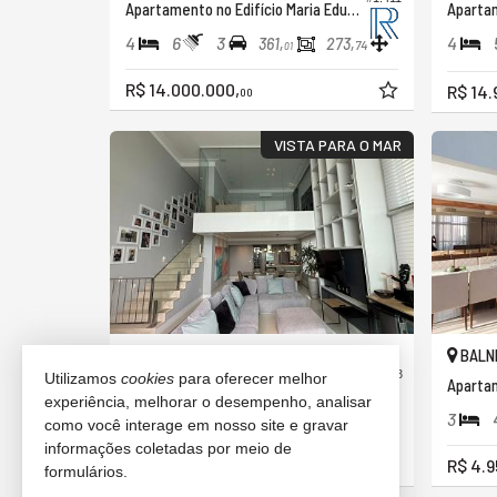
Apartamento no Edifício Maria Eduarda
Apartam
4
6
3
4
361,
273,
74
01
R$ 14.000.000,
R$ 14.
00
VISTA PARA O MAR
BALNEÁRIO CAMBORIÚ -
BALNE
CENTRO
#1.693
Utilizamos
cookies
para oferecer melhor
Apartamento no Edifício Renaissance
Apartam
experiência, melhorar o desempenho, analisar
4
5
3
3
268,
como você interage em nosso site e gravar
00
informações coletadas por meio de
R$ 12.000.000,
R$ 4.9
00
formulários.