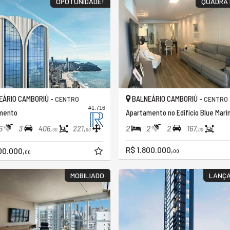
OPOTUNIDADE!
QUADRA 
ÁRIO CAMBORIÚ -
BALNEÁRIO CAMBORIÚ -
CENTRO
CENTRO
#1.716
mento
Apartamento no Edifício Blue Mari
6
3
2
2
2
406,
221,
167,
00
00
00
R$ 1.800.000,
00.000,
00
00
MOBILIADO
LANÇ