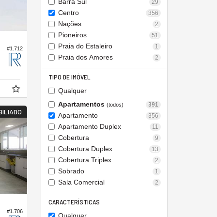
Barra Sul
29
Centro
356
Nações
2
Pioneiros
51
Praia do Estaleiro
1
#1.712
Praia dos Amores
2
TIPO DE IMÓVEL
Qualquer
Apartamentos
391
(todos)
BILIADO
Apartamento
356
Apartamento Duplex
11
Cobertura
9
Cobertura Duplex
13
Cobertura Triplex
2
Sobrado
1
Sala Comercial
2
CARACTERÍSTICAS
#1.706
Qualquer
 Edifício Royal Garden