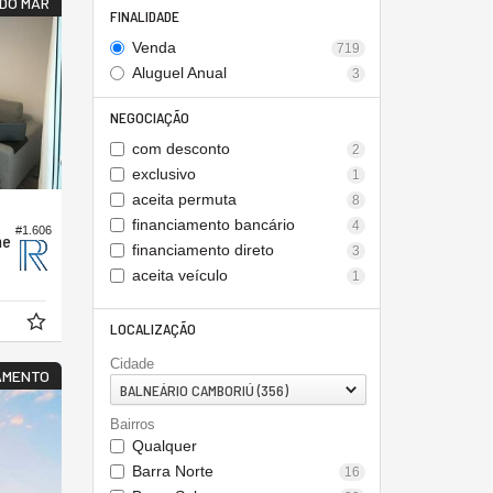
DO MAR
FINALIDADE
Venda
719
Aluguel Anual
3
NEGOCIAÇÃO
com desconto
2
exclusivo
1
aceita permuta
8
financiamento bancário
4
#1.606
ne
financiamento direto
3
aceita veículo
1
LOCALIZAÇÃO
Cidade
AMENTO
BALNEÁRIO CAMBORIÚ (356)
Bairros
Qualquer
Barra Norte
16