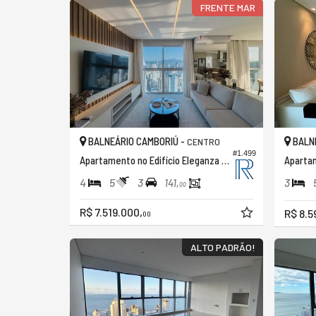
FRENTE MAR
BALNEÁRIO CAMBORIÚ -
BALNE
CENTRO
#1.499
Apartamento no Edifício Eleganza Tower
Apartam
4
5
3
3
141,
00
R$ 7.519.000,
R$ 8.5
00
ALTO PADRÃO!