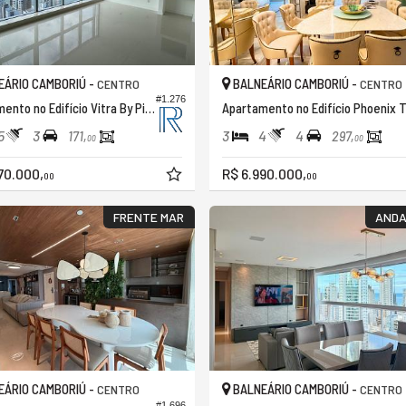
ÁRIO CAMBORIÚ -
BALNEÁRIO CAMBORIÚ -
CENTRO
CENTRO
#1.276
Apartamento no Edifício Vitra By Pininfarina
A
5
3
3
4
4
171,
297,
00
00
70.000,
R$ 6.990.000,
00
00
FRENTE MAR
ANDA
ÁRIO CAMBORIÚ -
BALNEÁRIO CAMBORIÚ -
CENTRO
CENTRO
#1.696