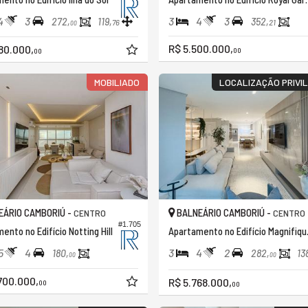
4
3
3
4
3
272,
119,
352,
76
21
00
R$ 5.500.000,
80.000,
00
00
MOBILIADO
LOCALIZAÇÃO PRIVI
ÁRIO CAMBORIÚ -
BALNEÁRIO CAMBORIÚ -
CENTRO
CENTRO
#1.705
ento no Edifício Notting Hill
Apartame
5
4
3
4
2
180,
282,
13
00
00
700.000,
R$ 5.768.000,
00
00