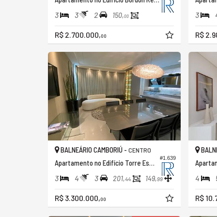
3
3
2
3
150,
00
R$ 2.700.000,
R$ 2.9
00
BALNEÁRIO CAMBORIÚ -
BALNE
CENTRO
#1.639
Apartamento no Edifício Torre Esmeralda
Apartam
3
4
3
4
201,
149,
44
99
R$ 3.300.000,
R$ 10.
00