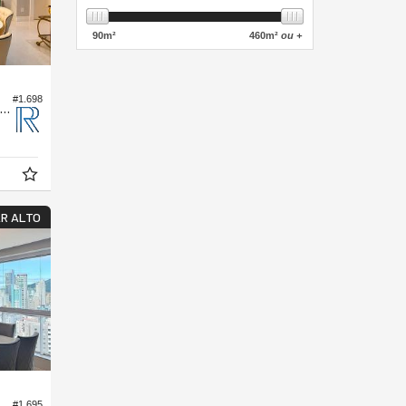
90
m²
460
m²
ou +
#1.698
partamento no Edifício Phoenix Tower
R ALTO
#1.695