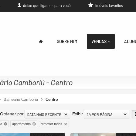
deixe que
ligamos para você
imóveis favoritos
0
SOBRE MIM
VENDAS
ALUG
rio Camboriú - Centro
Balneário Camboriú
Centro
Ordenar por
Exibir
DATA MAIS RECENTE
24 POR PÁGINA
remover todos
ro
apartamento