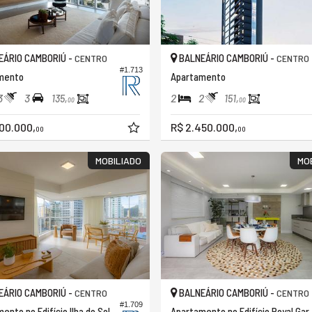
ÁRIO CAMBORIÚ -
BALNEÁRIO CAMBORIÚ -
CENTRO
CENTRO
#1.713
mento
Apartamento
3
3
2
2
135,
151,
00
00
00.000,
R$ 2.450.000,
00
00
MOBILIADO
MO
ÁRIO CAMBORIÚ -
BALNEÁRIO CAMBORIÚ -
CENTRO
CENTRO
#1.709
ento no Edifício Ilha do Sol
Apartamento no