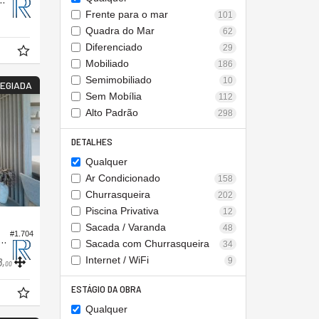
Frente para o mar
101
Quadra do Mar
62
Diferenciado
29
Mobiliado
186
Semimobiliado
10
LEGIADA
Sem Mobília
112
Alto Padrão
298
DETALHES
Qualquer
Ar Condicionado
158
Churrasqueira
202
Piscina Privativa
12
Sacada / Varanda
48
#1.704
nto no Edifício Magnifique Tower
Sacada com Churrasqueira
34
Internet / WiFi
9
8,
00
ESTÁGIO DA OBRA
Qualquer