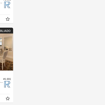
nto no Edifício Costa Splendida
BILIADO
#1.691
Apartamento no Edifício Sistina Tower