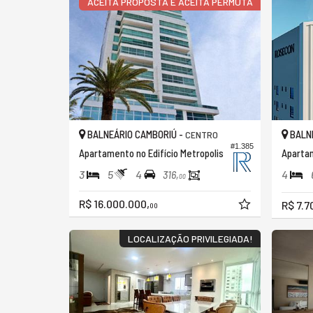
ACEITA PROPOSTA E ACEITA PERMUTA
BALNEÁRIO CAMBORIÚ -
BALNE
CENTRO
#1.385
Apartamento no Edifício Metropolis
Aparta
3
5
4
4
316,
00
R$ 16.000.000,
R$ 7.7
00
LOCALIZAÇÃO PRIVILEGIADA!