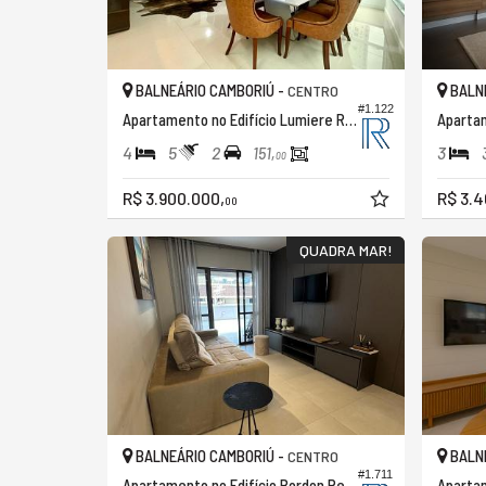
BALNEÁRIO CAMBORIÚ -
BALNE
CENTRO
#1.122
Apartamento no Edifício Lumiere Residence
Aparta
4
5
2
3
151,
00
R$ 3.900.000,
R$ 3.4
00
QUADRA MAR!
BALNEÁRIO CAMBORIÚ -
BALNE
CENTRO
#1.711
Apartamento no Edifício Bordon Residencial
Apartam