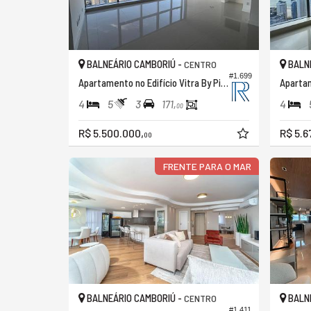
BALNEÁRIO CAMBORIÚ -
BALNE
CENTRO
#1.699
Apartamento no Edifício Vitra By Pininfarina
4
5
3
4
171,
00
R$ 5.500.000,
R$ 5.6
00
FRENTE PARA O MAR
BALNEÁRIO CAMBORIÚ -
BALNE
CENTRO
#1.411