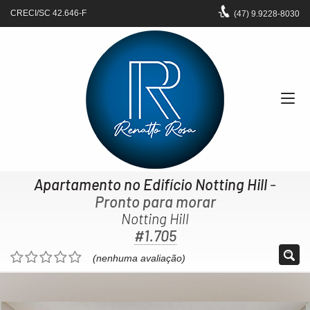
CRECI/SC 42.646-F
(47)
9.9228-8030
Apartamento no Edifício Notting Hill
-
Pronto para morar
Notting Hill
#1.705
(nenhuma avaliação)