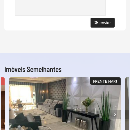
enviar
Imóveis Semelhantes
O
FRENTE MAR!