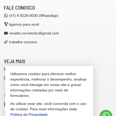
FALE CONOSCO
(47)
9.9228-8030 (WhatsApp)
ligamos para você
renatto.corretorbc@gmail.com
trabalhe conosco
VEJA MAIS
receba nosso newsletter
Utilizamos
cookies
para oferecer melhor
indicadores financeiros
experiência, melhorar o desempenho, analisar
como você interage em nosso site e gravar
cadastre seu imóvel
informações coletadas por meio de
imóveis favoritos
formulários.
Ao utilizar esse site, você concorda com o uso
mapa de imóveis
de
cookies
. Para mais informações visite
Política de Privacidade
.