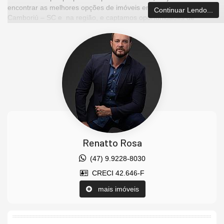
encontrar as melhores opções de imóveis em Balneário
Continuar Lendo...
Camboriú – SC e na região, e captamos oportunidades de
investimentos para que você possa ter um ótimo investimento
com a maior segurança que existe.
Imóvel disponível para visitação.
Agende uma visita agora mesmo e venha conhecer este lindo
imóvel.
Os valores estão sujeitos a alteração sem aviso prévio.
Características do Imóvel
Ar Condicionado
Churrasqueira
Renatto Rosa
Piso Porcelanato
Vista Mar
(47) 9.9228-8030
Decorado
CRECI 42.646-F
Acabamento em Gesso
Móveis Planejados
mais imóveis
Living
Sala de Estar
Sala de Jantar
Cozinha