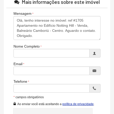
Mais informações sobre este imóvel
Espaço Gourmet
Sacada Integrada
Lavabo
Mensagem
Entrada de Serviço
Banheiro de Serviço
Banheiro Social
Sala de TV
Suíte Master
Características do Empreendimento
Nome Completo
Sala de Jogos
Salão de Festas
Piscina
Espaço Gourmet
Email
Portaria 24h
Portão Eletrônico
Brinquedoteca
Bicicletário
Telefone
Câmeras de Segurança
Elevador
Entrada para Banhistas
Box de Praia
*
campos obrigatórios
Ao enviar você está aceitando a
política de privacidade
.