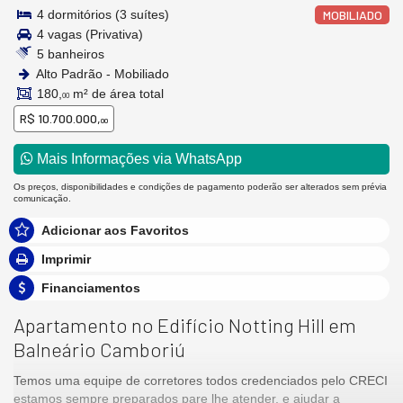
4 dormitórios (3 suítes)
MOBILIADO
4 vagas (Privativa)
5 banheiros
Alto Padrão - Mobiliado
180,
m² de área total
00
R$ 10.700.000,
00
Mais Informações via WhatsApp
Os preços, disponibilidades e condições de pagamento poderão ser alterados sem prévia
comunicação.
Adicionar aos Favoritos
Imprimir
Financiamentos
Apartamento no Edifício Notting Hill em
Balneário Camboriú
Temos uma equipe de corretores todos credenciados pelo CRECI
estamos sempre preparados pare lhe atender, e ajudar a