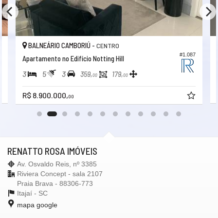
BALNEÁRIO CAMBORIÚ -
CENTRO
0
#1.087
Apartamento no Edifício Notting Hill
3
5
3
359,
179,
00
00
R$ 8.900.000,
00
RENATTO ROSA IMÓVEIS
Av. Osvaldo Reis, nº 3385
Riviera Concept - sala 2107
Praia Brava - 88306-773
Itajaí -
SC
mapa google