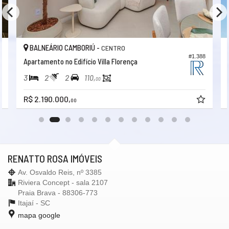
BALNEÁRIO CAMBORIÚ -
CENTRO
6
#1.388
Apartamento no Edifício Villa Florença
3
2
2
110,
00
R$ 2.190.000,
00
RENATTO ROSA IMÓVEIS
Av. Osvaldo Reis, nº 3385
Riviera Concept - sala 2107
Praia Brava - 88306-773
Itajaí -
SC
mapa google