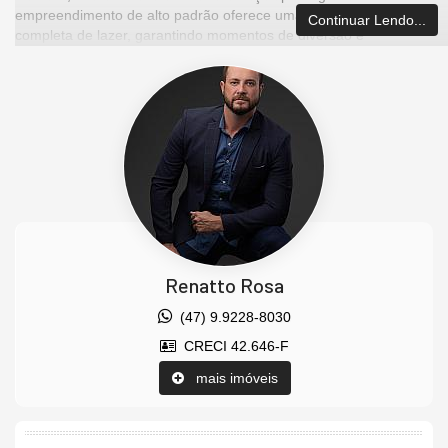
empreendimento de alto padrão oferece uma infraestrutura
Continuar Lendo...
completa de lazer, garantindo momentos de diversão e
relaxamento para toda a família.
O apartamento disponível para venda conta com 108 metros
quadrados de área privativa, proporcionando um espaço
generoso e bem distribuído. A unidade dispõe de três suítes,
cada uma projetada para oferecer o máximo de conforto e
privacidade aos seus moradores. Além disso, o apartamento
inclui duas vagas de garagem, oferecendo comodidade e
segurança para o dia a dia.
Seja para relaxar nas áreas de lazer, que incluem piscina,
academia e salão de festas, ou para desfrutar da tranquilidade e
conforto do seu lar, o Edifício Costa Norte é o local perfeito para
Renatto Rosa
quem deseja viver com qualidade em um dos melhores
empreendimentos da região.
(47) 9.9228-8030
CRECI 42.646-F
Nossa
equipe
de corretores, todos credenciados pelo
CRECI
,
está sempre pronta para atendê-lo e ajudá-lo a encontrar as
mais imóveis
opções de imóveis mais adequadas para você. Estamos
comprometidos em fornecer as melhores oportunidades de
investimento em
Balneário Camboriú
e região, garantindo que
você faça negócios com total segurança.