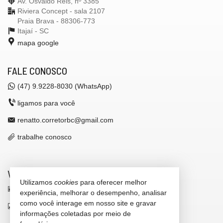
Av. Osvaldo Reis, nº 3385
Riviera Concept - sala 2107
Praia Brava - 88306-773
Itajaí -
SC
mapa google
FALE CONOSCO
(47)
9.9228-8030 (WhatsApp)
ligamos para você
renatto.corretorbc@gmail.com
trabalhe conosco
VEJA MAIS
Utilizamos
cookies
para oferecer melhor
receba nosso newsletter
experiência, melhorar o desempenho, analisar
como você interage em nosso site e gravar
indicadores financeiros
informações coletadas por meio de
cadastre seu imóvel