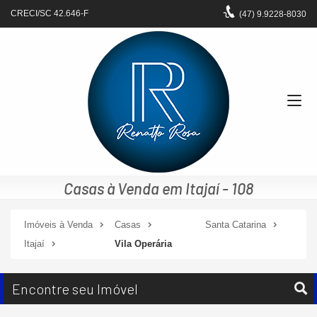
CRECI/SC 42.646-F
(47)
9.9228-8030
Casas à Venda em Itajaí - 108
Imóveis à Venda
Casas
Santa Catarina
Itajaí
Vila Operária
Encontre seu Imóvel