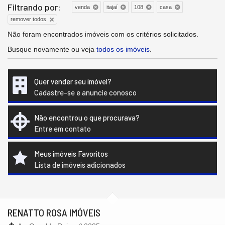
Filtrando por:
venda
itajaí
108
casa
remover todos
Não foram encontrados imóveis com os critérios solicitados.
Busque novamente ou veja
todos os imóveis
.
Quer vender seu imóvel?
Cadastre-se e anuncie conosco
Não encontrou o que procurava?
Entre em contato
Meus imóveis Favoritos
Lista de imóveis adicionados
RENATTO ROSA IMÓVEIS