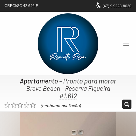
CRECI/SC 42.646-F
(47)
9.9228-8030
Apartamento
- Pronto para morar
Brava Beach - Reserva Figueira
#1.612
(nenhuma avaliação)