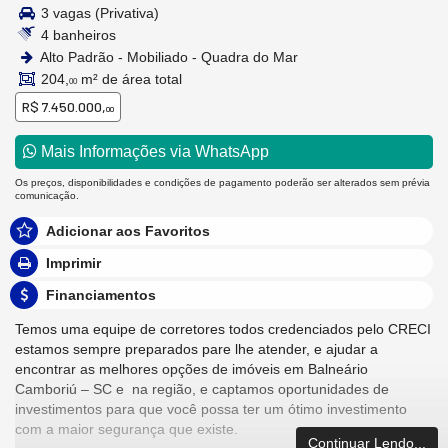
3 vagas (Privativa)
4 banheiros
Alto Padrão - Mobiliado - Quadra do Mar
204,
m² de área total
00
R$ 7.450.000,
00
Mais Informações via WhatsApp
Os preços, disponibilidades e condições de pagamento poderão ser alterados sem prévia
comunicação.
Adicionar aos Favoritos
Imprimir
Financiamentos
Temos uma equipe de corretores todos credenciados pelo CRECI
estamos sempre preparados pare lhe atender, e ajudar a
encontrar as melhores opções de imóveis em Balneário
Camboriú – SC e na região, e captamos oportunidades de
investimentos para que você possa ter um ótimo investimento
com a maior segurança que existe.
Continuar Lendo...