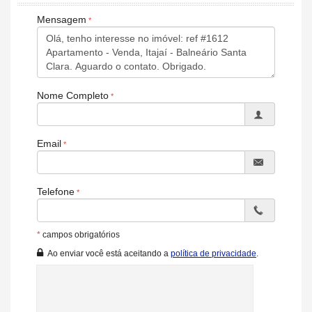
Lavabo
Sala de TV
Mensagem
Suíte Master
Características do Empreendimento
Sala de Jogos
Salão de Festas
Piscina
Nome Completo
Espaço Fitness
Portaria 24h
Portão Eletrônico
Playground
Email
Automação Predial
Piscina Infantil
Bicicletário
Câmeras de Segurança
Telefone
Gás Central
Elevador
Sala de Reunião
*
campos obrigatórios
Hall Decorado e Mobiliado
Lounge
Ao enviar você está aceitando a
política de privacidade
.
Acessibilidade para PNE