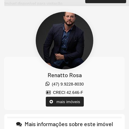
Imóvel disponível para visitação.
Agende uma visita agora mesmo e venha conhecer este lindo
imóvel.
Os valores estão sujeitos a alteração sem aviso prévio.
Características do Imóvel
Aquecimento de Água
Ar Condicionado
Churrasqueira
Sistema de Alarme
Internet / WiFi
Piso Porcelanato
Renatto Rosa
Vista Mar
Decorado
(47) 9.9228-8030
Acabamento em Gesso
CRECI 42.646-F
Fechadura Eletrônica
Área de Serviço
mais imóveis
Living
Sacada / Varanda
Sala
Cozinha
Mais informações sobre este imóvel
Sacada Integrada