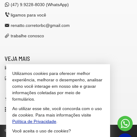
(47)
9.9228-8030 (WhatsApp)
ligamos para você
renatto.corretorbc@gmail.com
trabalhe conosco
VEJA MAIS
receba nosso newsletter
Utilizamos
cookies
para oferecer melhor
indicadores financeiros
experiência, melhorar o desempenho, analisar
como você interage em nosso site e gravar
cadastre seu imóvel
informações coletadas por meio de
imóveis favoritos
formulários.
Ao utilizar esse site, você concorda com o uso
mapa de imóveis
de
cookies
. Para mais informações visite
Política de Privacidade
.
©
2026
CRECI/SC 42.646-F
Política de Privacidade
Você aceita o uso de
cookies
?