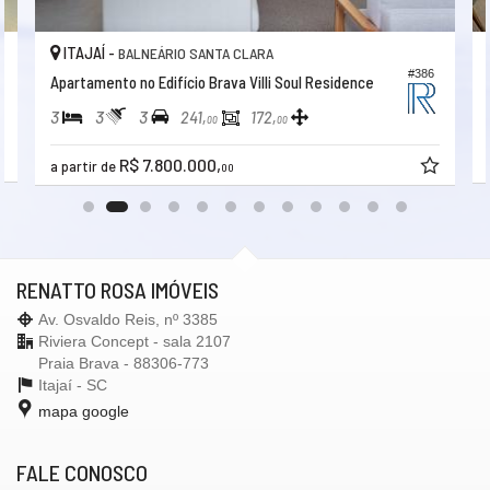
ITAJAÍ -
BALNEÁRIO SANTA CLARA
3
#386
Apartamento no Edifício Brava Villi Soul Residence
3
3
3
241,
172,
00
00
R$ 7.800.000,
a partir de
00
RENATTO ROSA IMÓVEIS
Av. Osvaldo Reis, nº 3385
Riviera Concept - sala 2107
Praia Brava - 88306-773
Itajaí -
SC
mapa google
FALE CONOSCO