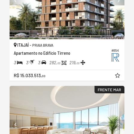
ITAJAÍ -
PRAIA BRAVA
#854
Apartamento no Edifício Tirreno
3
3
3
282,
219,
00
00
R$ 15.033.513,
00
FRENTE MAR