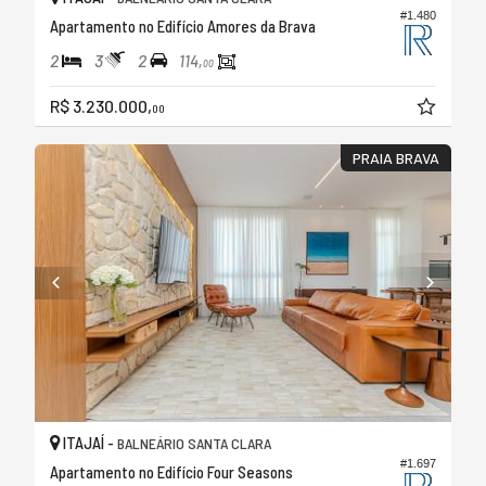
#1.480
Apartamento no Edifício Amores da Brava
2
3
2
114,
00
R$ 3.230.000,
00
PRAIA BRAVA
ITAJAÍ -
BALNEÁRIO SANTA CLARA
#1.697
Apartamento no Edifício Four Seasons