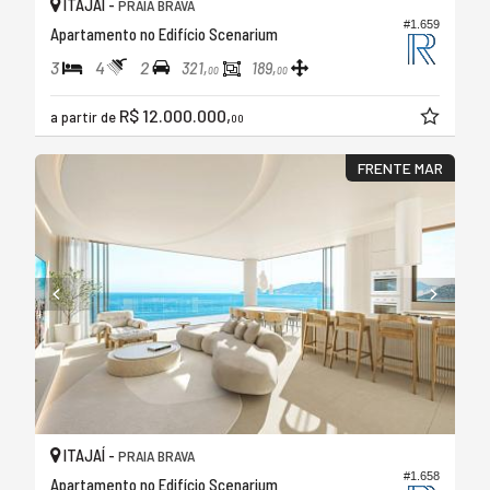
ITAJAÍ -
PRAIA BRAVA
#1.659
Apartamento no Edifício Scenarium
3
4
2
321,
189,
00
00
R$ 12.000.000,
a partir de
00
FRENTE MAR
ITAJAÍ -
PRAIA BRAVA
#1.658
Apartamento no Edifício Scenarium