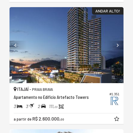
ANDAR ALTO!
ITAJAÍ -
PRAIA BRAVA
#1.351
Apartamento no Edifício Artefacto Towers
3
3
2
111,
00
R$ 2.600.000,
a partir de
00