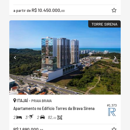
R$ 10.450.000,
a partir de
00
TORRE SIRENA
ITAJAÍ -
PRAIA BRAVA
#1.373
Apartamento no Edifício Torres da Brava Sirena
2
3
2
82,
00
R$ 1.690.000,
00