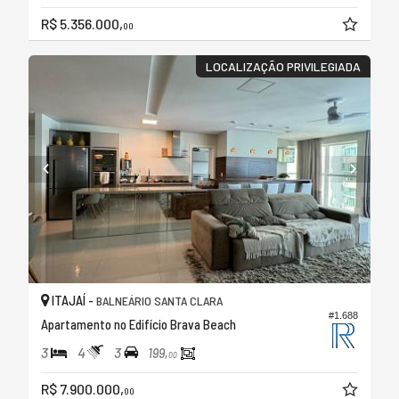
R$ 5.356.000,
00
LOCALIZAÇÃO PRIVILEGIADA
ITAJAÍ -
BALNEÁRIO SANTA CLARA
#1.688
Apartamento no Edifício Brava Beach
3
4
3
199,
00
R$ 7.900.000,
00