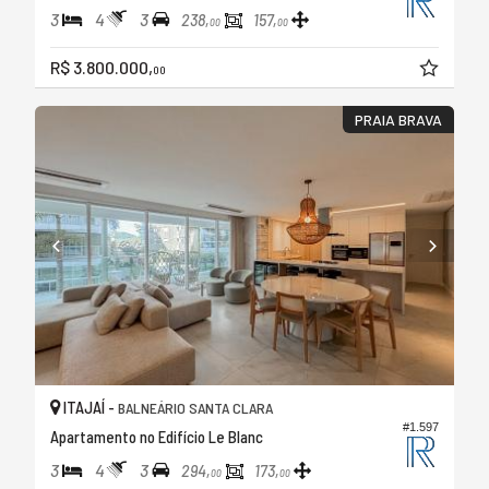
3
4
3
238,
157,
00
00
R$ 3.800.000,
00
PRAIA BRAVA
ITAJAÍ -
BALNEÁRIO SANTA CLARA
#1.597
Apartamento no Edifício Le Blanc
3
4
3
294,
173,
00
00