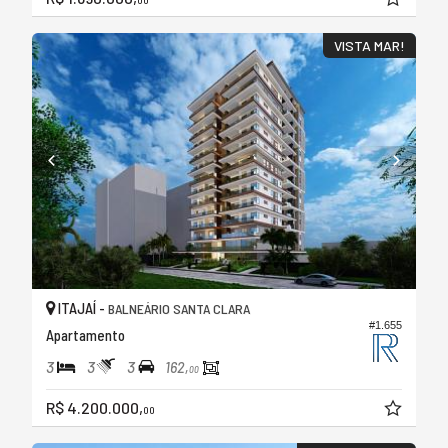
VISTA MAR!
ITAJAÍ -
BALNEÁRIO SANTA CLARA
#1.655
Apartamento
3
3
3
162,
00
R$ 4.200.000,
00