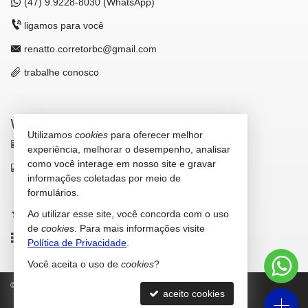
(47)
9.9228-8030 (WhatsApp)
ligamos para você
renatto.corretorbc@gmail.com
trabalhe conosco
VEJA MAIS
Utilizamos
cookies
para oferecer melhor
receba nosso newsletter
experiência, melhorar o desempenho, analisar
como você interage em nosso site e gravar
indicadores financeiros
informações coletadas por meio de
cadastre seu imóvel
formulários.
Ao utilizar esse site, você concorda com o uso
imóveis favoritos
de
cookies
. Para mais informações visite
mapa de imóveis
Política de Privacidade
.
Você aceita o uso de
cookies
?
©
2026
CRECI/SC 42.646-F
Política de Privacidade
aceito cookies