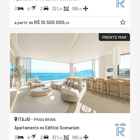
3
4
2
321,
189,
00
00
R$ 10.500.000,
a partir de
00
FRENTE MAR
ITAJAÍ -
PRAIA BRAVA
#1.206
Apartamento no Edifício Scenarium
3
4
2
321,
190,
00
00