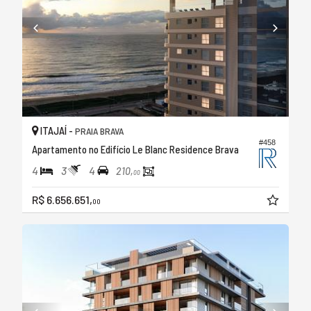
ITAJAÍ -
PRAIA BRAVA
#458
Apartamento no Edifício Le Blanc Residence Brava
4
3
4
210,
00
R$ 6.656.651,
00