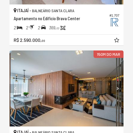
ITAJAÍ -
BALNEÁRIO SANTA CLARA
#1.707
Apartamento no Edifício Brava Center
2
2
2
369,
00
R$ 2.590.000,
00
150M DO MAR
ITAJAÍ -
BALNEÁRIO SANTA CLARA