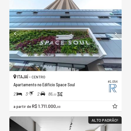
ITAJAÍ -
CENTRO
#1.054
Apartamento no Edifício Space Soul
2
3
2
86,
00
R$ 1.711.000,
a partir de
00
ALTO PADRÃO!