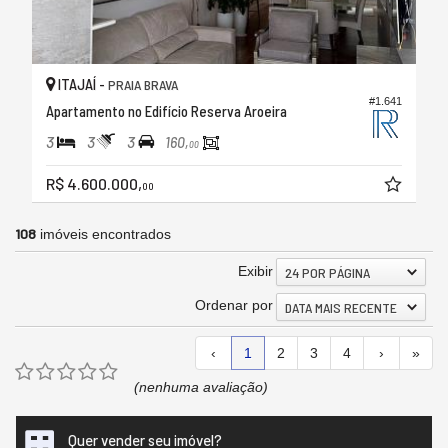
ITAJAÍ -
PRAIA BRAVA
#1.641
Apartamento no Edifício Reserva Aroeira
3
3
3
160,
00
R$ 4.600.000,
00
108
imóveis encontrados
Exibir
24 POR PÁGINA
Ordenar por
DATA MAIS RECENTE
‹
1
2
3
4
›
»
(nenhuma avaliação)
Quer vender seu imóvel?