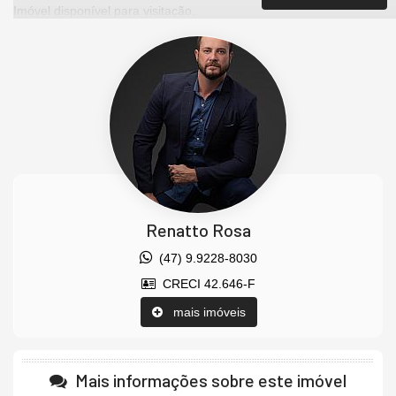
Imóvel disponível para visitação.
Agende uma visita agora mesmo e venha conhecer este lindo
imóvel.
Os valores estão sujeitos a alteração sem aviso prévio.
Características do Imóvel
Área de Serviço
Living
Sala
Sala de Estar
Banheiro de Serviço
Sala de TV
Renatto Rosa
Acabamento em Gesso
(47) 9.9228-8030
Características do Empreendimento
Sauna
CRECI 42.646-F
Sala de Jogos
mais imóveis
Salão de Festas
Espaço Gourmet
Espaço Fitness
Portaria 24h
Mais informações sobre este imóvel
Portão Eletrônico
Automação Predial