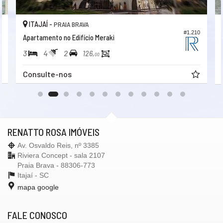
ITAJAÍ -
PRAIA BRAVA
4
#1.210
Apartamento no Edifício Meraki
3
4
2
126,
00
Consulte-nos
RENATTO ROSA IMÓVEIS
Av. Osvaldo Reis, nº 3385
Riviera Concept - sala 2107
Praia Brava - 88306-773
Itajaí -
SC
mapa google
FALE CONOSCO