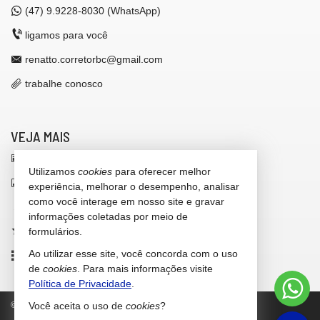
(47)
9.9228-8030 (WhatsApp)
ligamos para você
renatto.corretorbc@gmail.com
trabalhe conosco
VEJA MAIS
receba nosso newsletter
Utilizamos
cookies
para oferecer melhor
indicadores financeiros
experiência, melhorar o desempenho, analisar
como você interage em nosso site e gravar
cadastre seu imóvel
informações coletadas por meio de
imóveis favoritos
formulários.
Ao utilizar esse site, você concorda com o uso
mapa de imóveis
de
cookies
. Para mais informações visite
Política de Privacidade
.
©
2026
CRECI/SC 42.646-F
Política de Privacidade
Você aceita o uso de
cookies
?