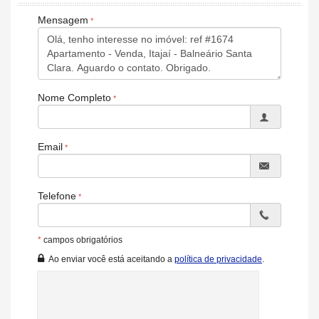
Câmeras de Segurança
Mensagem
Elevador
Sala de Reunião
Entrada para Banhistas
Hall Decorado e Mobiliado
Acessibilidade para PNE
Nome Completo
Email
Telefone
*
campos obrigatórios
Ao enviar você está aceitando a
política de privacidade
.