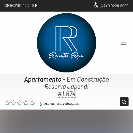
CRECI/SC 42.646-F
(47)
9.9228-8030
Apartamento
- Em Construção
Reserva Japandi
#1.674
(nenhuma avaliação)