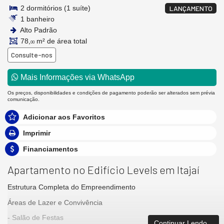
2 dormitórios (1 suíte)
LANÇAMENTO
1 banheiro
Alto Padrão
78,
m² de área total
00
Consulte-nos
Mais Informações via WhatsApp
Os preços, disponibilidades e condições de pagamento poderão ser alterados sem prévia
comunicação.
Adicionar aos Favoritos
Imprimir
Financiamentos
Apartamento no Edifício Levels em Itajaí
Estrutura Completa do Empreendimento
Áreas de Lazer e Convivência
- Salão de Festas
Continuar Lendo...