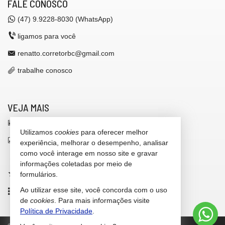
FALE CONOSCO
(47)
9.9228-8030 (WhatsApp)
ligamos para você
renatto.corretorbc@gmail.com
trabalhe conosco
VEJA MAIS
receba nosso newsletter
Utilizamos
cookies
para oferecer melhor
indicadores financeiros
experiência, melhorar o desempenho, analisar
como você interage em nosso site e gravar
cadastre seu imóvel
informações coletadas por meio de
imóveis favoritos
formulários.
Ao utilizar esse site, você concorda com o uso
mapa de imóveis
de
cookies
. Para mais informações visite
Política de Privacidade
.