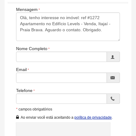
- Sala para Funcionários
Mensagem
- Lavabos
- Banheiro Social
- Banheiro de Serviço
Nome Completo
Características do Imóvel
Living
Cozinha
Piso Porcelanato
Email
Acabamento em Gesso
Características do Empreendimento
Sala de Jogos
Telefone
Salão de Festas
Cinema
Piscina
*
campos obrigatórios
Spa
Portaria 24h
Ao enviar você está aceitando a
política de privacidade
.
Portão Eletrônico
Brinquedoteca
Piscina Infantil