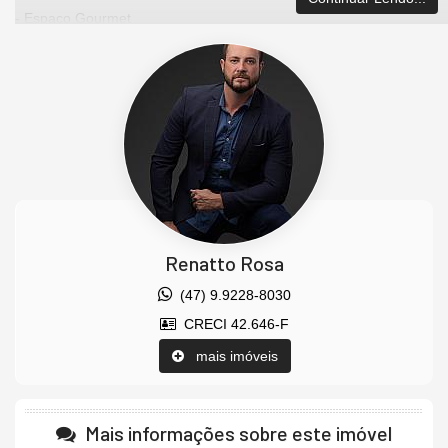
- Espaço Gourmet
- Lounge Piscina
- Brinquedoteca
- Playground
- Pet Place
- Sala de Jogos
- Sala de Massagem
- Espaço Wellness
Renatto Rosa
- Sauna seca e úmida
- Ducha
(47) 9.9228-8030
**Esporte e Bem-Estar**
CRECI 42.646-F
- Academia
mais imóveis
- Piscinas Adulto e Infantil
**Comodidade e Funcionalidade**
Mais informações sobre este imóvel
- Sala de Reuniões