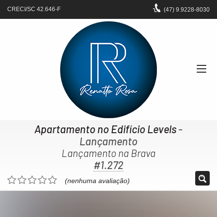
CRECI/SC 42.646-F
(47)
9.9228-8030
Apartamento no Edifício Levels
-
Lançamento
Lançamento na Brava
#1.272
(nenhuma avaliação)