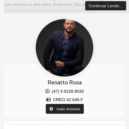
que valoriza os dois lados do terreno. Das janelas do ARIA
Continuar Lendo...
os moradores terão uma experiência atmosférica.
AMPLO, ILUMINADO E COM PAISAGENS ÚNICAS EM TODAS
AS DIREÇÕES.
Características do Imóvel
Área de Serviço
Living
Sacada / Varanda
Cozinha
Espaço Gourmet
Lavabo
Banheiro Social
Renatto Rosa
Churrasqueira
Infra para Ar Split
(47) 9.9228-8030
Decorado
Acabamento em Gesso
CRECI 42.646-F
Características do Empreendimento
mais imóveis
Sauna
Sala de Jogos
Salão de Festas
Piscina