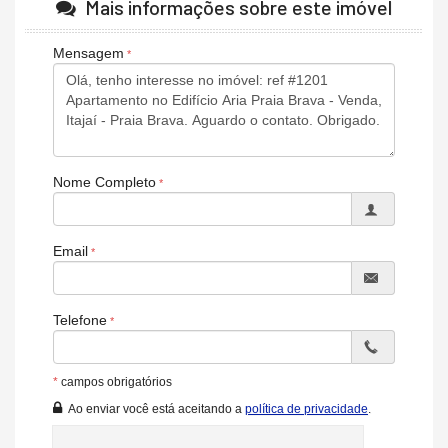
Mais informações sobre este imóvel
Espaço Gourmet
Espaço Fitness
Portaria 24h
Mensagem
Portão Eletrônico
Playground
Brinquedoteca
Automação Predial
Piscina Infantil
Bicicletário
Câmeras de Segurança
Nome Completo
Elevador
Espaço Zen
Pìscina Térmica
Sala de Reunião
Email
Entrada para Banhistas
Hall Decorado e Mobiliado
Estar Social
Acessibilidade para PNE
Telefone
*
campos obrigatórios
Ao enviar você está aceitando a
política de privacidade
.