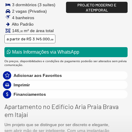
3 dormitórios (3 suítes)
PROJETO MODERNO E
ATEMPORAL
2 vagas (Privativa)
4 banheiros
Alto Padrão
146,
m² de área total
00
a partir de
R$ 3.145.000,
00
Mais Informações via WhatsApp
Os preços, disponibilidades e condições de pagamento poderão ser alterados sem prévia
comunicação.
Adicionar aos Favoritos
Imprimir
Financiamentos
Apartamento no Edifício Aria Praia Brava
em Itajaí
Um projeto que se distingue por ser discreto e elegante,
sem abrir mão de ser inteligente. Com uma implantação