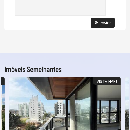
enviar
Imóveis Semelhantes
!
VISTA MAR!