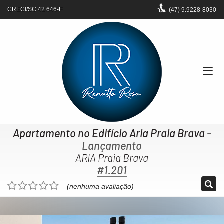
CRECI/SC 42.646-F
(47)
9.9228-8030
Apartamento no Edifício Aria Praia Brava
-
Lançamento
ARIA Praia Brava
#1.201
(nenhuma avaliação)