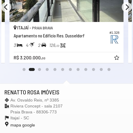
ITAJAÍ -
PRAIA BRAVA
1
#1.328
Apartamento no Edifício Res. Dusseldorf
3
4
2
126,
00
R$ 3.200.000,
00
RENATTO ROSA IMÓVEIS
Av. Osvaldo Reis, nº 3385
Riviera Concept - sala 2107
Praia Brava - 88306-773
Itajaí -
SC
mapa google