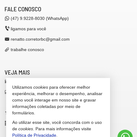
FALE CONOSCO
(47)
9.9228-8030 (WhatsApp)
ligamos para você
renatto.corretorbc@gmail.com
trabalhe conosco
VEJA MAIS
receba nosso newsletter
Utilizamos
cookies
para oferecer melhor
indicadores financeiros
experiência, melhorar o desempenho, analisar
como você interage em nosso site e gravar
cadastre seu imóvel
informações coletadas por meio de
imóveis favoritos
formulários.
Ao utilizar esse site, você concorda com o uso
mapa de imóveis
de
cookies
. Para mais informações visite
Política de Privacidade
.