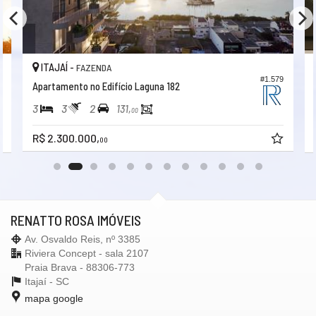
ITAJAÍ -
FAZENDA
#1.579
Apartamento no Edifício Laguna 182
3
3
2
131,
00
R$ 2.300.000,
00
RENATTO ROSA IMÓVEIS
Av. Osvaldo Reis, nº 3385
Riviera Concept - sala 2107
Praia Brava - 88306-773
Itajaí -
SC
mapa google