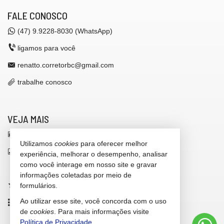
FALE CONOSCO
(47)
9.9228-8030 (WhatsApp)
ligamos para você
renatto.corretorbc@gmail.com
trabalhe conosco
VEJA MAIS
receba nosso newsletter
Utilizamos
cookies
para oferecer melhor
indicadores financeiros
experiência, melhorar o desempenho, analisar
como você interage em nosso site e gravar
cadastre seu imóvel
informações coletadas por meio de
imóveis favoritos
formulários.
Ao utilizar esse site, você concorda com o uso
mapa de imóveis
de
cookies
. Para mais informações visite
Política de Privacidade
.