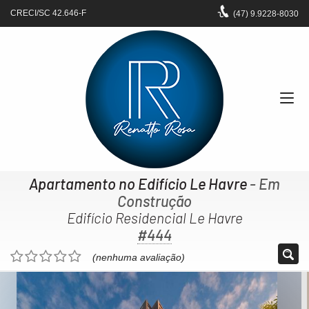
CRECI/SC 42.646-F
(47)
9.9228-8030
Apartamento no Edifício Le Havre
- Em
Construção
Edifício Residencial Le Havre
#444
(nenhuma avaliação)