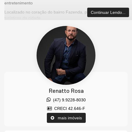
entretenimento
Localizado no coração do bairro Fazenda, próximo dos pontos
Continuar Lendo...
turísticos da cidade.
Empreendimento
03 Elevadores
Parque infantil
Brinquedoteca
espaço animal de estimação
piscina adulto
piscina infantil
Raia de 25m
Deck molhado
Renatto Rosa
Cinema
sala de jogos
(47) 9.9228-8030
2 salões de festas
CRECI 42.646-F
espaço gourmet
quiosque com churrasqueira
mais imóveis
elevador
Parque infantil