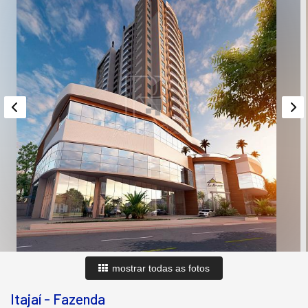
mostrar todas as fotos
Itajaí
-
Fazenda