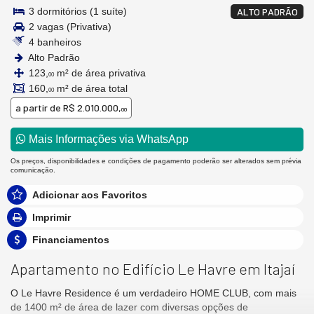
3 dormitórios (1 suíte)
ALTO PADRÃO
2 vagas (Privativa)
4 banheiros
Alto Padrão
123,
m² de área privativa
00
160,
m² de área total
00
a partir de
R$ 2.010.000,
00
Mais Informações via WhatsApp
Os preços, disponibilidades e condições de pagamento poderão ser alterados sem prévia
comunicação.
Adicionar aos Favoritos
Imprimir
Financiamentos
Apartamento no Edifício Le Havre em Itajaí
O Le Havre Residence é um verdadeiro HOME CLUB, com mais
de 1400 m² de área de lazer com diversas opções de