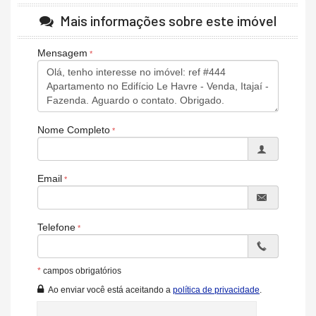
Brinquedoteca
piscina adulto
Mais informações sobre este imóvel
piscina infantil
sala de jogos
Mensagem
salão de festas
espaço gourmet
academia
Bicicletário
Nome Completo
APARTAMENTO
3 e 2 Dormitórios
Email
Sacada com churrasqueira a carvão
Living Integrado
área de serviço
Churrasqueira
Telefone
sacada
Vivendo
área de serviço
*
campos obrigatórios
Acabamento em gesso
Ao enviar você está aceitando a
política de privacidade
.
Aquecimento á Gás