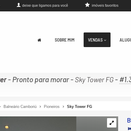
deixe que
ligamos para você
imóveis favoritos
0
SOBRE MIM
VENDAS
ALUG
er
- Pronto para morar
-
-
#1.
Sky Tower FG
Balneário Camboriú
Pioneiros
Sky Tower FG
B