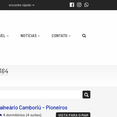
encontre rápido
UEL
NOTÍCIAS
CONTATO
364
alneário Camboriú
-
Pioneiros
4 dormitórios (4 suítes)
VISTA PARA O MAR