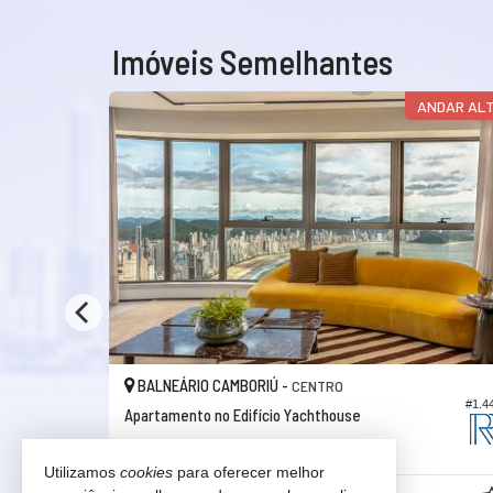
Imóveis Semelhantes
FRENTE MAR
ANDAR AL
BALNEÁRIO CAMBORIÚ -
CENTRO
#1.423
#1.4
Apartamento no Edifício Yachthouse
4
5
3
265,
00
Utilizamos
cookies
para oferecer melhor