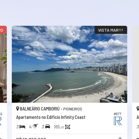
TO
VISTA MAR!!!
BALNEÁRIO CAMBORIÚ -
PIONEIROS
41
#977
Apartamento no Edifício Infinity Coast
A
3
4
3
3
165,
00