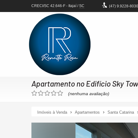
CRECI/SC 42.646-F
- Itajaí /
SC
(47)
9.9228-803
Apartamento no Edifício Sky Tow
(nenhuma avaliação)
Imóveis à Venda
Apartamentos
Santa Catarina