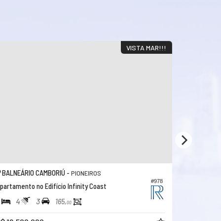
VISTA MAR!!!
BALNEÁRIO CAMBORIÚ -
BALNEÁRI
PIONEIROS
#978
partamento no Edifício Infinity Coast
Apartament
4
3
4
4
165,
00