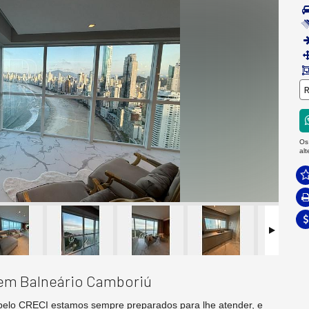
R
Os
al
 em Balneário Camboriú
pelo CRECI estamos sempre preparados para lhe atender, e