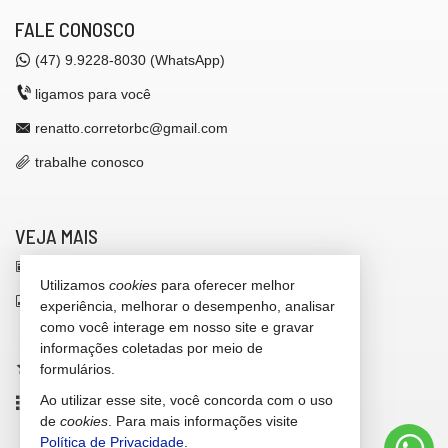
FALE CONOSCO
(47)
9.9228-8030 (WhatsApp)
ligamos para você
renatto.corretorbc@gmail.com
trabalhe conosco
VEJA MAIS
receba nosso newsletter
Utilizamos
cookies
para oferecer melhor
indicadores financeiros
experiência, melhorar o desempenho, analisar
como você interage em nosso site e gravar
cadastre seu imóvel
informações coletadas por meio de
imóveis favoritos
formulários.
Ao utilizar esse site, você concorda com o uso
mapa de imóveis
de
cookies
. Para mais informações visite
Política de Privacidade
.