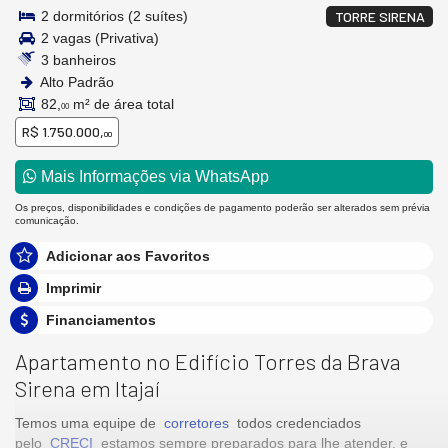
2 dormitórios (2 suítes)
TORRE SIRENA
2 vagas (Privativa)
3 banheiros
Alto Padrão
82,
m² de área total
00
R$ 1.750.000,
00
Mais Informações via WhatsApp
Os preços, disponibilidades e condições de pagamento poderão ser alterados sem prévia
comunicação.
Adicionar aos Favoritos
Imprimir
Financiamentos
Apartamento no Edifício Torres da Brava
Sirena em Itajaí
Temos uma equipe de
corretores
todos credenciados
pelo
CRECI
estamos sempre preparados para lhe atender, e