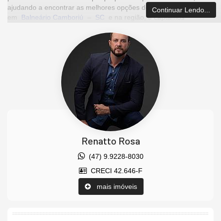
ajudando a encontrar as melhores opções de imóveis
Continuar Lendo...
em
Balneário Camboriú
–
SC
e na região, e captamos
oportunidades de investimentos para que você possa ter um
ótimo
investimento
com a maior segurança que existe.
Imóvel disponível para visitação. Agende uma visita agora
mesmo e venha conhecer este lindo imóvel.
Os valores estão sujeitos a alteração sem aviso prévio.
Características do Imóvel
Área de Serviço
Living
Sala de Estar
Renatto Rosa
Sala de Jantar
Cozinha
(47) 9.9228-8030
Churrasqueira
Piso Cerâmico
CRECI 42.646-F
Acabamento em Gesso
mais imóveis
Características do Empreendimento
Salão de Festas
Piscina
Spa