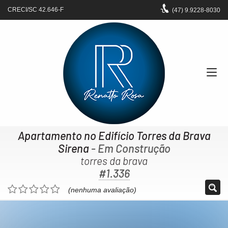
CRECI/SC 42.646-F
(47)
9.9228-8030
Apartamento no Edifício Torres da Brava
Sirena
- Em Construção
torres da brava
#1.336
(nenhuma avaliação)