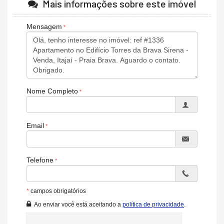
Mais informações sobre este imóvel
Espaço Gourmet
Espaço Fitness
Portaria 24h
Mensagem
Portão Eletrônico
Playground
Brinquedoteca
Pet Care
Automação Predial
Piscina Infantil
Elevador
Nome Completo
Pet Place
Sala de Reunião
Hall Decorado e Mobiliado
Estar Social
Email
Acessibilidade para PNE
Telefone
*
campos obrigatórios
Ao enviar você está aceitando a
política de privacidade
.