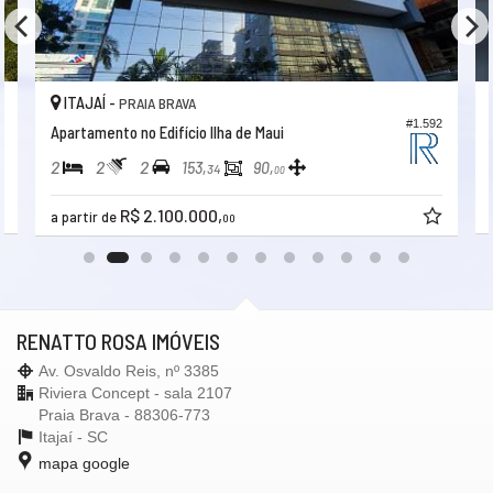
ITAJAÍ -
PRAIA BRAVA
3
#1.592
Apartamento no Edifício Ilha de Maui
2
2
2
153,
90,
34
00
R$ 2.100.000,
a partir de
00
RENATTO ROSA IMÓVEIS
Av. Osvaldo Reis, nº 3385
Riviera Concept - sala 2107
Praia Brava - 88306-773
Itajaí -
SC
mapa google