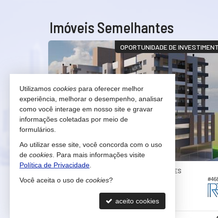
Imóveis Semelhantes
RTUNIDADE!
OPORTUNIDADE DE INVESTIMEN
Utilizamos
cookies
para oferecer melhor
experiência, melhorar o desempenho, analisar
como você interage em nosso site e gravar
informações coletadas por meio de
formulários.
Ao utilizar esse site, você concorda com o uso
de
cookies
. Para mais informações visite
Política de Privacidade
.
BALNEÁRIO CAMBORIÚ -
PRAIA DOS AMORES
#1.180
Você aceita o uso de
cookies
?
#46
l
Apartamento no Edifício Portal da Brava
2
2
1
108,
64,
aceito cookies
00
00