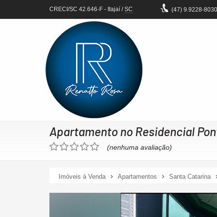
CRECI/SC 42.646-F
- Itajaí /
SC
(47)
9.9228-803
Apartamento no Residencial Pon
(nenhuma avaliação)
Imóveis à Venda
Apartamentos
Santa Catarina