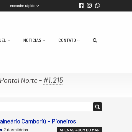
encontre rápido
UEL
NOTÍCIAS
CONTATO
-
#1.215
 Pontal Norte
alneário Camboriú
-
Pioneiros
2 dormitórios
APENAS 400M DO MAR