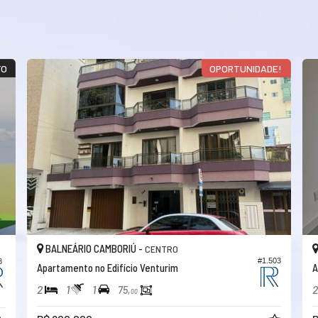
TO
OPORTUNIDADE!
BALNEÁRIO CAMBORIÚ -
CENTRO
#1.503
8
Apartamento no Edifício Venturim
A
2
1
1
2
75,
00