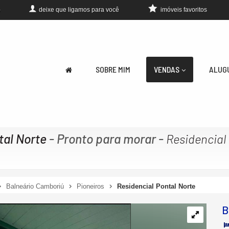
deixe que
ligamos para você
imóveis favoritos
0
SOBRE MIM
VENDAS
ALUG
tal Norte
- Pronto para morar
-
Residencial
Balneário Camboriú
Pioneiros
Residencial Pontal Norte
B