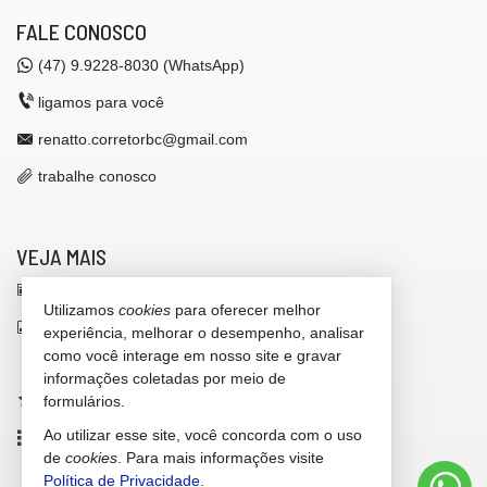
FALE CONOSCO
(47)
9.9228-8030 (WhatsApp)
ligamos para você
renatto.corretorbc@gmail.com
trabalhe conosco
VEJA MAIS
receba nosso newsletter
Utilizamos
cookies
para oferecer melhor
indicadores financeiros
experiência, melhorar o desempenho, analisar
como você interage em nosso site e gravar
cadastre seu imóvel
informações coletadas por meio de
imóveis favoritos
formulários.
Ao utilizar esse site, você concorda com o uso
mapa de imóveis
de
cookies
. Para mais informações visite
Política de Privacidade
.