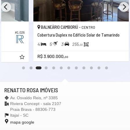
Piscina Infantil
Bicicletário
Câmeras de Segurança
Elevador
Espaço Zen
BALNEÁRIO CAMBORIÚ -
CENTRO
Entrada para Banhistas
#1.165
6
Cobertura Duplex no Edifício Solar de Tamarindo
Hall Decorado e Mobiliado
4
5
3
255,
00
R$ 3.900.000,
00
RENATTO ROSA IMÓVEIS
Av. Osvaldo Reis, nº 3385
Riviera Concept - sala 2107
Praia Brava - 88306-773
Itajaí -
SC
mapa google