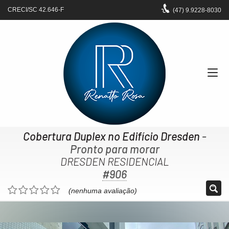
CRECI/SC 42.646-F
(47)
9.9228-8030
Cobertura Duplex no Edifício Dresden
-
Pronto para morar
DRESDEN RESIDENCIAL
#906
(nenhuma avaliação)