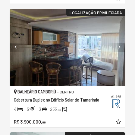
LOCALIZAÇÃO PRIVILEGIADA
BALNEÁRIO CAMBORIÚ -
CENTRO
#1.165
Cobertura Duplex no Edifício Solar de Tamarindo
4
5
3
255,
00
R$ 3.900.000,
00