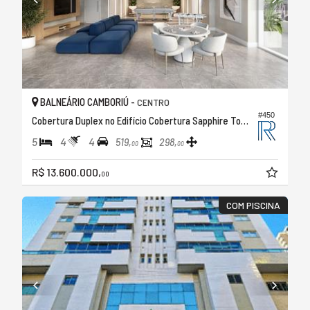
BALNEÁRIO CAMBORIÚ -
CENTRO
#450
Cobertura Duplex no Edifício Cobertura Sapphire Tower
5
4
4
519,
298,
00
00
R$ 13.600.000,
00
COM PISCINA