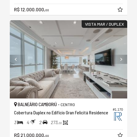
R$ 12.000.000,
00
VISTA MAR / DUPLEX
BALNEÁRIO CAMBORIÚ -
CENTRO
#1.170
Cobertura Duplex no Edifício Gran Felicitá Residence
3
4
2
273,
00
R$ 21.000.000,
00