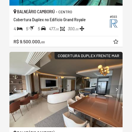
BALNEÁRIO CAMBORIÚ -
CENTRO
#593
Cobertura Duplex no Edifício Grand Royale
4
5
5
477,
300,
00
00
R$ 9.500.000,
00
COBERTURA DUPLEX FRENTE MAR