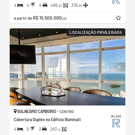
4
4
4
488,
378,
94
60
R$ 15.500.000,
a partir de
00
LOCALIZAÇÃO PRIVILEGIADA
BALNEÁRIO CAMBORIÚ -
CENTRO
#1.642
Cobertura Duplex no Edifício Illuminati
4
5
3
267,
00