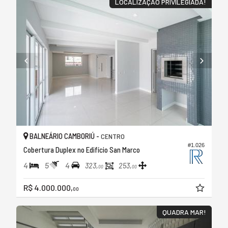
LOCALIZAÇÃO PRIVILEGIADA!
BALNEÁRIO CAMBORIÚ -
CENTRO
#1.026
Cobertura Duplex no Edifício San Marco
4
5
4
323,
253,
00
00
R$ 4.000.000,
00
QUADRA MAR!