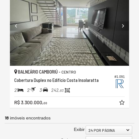
BALNEÁRIO CAMBORIÚ -
CENTRO
#1.091
Cobertura Duplex no Edifício Costa Insolaratta
2
2
3
242,
83
R$ 3.300.000,
00
18
imóveis encontrados
Exibir
24 POR PÁGINA