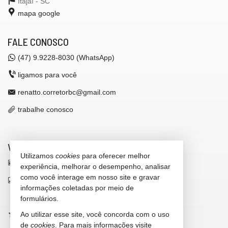
Itajaí -
SC
mapa google
FALE CONOSCO
(47)
9.9228-8030 (WhatsApp)
ligamos para você
renatto.corretorbc@gmail.com
trabalhe conosco
VEJA MAIS
Utilizamos
cookies
para oferecer melhor
receba nosso newsletter
experiência, melhorar o desempenho, analisar
como você interage em nosso site e gravar
indicadores financeiros
informações coletadas por meio de
cadastre seu imóvel
formulários.
Ao utilizar esse site, você concorda com o uso
imóveis favoritos
de
cookies
. Para mais informações visite