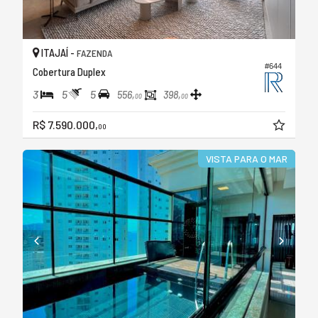
ITAJAÍ -
FAZENDA
#644
Cobertura Duplex
3
5
5
556,
398,
00
00
R$ 7.590.000,
00
VISTA PARA O MAR