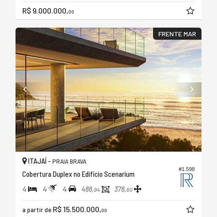
R$ 9.000.000,
00
FRENTE MAR
ITAJAÍ -
PRAIA BRAVA
#1.598
Cobertura Duplex no Edifício Scenarium
4
4
4
488,
378,
94
60
R$ 15.500.000,
a partir de
00