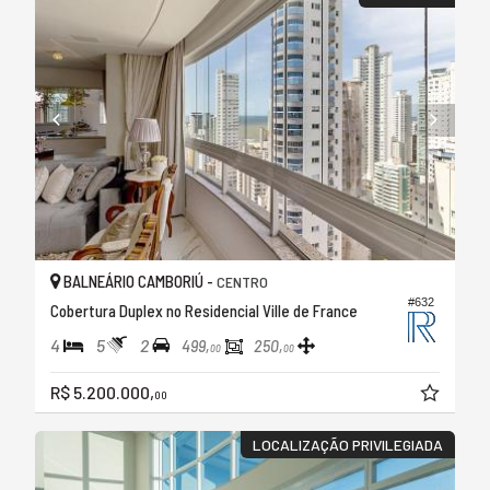
BALNEÁRIO CAMBORIÚ -
CENTRO
#632
Cobertura Duplex no Residencial Ville de France
4
5
2
499,
250,
00
00
R$ 5.200.000,
00
LOCALIZAÇÃO PRIVILEGIADA