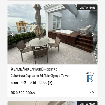
VISTA MAR
BALNEÁRIO CAMBORIÚ -
CENTRO
#1.517
Cobertura Duplex no Edifício Olympo Tower
4
5
2
326,
00
R$ 9.500.000,
00
VISTA MAR