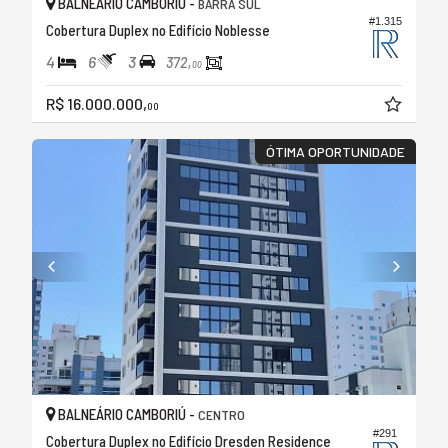
BALNEÁRIO CAMBORIÚ -
BARRA SUL
#1.315
Cobertura Duplex no Edifício Noblesse
4
6
3
372,
00
R$ 16.000.000,
00
ÓTIMA OPORTUNIDADE
BALNEÁRIO CAMBORIÚ -
CENTRO
#291
Cobertura Duplex no Edifício Dresden Residence