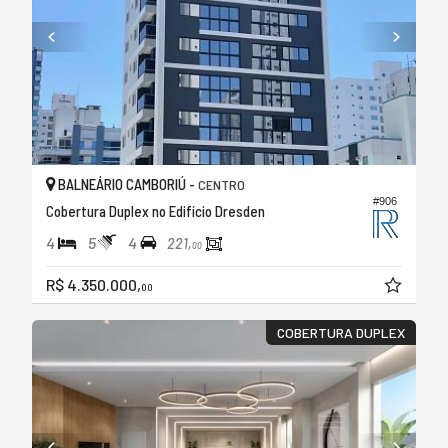
BALNEÁRIO CAMBORIÚ -
CENTRO
#906
Cobertura Duplex no Edifício Dresden
4
5
4
221,
00
R$ 4.350.000,
00
COBERTURA DUPLEX