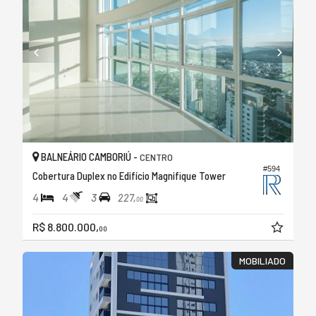
BALNEÁRIO CAMBORIÚ -
CENTRO
#594
Cobertura Duplex no Edifício Magnifique Tower
4
4
3
227,
00
R$ 8.800.000,
00
MOBILIADO