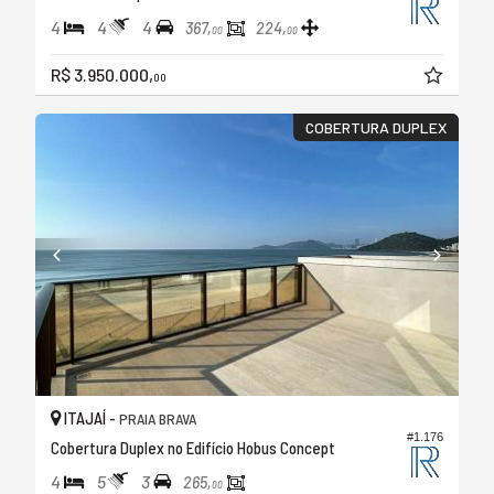
4
4
4
367,
224,
00
00
R$ 3.950.000,
00
COBERTURA DUPLEX
ITAJAÍ -
PRAIA BRAVA
#1.176
Cobertura Duplex no Edifício Hobus Concept
4
5
3
265,
00