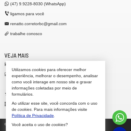
(47)
9.9228-8030 (WhatsApp)
ligamos para você
renatto.corretorbc@gmail.com
trabalhe conosco
VEJA MAIS
receba nosso newsletter
Utilizamos
cookies
para oferecer melhor
indicadores financeiros
experiência, melhorar o desempenho, analisar
como você interage em nosso site e gravar
cadastre seu imóvel
informações coletadas por meio de
imóveis favoritos
formulários.
Ao utilizar esse site, você concorda com o uso
mapa de imóveis
de
cookies
. Para mais informações visite
Política de Privacidade
.
©
2026
CRECI/SC 42.646-F
Política de Privacidade
Você aceita o uso de
cookies
?