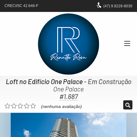
CRECI/SC 42.646-F
(47)
9.9228-8030
Loft no Edifício One Palace
- Em Construção
One Palace
#1.687
(nenhuma avaliação)