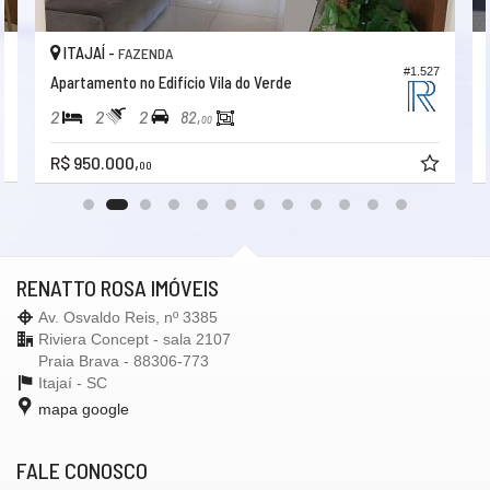
ITAJAÍ -
FAZENDA
8
#1.527
Apartamento no Edifício Vila do Verde
2
2
2
82,
00
R$ 950.000,
00
RENATTO ROSA IMÓVEIS
Av. Osvaldo Reis, nº 3385
Riviera Concept - sala 2107
Praia Brava - 88306-773
Itajaí -
SC
mapa google
FALE CONOSCO