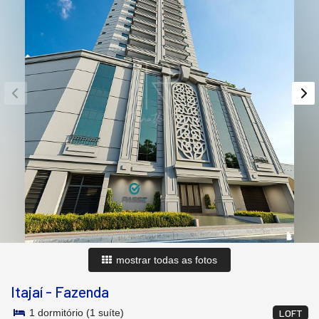
mostrar todas as fotos
Itajaí
-
Fazenda
1 dormitório (1 suíte)
LOFT