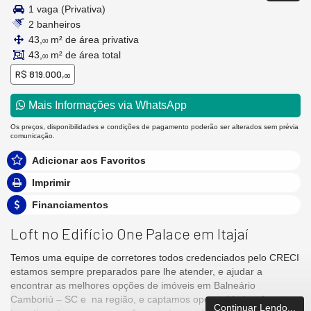
1 vaga (Privativa)
2 banheiros
43,
m² de área privativa
00
43,
m² de área total
00
R$ 819.000,
00
Mais Informações via WhatsApp
Os preços, disponibilidades e condições de pagamento poderão ser alterados sem prévia
comunicação.
Adicionar aos Favoritos
Imprimir
Financiamentos
Loft no Edifício One Palace em Itajaí
Temos uma equipe de corretores todos credenciados pelo CRECI
estamos sempre preparados pare lhe atender, e ajudar a
encontrar as melhores opções de imóveis em Balneário
Camboriú – SC e na região, e captamos oportunidades de
Continuar Lendo...