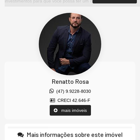
investimentos para que você possa ter um ótimo investimento
com a maior segurança que existe.
Imóvel disponível para visitação.
Agende uma visita agora mesmo e venha conhecer este lindo
imóvel.
Os valores estão sujeitos a alteração sem aviso prévio.
Características do Imóvel
Sala
Cozinha
Lavabo
Renatto Rosa
Piso Laminado
Piso Porcelanato
(47) 9.9228-8030
Acabamento em Gesso
CRECI 42.646-F
Características do Empreendimento
Gerador
mais imóveis
Salão de Festas
Piscina
Espaço Fitness
Portaria 24h
Mais informações sobre este imóvel
Playground