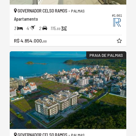
GOVERNADOR CELSO RAMOS -
PALMAS
#1.661
Apartamento
3
4
2
115,
69
R$ 4.854.000,
00
PRAIA DE PALMAS
GOVERNADOR CELSO RAMOS -
PALMAS