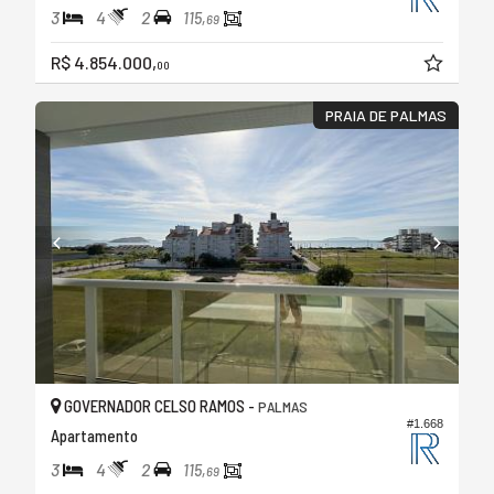
3
4
2
115,
69
R$ 4.854.000,
00
PRAIA DE PALMAS
GOVERNADOR CELSO RAMOS -
PALMAS
#1.668
Apartamento
3
4
2
115,
69