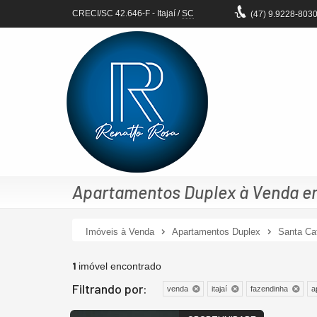
CRECI/SC 42.646-F
- Itajaí /
SC
(47)
9.9228-803
Apartamentos Duplex à Venda em 
Imóveis à Venda
Apartamentos Duplex
Santa Ca
1
imóvel encontrado
Filtrando por:
venda
itajaí
fazendinha
a