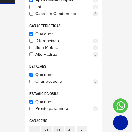
Apartamento Duplex
1
Loft
1
Casa em Condomínio
2
CARACTERÍSTICAS
Qualquer
Diferenciado
1
Sem Mobília
1
Alto Padrão
1
DETALHES
Qualquer
Churrasqueira
1
ESTÁGIO DA OBRA
Qualquer
Pronto para morar
1
GARAGENS
1+
2+
3+
4+
5+