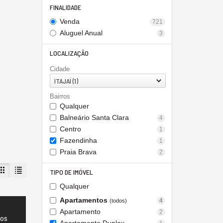
FINALIDADE
Venda
721
Aluguel Anual
3
LOCALIZAÇÃO
Cidade
ITAJAÍ (1)
Bairros
Qualquer
Balneário Santa Clara
4
Centro
1
Fazendinha
1
Praia Brava
2
TIPO DE IMÓVEL
Qualquer
Apartamentos
4
(todos)
Apartamento
2
dos