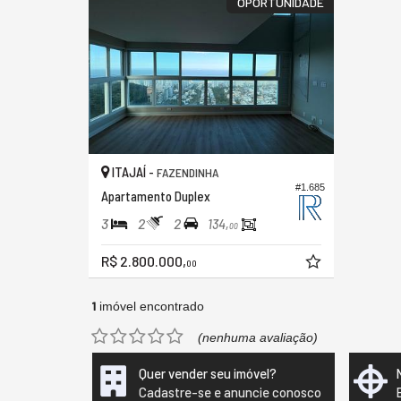
OPORTUNIDADE
ITAJAÍ -
FAZENDINHA
#1.685
Apartamento Duplex
3
2
2
134,
00
R$ 2.800.000,
00
1
imóvel encontrado
(nenhuma avaliação)
Quer vender seu imóvel?
Cadastre-se e anuncie conosco