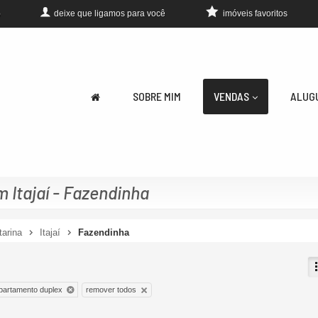
deixe que
ligamos para você
imóveis favoritos
0
SOBRE MIM
VENDAS
ALUG
Itajaí - Fazendinha
tarina
Itajaí
Fazendinha
remover todos
partamento duplex