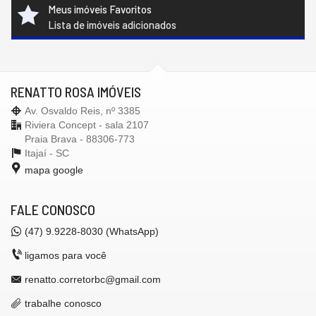
Meus imóveis Favoritos
Lista de imóveis adicionados
RENATTO ROSA IMÓVEIS
Av. Osvaldo Reis, nº 3385
Riviera Concept - sala 2107
Praia Brava - 88306-773
Itajaí -
SC
mapa google
FALE CONOSCO
(47)
9.9228-8030 (WhatsApp)
ligamos para você
renatto.corretorbc@gmail.com
trabalhe conosco