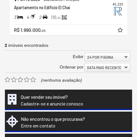
#1.233
Apartamento no Edifício El Chai
3
4
2
110,
00
R$ 1.990.000,
00
2
imóveis encontrados
Exibir
24 POR PÁGINA
Ordenar por
DATA MAIS RECENTE
(nenhuma avaliação)
Quer vender seu imóvel?
Cadastre-se e anuncie conosco
Não encontrou o que procurava?
Entre em contato