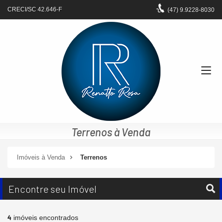
CRECI/SC 42.646-F
(47)
9.9228-8030
Terrenos à Venda
Imóveis à Venda
Terrenos
Encontre seu Imóvel
4
imóveis encontrados