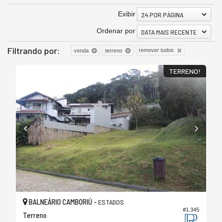
Exibir
24 POR PÁGINA
Ordenar por
DATA MAIS RECENTE
Filtrando por:
remover todos
venda
terreno
TERRENO!
BALNEÁRIO CAMBORIÚ -
ESTADOS
#1.345
Terreno