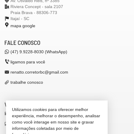
Av. Osvaldo Reis, nº 3385
Riviera Concept - sala 2107
Praia Brava - 88306-773
Itajaí -
SC
mapa google
FALE CONOSCO
(47)
9.9228-8030 (WhatsApp)
ligamos para você
renatto.corretorbc@gmail.com
trabalhe conosco
VEJA MAIS
Utilizamos
cookies
para oferecer melhor
receba nosso newsletter
experiência, melhorar o desempenho, analisar
como você interage em nosso site e gravar
indicadores financeiros
informações coletadas por meio de