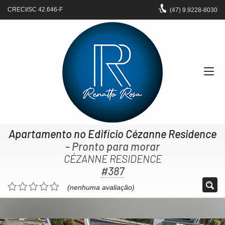
CRECI/SC 42.646-F
(47)
9.9228-8030
Apartamento no Edifício Cézanne Residence
- Pronto para morar
CÉZANNE RESIDENCE
#387
(nenhuma avaliação)