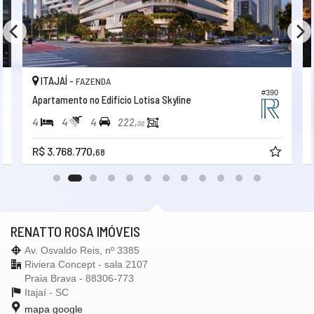
Fechadura Eletrônica
Vista Panorâmica
Área de Serviço
Copa/Cozinha
Dependência de Empregada
Living
Sacada / Varanda
ITAJAÍ -
FAZENDA
Sala
#390
Apartamento no Edifício Lotisa Skyline
Sala de Estar
Sala de Jantar
4
4
4
222,
00
Cozinha
Cozinha Americana
R$ 3.768.770,
68
Espaço Gourmet
Sacada Integrada
Closet
Lavabo
Entrada de Serviço
Banheiro de Serviço
RENATTO ROSA IMÓVEIS
Banheiro Social
Sala de TV
Av. Osvaldo Reis, nº 3385
Suíte Master
Riviera Concept - sala 2107
Características do Empreendimento
Praia Brava - 88306-773
Sauna
Itajaí -
SC
Bar
mapa google
Gerador