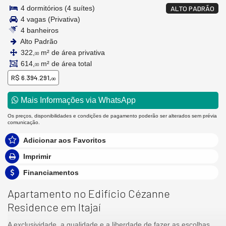
4 dormitórios (4 suítes)
ALTO PADRÃO
4 vagas (Privativa)
4 banheiros
Alto Padrão
322,
m² de área privativa
00
614,
m² de área total
00
R$ 6.394.291,
00
Mais Informações via WhatsApp
Os preços, disponibilidades e condições de pagamento poderão ser alterados sem prévia
comunicação.
Adicionar aos Favoritos
Imprimir
Financiamentos
Apartamento no Edifício Cézanne
Residence em Itajaí
A exclusividade, a qualidade e a liberdade de fazer as escolhas