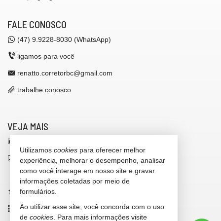
Sala de Jogos
Salão de Festas
FALE CONOSCO
Piscina
Spa
(47)
9.9228-8030 (WhatsApp)
Espaço Gourmet
Espaço Fitness
ligamos para você
Portaria 24h
Medidores Individuais
renatto.corretorbc@gmail.com
Captação de Água
Portão Eletrônico
trabalhe conosco
Playground
Brinquedoteca
Automação Predial
Piscina Infantil
VEJA MAIS
Bicicletário
receba nosso newsletter
Câmeras de Segurança
Utilizamos
cookies
para oferecer melhor
Gás Central
indicadores financeiros
Elevador
experiência, melhorar o desempenho, analisar
Depósito
como você interage em nosso site e gravar
cadastre seu imóvel
Deck Molhado
informações coletadas por meio de
Solarium
formulários.
imóveis favoritos
Espaço Zen
Entrada para Banhistas
Ao utilizar esse site, você concorda com o uso
mapa de imóveis
Box de Praia
de
cookies
. Para mais informações visite