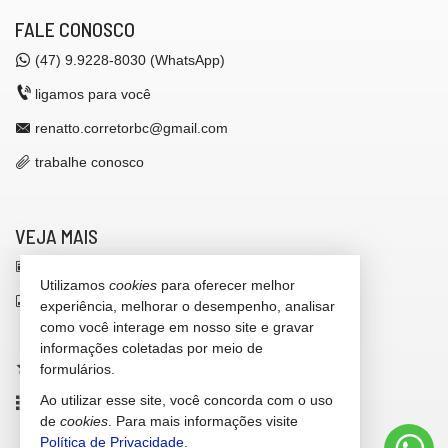
FALE CONOSCO
(47)
9.9228-8030 (WhatsApp)
ligamos para você
renatto.corretorbc@gmail.com
trabalhe conosco
VEJA MAIS
receba nosso newsletter
Utilizamos
cookies
para oferecer melhor
indicadores financeiros
experiência, melhorar o desempenho, analisar
como você interage em nosso site e gravar
cadastre seu imóvel
informações coletadas por meio de
imóveis favoritos
formulários.
Ao utilizar esse site, você concorda com o uso
mapa de imóveis
de
cookies
. Para mais informações visite
Política de Privacidade
.