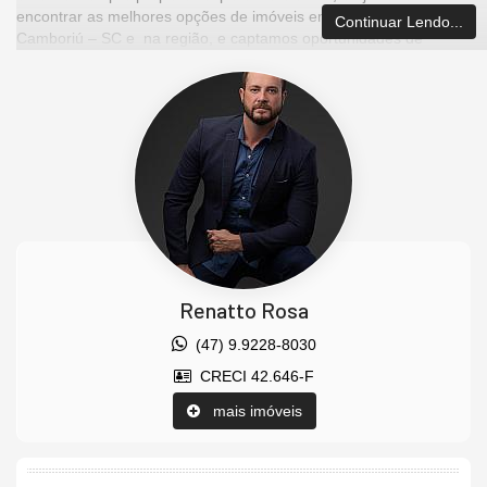
encontrar as melhores opções de imóveis em Balneário
Continuar Lendo...
Camboriú – SC e na região, e captamos oportunidades de
investimentos para que você possa ter um ótimo investimento
com a maior segurança que existe.
Imóvel disponível para visitação.
Agende uma visita agora mesmo e venha conhecer este lindo
imóvel.
Os valores estão sujeitos a alteração sem aviso prévio.
Características do Imóvel
Ar Condicionado
Churrasqueira
Renatto Rosa
Piso Cerâmico
Piso Porcelanato
(47) 9.9228-8030
Decorado
CRECI 42.646-F
Acabamento em Gesso
Móveis Planejados
mais imóveis
Vista Panorâmica
Living
Sala de Estar
Sala de Jantar