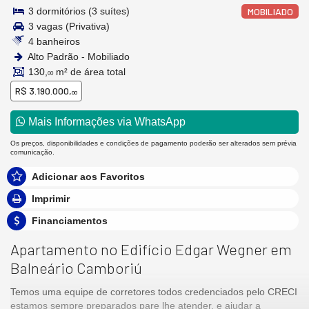
3 dormitórios (3 suítes)
MOBILIADO
3 vagas (Privativa)
4 banheiros
Alto Padrão - Mobiliado
130,
m² de área total
00
R$ 3.190.000,
00
Mais Informações via WhatsApp
Os preços, disponibilidades e condições de pagamento poderão ser alterados sem prévia
comunicação.
Adicionar aos Favoritos
Imprimir
Financiamentos
Apartamento no Edifício Edgar Wegner em
Balneário Camboriú
Temos uma equipe de corretores todos credenciados pelo CRECI
estamos sempre preparados pare lhe atender, e ajudar a