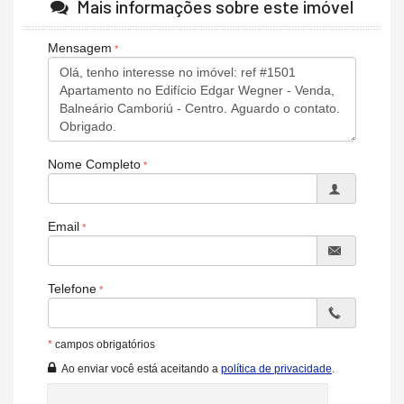
Mais informações sobre este imóvel
Cozinha
Espaço Gourmet
Lavabo
Mensagem
Entrada de Serviço
Banheiro de Serviço
Banheiro Social
Sala de TV
Características do Empreendimento
Sala de Jogos
Nome Completo
Salão de Festas
Piscina
Espaço Gourmet
Portaria 24h
Email
Portão Eletrônico
Brinquedoteca
Bicicletário
Câmeras de Segurança
Telefone
Elevador
Entrada para Banhistas
Box de Praia
*
campos obrigatórios
Ao enviar você está aceitando a
política de privacidade
.