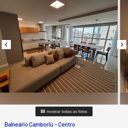
mostrar todas as fotos
Balneário Camboriú
-
Centro