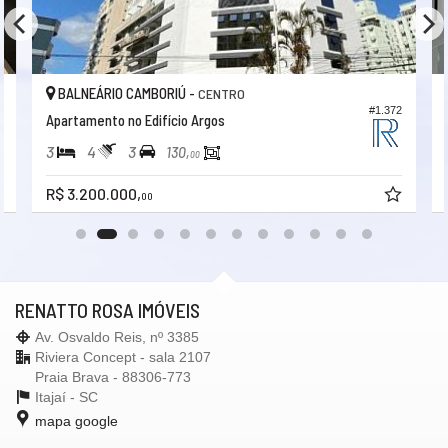
BALNEÁRIO CAMBORIÚ -
CENTRO
2
#1.372
Apartamento no Edifício Argos
3
4
3
130,
00
R$ 3.200.000,
00
RENATTO ROSA IMÓVEIS
Av. Osvaldo Reis, nº 3385
Riviera Concept - sala 2107
Praia Brava - 88306-773
Itajaí -
SC
mapa google