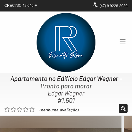
CRECI/SC 42.646-F
(47)
9.9228-8030
Apartamento no Edifício Edgar Wegner
-
Pronto para morar
Edgar Wegner
#1.501
(nenhuma avaliação)