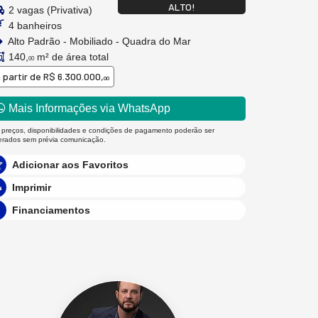
ALTO!
2 vagas (Privativa)
4 banheiros
Alto Padrão - Mobiliado - Quadra do Mar
140,
m² de área total
00
 partir de
R$ 6.300.000,
00
Mais Informações via WhatsApp
 preços, disponibilidades e condições de pagamento poderão ser
terados sem prévia comunicação.
Adicionar aos Favoritos
Imprimir
Financiamentos