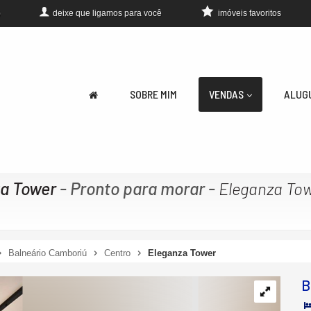
deixe que
ligamos para você
imóveis favoritos
0
SOBRE MIM
VENDAS
ALUG
za Tower
- Pronto para morar
-
Eleganza To
Balneário Camboriú
Centro
Eleganza Tower
B