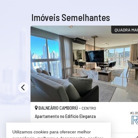
Imóveis Semelhantes
NDAR ALTO!
QUADRA MA
BALNEÁRIO CAMBORIÚ -
CENTRO
#1.358
#1.0
Apartamento no Edifício Eleganza
4
4
2
140,
00
Utilizamos
cookies
para oferecer melhor