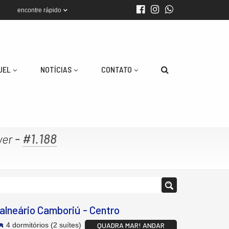
encontre rápido
UEL
NOTÍCIAS
CONTATO
-
#1.188
wer
alneário Camboriú
-
Centro
4 dormitórios (2 suítes)
QUADRA MAR! ANDAR