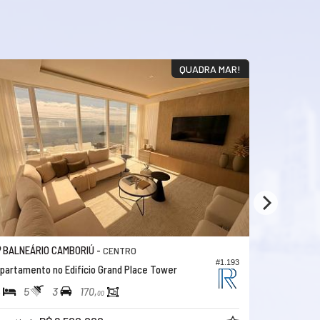
QUADRA MAR!
BALNEÁRIO CAMBORIÚ -
BALNEÁRI
CENTRO
#1.193
partamento no Edifício Grand Place Tower
Apartamento
4
5
3
4
5
170,
00