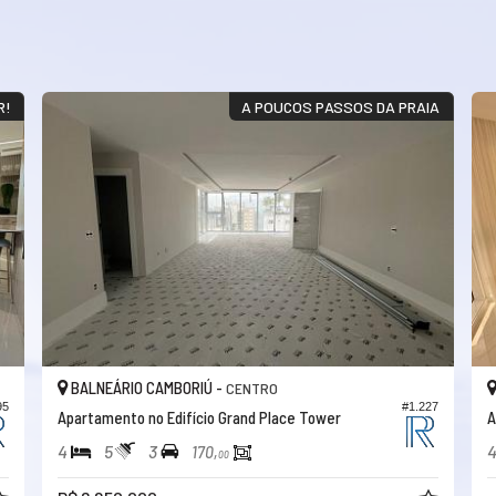
R!
A POUCOS PASSOS DA PRAIA
BALNEÁRIO CAMBORIÚ -
CENTRO
95
#1.227
Apartamento no Edifício Grand Place Tower
A
4
5
3
170,
00