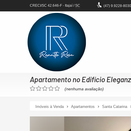
CRECI/SC 42.646-F
- Itajaí /
SC
(47)
9.9228-803
Apartamento no Edifício Elegan
(nenhuma avaliação)
Imóveis à Venda
Apartamentos
Santa Catarina