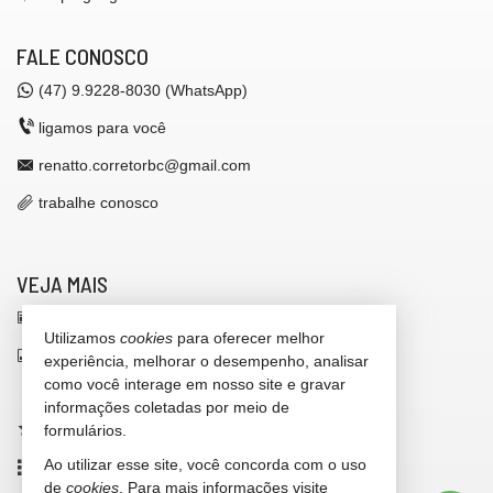
FALE CONOSCO
(47)
9.9228-8030 (WhatsApp)
ligamos para você
renatto.corretorbc@gmail.com
trabalhe conosco
VEJA MAIS
receba nosso newsletter
Utilizamos
cookies
para oferecer melhor
indicadores financeiros
experiência, melhorar o desempenho, analisar
como você interage em nosso site e gravar
cadastre seu imóvel
informações coletadas por meio de
imóveis favoritos
formulários.
Ao utilizar esse site, você concorda com o uso
mapa de imóveis
de
cookies
. Para mais informações visite