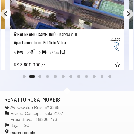
Características do Empreendimento
Bar
Sala de Jogos
Salão de Festas
Cinema
Piscina
Quadra Esportiva
BALNEÁRIO CAMBORIÚ -
BARRA SUL
Espaço Gourmet
3
#1.205
Apartamento no Edifício Vitra
Espaço Fitness
Medidores Individuais
4
5
3
171,
00
Portão Eletrônico
Playground
R$ 3.800.000,
00
Brinquedoteca
Piscina Infantil
Bicicletário
Câmeras de Segurança
Elevador
Entrada para Banhistas
RENATTO ROSA IMÓVEIS
Hall Decorado e Mobiliado
Acessibilidade para PNE
Av. Osvaldo Reis, nº 3385
Riviera Concept - sala 2107
Praia Brava - 88306-773
Itajaí -
SC
mapa google