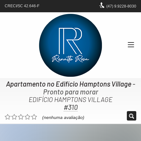
CRECI/SC 42.646-F
(47)
9.9228-8030
Apartamento no Edifício Hamptons Village
-
Pronto para morar
EDIFÍCIO HAMPTONS VILLAGE
#310
(nenhuma avaliação)