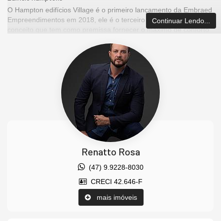
O Hampton edifícios Village é o primeiro lançamento da Embraed
Empreendimentos em 2018, ele é o terceiro do grupo Village
Continuar Lendo...
conceito que tem como premissa fornecer o máximo de conforto
para às famílias que neles o residirem.
APARTAMENTO
04 SUÍTES
03 VAGAS
cozinha
área de serviço
Churrasqueira
sacada
Renatto Rosa
EMPREENDIMENTO
(47) 9.9228-8030
Piscina com Raia Semiolímpica
Quisque com Churrasqueira a Carvão
CRECI 42.646-F
spa
mais imóveis
Sauna Úmida
Sala de Massagem
Espaço Teen com Jogos Eletrônicos