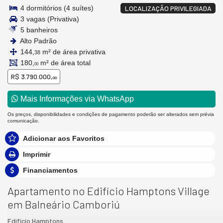
4 dormitórios (4 suítes)
LOCALIZAÇÃO PRIVILEGIADA
3 vagas (Privativa)
5 banheiros
Alto Padrão
144,
m² de área privativa
38
180,
m² de área total
00
R$ 3.790.000,
00
Mais Informações via WhatsApp
Os preços, disponibilidades e condições de pagamento poderão ser alterados sem prévia
comunicação.
Adicionar aos Favoritos
Imprimir
Financiamentos
Apartamento no Edifício Hamptons Village
em Balneário Camboriú
Edifício Hamptons