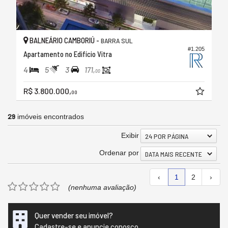
BALNEÁRIO CAMBORIÚ -
BARRA SUL
#1.205
Apartamento no Edifício Vitra
4
5
3
171,
00
R$ 3.800.000,
00
29
imóveis encontrados
Exibir
24 POR PÁGINA
Ordenar por
DATA MAIS RECENTE
‹
1
2
›
(nenhuma avaliação)
Quer vender seu imóvel?
Cadastre-se e anuncie conosco