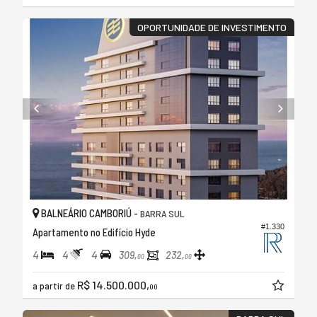
OPORTUNIDADE DE INVESTIMENTO
BALNEÁRIO CAMBORIÚ -
BARRA SUL
#1.330
Apartamento no Edifício Hyde
4
4
4
309,
232,
00
00
R$ 14.500.000,
a partir de
00