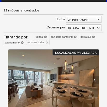
29
imóveis encontrados
Exibir
24 POR PÁGINA
Ordenar por
DATA MAIS RECENTE
Filtrando por:
venda
balneário camboriú
barra sul
remover todos
apartamento
LOCALIZAÇÃO PRIVILEGIADA