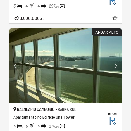
3
4
4
297,
00
R$ 6.800.000,
00
ANDAR ALTO
BALNEÁRIO CAMBORIÚ -
BARRA SUL
#1.581
Apartamento no Edifício One Tower
4
5
4
214,
00