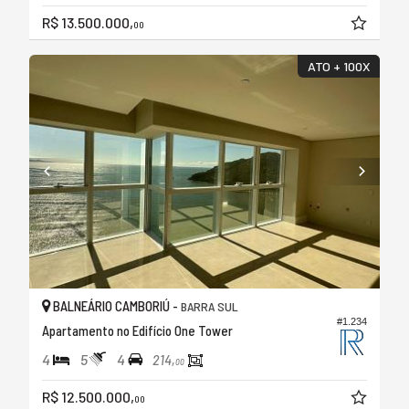
R$ 13.500.000,
00
ATO + 100X
BALNEÁRIO CAMBORIÚ -
BARRA SUL
#1.234
Apartamento no Edifício One Tower
4
5
4
214,
00
R$ 12.500.000,
00