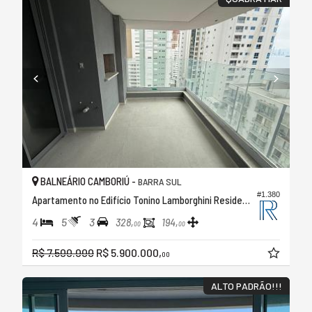
BALNEÁRIO CAMBORIÚ -
BARRA SUL
#1.380
Apartamento no Edifício Tonino Lamborghini Residence
4
5
3
328,
194,
00
00
R$ 7.500.000
R$ 5.900.000,
00
ALTO PADRÃO!!!