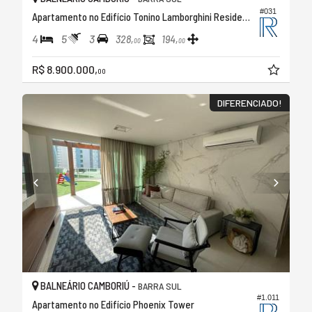
#031
Apartamento no Edifício Tonino Lamborghini Residences
4
5
3
328,
194,
00
00
R$ 8.900.000,
00
DIFERENCIADO!
BALNEÁRIO CAMBORIÚ -
BARRA SUL
#1.011
Apartamento no Edifício Phoenix Tower