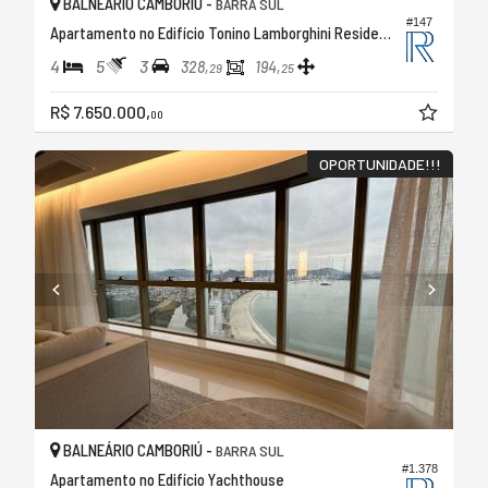
BALNEÁRIO CAMBORIÚ -
BARRA SUL
#147
Apartamento no Edifício Tonino Lamborghini Residences
4
5
3
328,
194,
29
25
R$ 7.650.000,
00
OPORTUNIDADE!!!
BALNEÁRIO CAMBORIÚ -
BARRA SUL
#1.378
Apartamento no Edifício Yachthouse