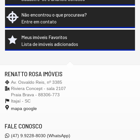
Não encontrou o que procurava?
Entre em contato
Meus imóveis Favoritos
Lista de imóveis adicionados
RENATTO ROSA IMÓVEIS
Av. Osvaldo Reis, nº 3385
Riviera Concept - sala 2107
Praia Brava - 88306-773
Itajaí -
SC
mapa google
FALE CONOSCO
(47)
9.9228-8030 (WhatsApp)