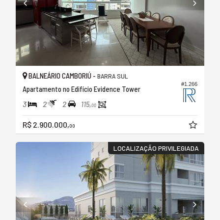
BALNEÁRIO CAMBORIÚ -
BARRA SUL
#1.266
Apartamento no Edifício Evidence Tower
3
2
2
115,
00
R$ 2.900.000,
00
LOCALIZAÇÃO PRIVILEGIADA