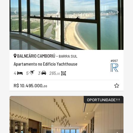
BALNEÁRIO CAMBORIÚ -
BARRA SUL
#997
Apartamento no Edifício Yachthouse
4
5
3
265,
00
R$ 10.495.000,
00
OPORTUNIDADE!!!