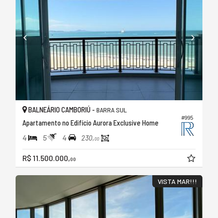
BALNEÁRIO CAMBORIÚ -
BARRA SUL
#995
Apartamento no Edifício Aurora Exclusive Home
4
5
4
230,
00
R$ 11.500.000,
00
VISTA MAR!!!