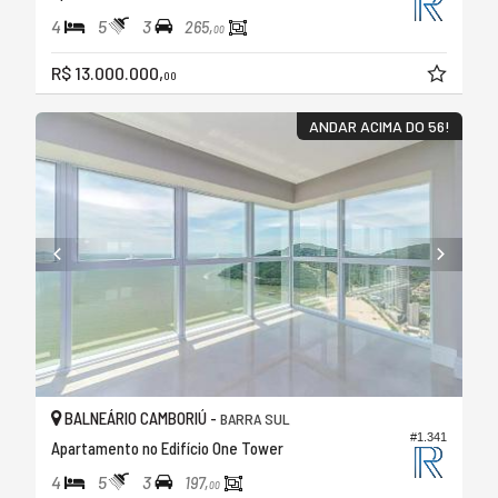
4
5
3
265,
00
R$ 13.000.000,
00
ANDAR ACIMA DO 56!
BALNEÁRIO CAMBORIÚ -
BARRA SUL
#1.341
Apartamento no Edifício One Tower
4
5
3
197,
00