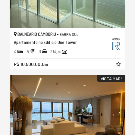
BALNEÁRIO CAMBORIÚ -
BARRA SUL
#999
Apartamento no Edifício One Tower
4
5
3
214,
00
R$ 10.500.000,
00
VISTA MAR!