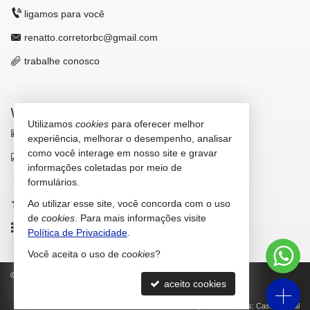
ligamos para você
renatto.corretorbc@gmail.com
trabalhe conosco
VEJA MAIS
Utilizamos
cookies
para oferecer melhor
receba nosso newsletter
experiência, melhorar o desempenho, analisar
como você interage em nosso site e gravar
indicadores financeiros
informações coletadas por meio de
cadastre seu imóvel
formulários.
Ao utilizar esse site, você concorda com o uso
imóveis favoritos
de
cookies
. Para mais informações visite
mapa de imóveis
Política de Privacidade
.
Você aceita o uso de
cookies
?
©
2026
CRECI/SC 42.646-F
Política de Privacidade
aceito cookies
Site para imobiliárias
: Castel Digital