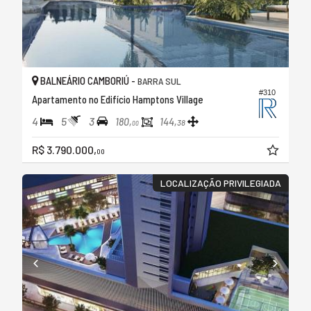
BALNEÁRIO CAMBORIÚ -
BARRA SUL
#310
Apartamento no Edifício Hamptons Village
4
5
3
180,
144,
38
00
R$ 3.790.000,
00
LOCALIZAÇÃO PRIVILEGIADA