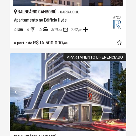
BALNEÁRIO CAMBORIÚ -
BARRA SUL
#728
Apartamento no Edifício Hyde
4
4
4
309,
232,
00
00
R$ 14.500.000,
a partir de
00
APARTAMENTO DIFERENCIADO