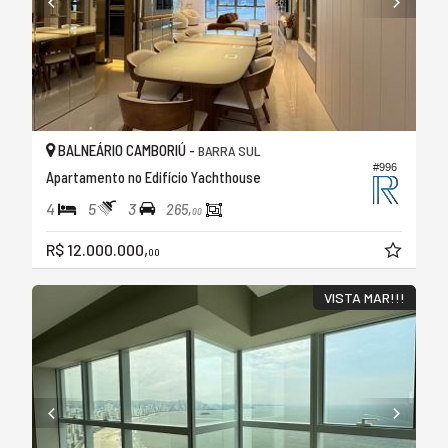
BALNEÁRIO CAMBORIÚ -
BARRA SUL
#996
Apartamento no Edifício Yachthouse
4
5
3
265,
00
R$ 12.000.000,
00
VISTA MAR!!!