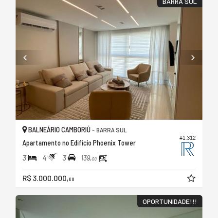
BARRA SUL
BALNEÁRIO CAMBORIÚ -
BARRA SUL
#1.312
Apartamento no Edifício Phoenix Tower
3
4
3
139,
00
R$ 3.000.000,
00
OPORTUNIDADE!!!