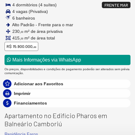
4 dormitórios (4 suítes)
FRENTE MAR
4 vagas (Privativa)
6 banheiros
Alto Padrão - Frente para o mar
230,
m² de área privativa
00
415,
m² de área total
00
R$ 15.900.000,
00
Mais Informações via WhatsApp
Os preços, disponibilidades e condições de pagamento poderão ser alterados sem prévia
comunicação.
Adicionar aos Favoritos
Imprimir
Financiamentos
Apartamento no Edifício Pharos em
Balneário Camboriú
Residência Faros