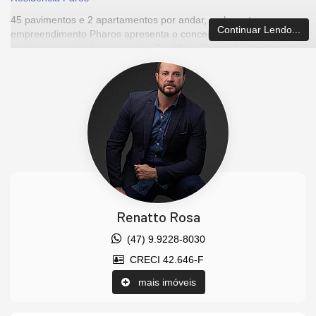
45 pavimentos e 2 apartamentos por andar, o elegante
Continuar Lendo...
empreendimento Pharos apresenta o conceito de
contemporaneidade e requinte. O edifício Pharos é inspirado no
estilo de vida à beira-mar, com design moderno e único. Morar à
beira-mar no Pharos é sinônimo de bem-estar. A localização
privilegiada na Barra Sul permite o contato direto com a natureza,
devido à vista panorâmica para o mar da sala de estar e suítes.
O apartamento conta com 230m² de área privativa, com quatro
suítes, sendo duas delas com mais de 25m² com vista para o
mar.
O estilo do Pharos é inspirado na dinâmica de Balneário
Camboriú, integrando inovação e relevância, com sua fachada
concebida em uma estética refinada, revestida de vidro, alumínio
e pastilhas. Outro destaque importante é a existência de mais de
Renatto Rosa
10 opções de lazer, visto que sua estrutura conta com dois
pavimentos exclusivos para esse fim, além de incluir uma piscina
(47) 9.9228-8030
semiolímpica, com quase 25m e borda infinita, localizada em um
CRECI 42.646-F
pavimento alto. A sacada do apartamento conta com
churrasqueira a carvão, para momentos únicos com vista para a
mais imóveis
orla.