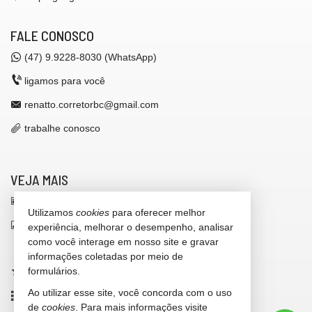
Entrada de Serviço
Banheiro de Serviço
Sala de TV
FALE CONOSCO
Sala de Estar Íntimo
Churrasqueira
(47)
9.9228-8030 (WhatsApp)
Piso Porcelanato
ligamos para você
Características do Empreendimento
Sauna
renatto.corretorbc@gmail.com
Bar
Sala de Jogos
trabalhe conosco
Salão de Festas
Cinema
Piscina
Quadra Esportiva
VEJA MAIS
Spa
receba nosso newsletter
Espaço Gourmet
Utilizamos
cookies
para oferecer melhor
Espaço Fitness
indicadores financeiros
Portaria 24h
experiência, melhorar o desempenho, analisar
Portão Eletrônico
como você interage em nosso site e gravar
cadastre seu imóvel
Brinquedoteca
informações coletadas por meio de
Quiosque Externo
formulários.
imóveis favoritos
Piscina Infantil
Bicicletário
Ao utilizar esse site, você concorda com o uso
mapa de imóveis
Câmeras de Segurança
de
cookies
. Para mais informações visite