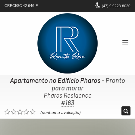
CRECI/SC 42.646-F
(47)
9.9228-8030
Apartamento no Edifício Pharos
- Pronto
para morar
Pharos Residence
#163
(nenhuma avaliação)