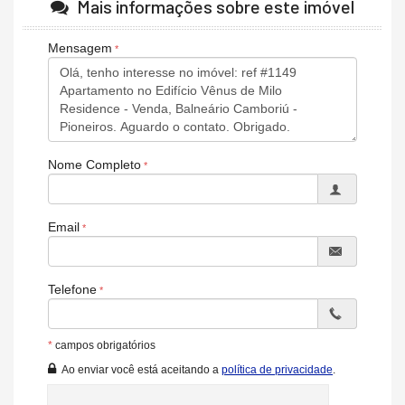
Mais informações sobre este imóvel
Agende uma visita hoje!
Valores sujeitos a alterações sem aviso prévio.
Mensagem
Características do Imóvel
Área de Serviço
Living
Sala de Estar
Sala de Jantar
Nome Completo
Cozinha
Espaço Gourmet
Lavabo
Banheiro Social
Email
Suíte Master
Infra para Ar Split
Acabamento em Gesso
Características do Empreendimento
Telefone
Sala de Jogos
Salão de Festas
Piscina
*
campos obrigatórios
Espaço Gourmet
Ao enviar você está aceitando a
política de privacidade
.
Espaço Fitness
Portaria 24h
Medidores Individuais