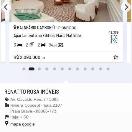
BALNEÁRIO CAMBORIÚ -
PIONEIROS
8
#1.389
Apartamento no Edifício Maria Mathilde
3
2
2
94,
00
R$ 2.090.000,
00
RENATTO ROSA IMÓVEIS
Av. Osvaldo Reis, nº 3385
Riviera Concept - sala 2107
Praia Brava - 88306-773
Itajaí -
SC
mapa google