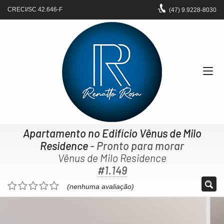
CRECI/SC 42.646-F
(47)
9.9228-8030
Apartamento no Edifício Vênus de Milo
Residence
- Pronto para morar
Vênus de Milo Residence
#1.149
(nenhuma avaliação)