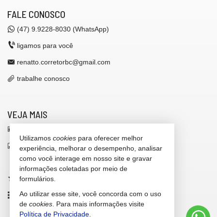
FALE CONOSCO
(47)
9.9228-8030 (WhatsApp)
ligamos para você
renatto.corretorbc@gmail.com
trabalhe conosco
VEJA MAIS
receba nosso newsletter
Utilizamos
cookies
para oferecer melhor
indicadores financeiros
experiência, melhorar o desempenho, analisar
como você interage em nosso site e gravar
cadastre seu imóvel
informações coletadas por meio de
imóveis favoritos
formulários.
Ao utilizar esse site, você concorda com o uso
mapa de imóveis
de
cookies
. Para mais informações visite
Política de Privacidade
.