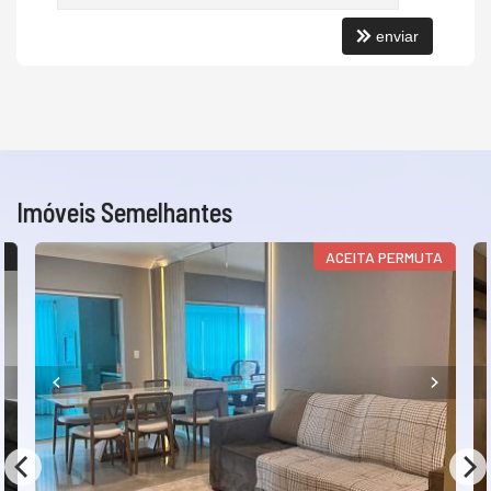
enviar
Imóveis Semelhantes
R
ACEITA PERMUTA