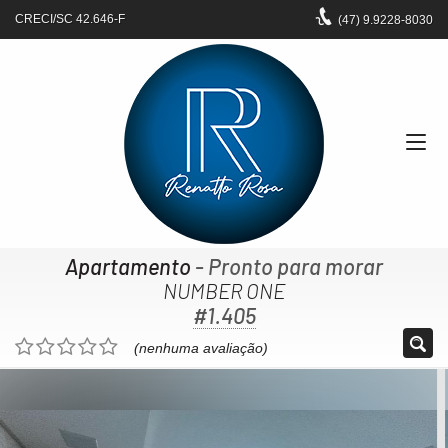
CRECI/SC 42.646-F
(47)
9.9228-8030
Apartamento
- Pronto para morar
NUMBER ONE
#1.405
(nenhuma avaliação)