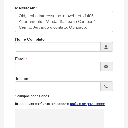
Banheiro Social
Biblioteca
Mensagem
Sala de TV
Suíte Master
Características do Empreendimento
Sauna
Salão de Festas
Nome Completo
Piscina
Spa
Espaço Fitness
Portaria 24h
Email
Portão Eletrônico
Brinquedoteca
Piscina Infantil
Bicicletário
Telefone
Câmeras de Segurança
Elevador
Entrada para Banhistas
*
campos obrigatórios
Hidromassagem
Ao enviar você está aceitando a
política de privacidade
.