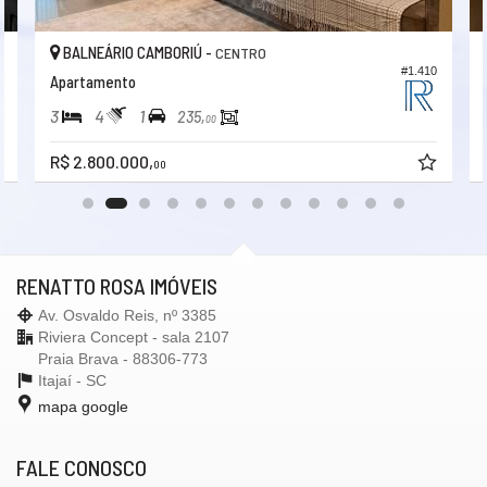
BALNEÁRIO CAMBORIÚ -
CENTRO
3
#1.410
Apartamento
3
4
1
235,
00
R$ 2.800.000,
00
RENATTO ROSA IMÓVEIS
Av. Osvaldo Reis, nº 3385
Riviera Concept - sala 2107
Praia Brava - 88306-773
Itajaí -
SC
mapa google
FALE CONOSCO