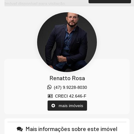
Imóvel disponível para visitação.
Agende uma visita agora mesmo e venha conhecer este lindo
imóvel.
Os valores estão sujeitos a alteração sem aviso prévio.
Características do Imóvel
Ar Condicionado
Piso Porcelanato
Decorado
Acabamento em Gesso
Móveis Planejados
Vista Panorâmica
Renatto Rosa
Área de Serviço
Living
(47) 9.9228-8030
Sala de Estar
CRECI 42.646-F
Sala de Jantar
Terraço
mais imóveis
Cozinha
Espaço Gourmet
Hidromassagem
Lavabo
Mais informações sobre este imóvel
Entrada de Serviço