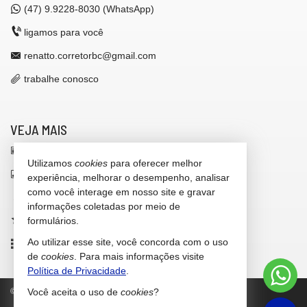
(47)
9.9228-8030 (WhatsApp)
ligamos para você
renatto.corretorbc@gmail.com
trabalhe conosco
VEJA MAIS
receba nosso newsletter
Utilizamos
cookies
para oferecer melhor
indicadores financeiros
experiência, melhorar o desempenho, analisar
como você interage em nosso site e gravar
cadastre seu imóvel
informações coletadas por meio de
imóveis favoritos
formulários.
Ao utilizar esse site, você concorda com o uso
mapa de imóveis
de
cookies
. Para mais informações visite
Política de Privacidade
.
©
2026
CRECI/SC 42.646-F
Política de Privacidade
Você aceita o uso de
cookies
?