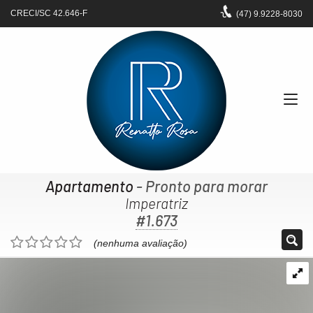
CRECI/SC 42.646-F
(47)
9.9228-8030
Apartamento
- Pronto para morar
Imperatriz
#1.673
(nenhuma avaliação)