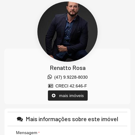
Agende uma visita agora mesmo e venha conhecer este lindo
imóvel.
Os valores estão sujeitos a alteração sem aviso prévio.
Características do Imóvel
Living
Sala de Estar
Cozinha
Piso Cerâmico
Acabamento em Gesso
Renatto Rosa
Características do Empreendimento
Piscina
(47) 9.9228-8030
Espaço Gourmet
Espaço Fitness
CRECI 42.646-F
Piscina Infantil
mais imóveis
Elevador
Acessibilidade para PNE
Mais informações sobre este imóvel
Mensagem