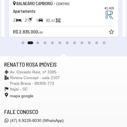
BALNEÁRIO CAMBORIÚ -
CENTRO
#1.405
0
Apartamento
3
2
1
92,
63
R$ 2.835.000,
00
RENATTO ROSA IMÓVEIS
Av. Osvaldo Reis, nº 3385
Riviera Concept - sala 2107
Praia Brava - 88306-773
Itajaí -
SC
mapa google
FALE CONOSCO
(47)
9.9228-8030 (WhatsApp)