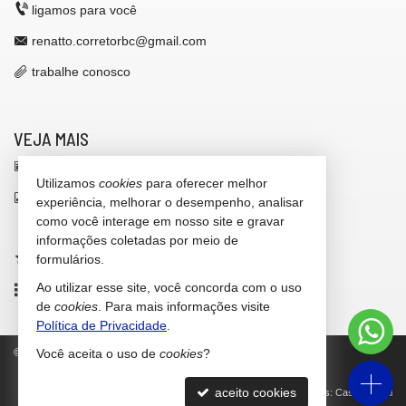
ligamos para você
renatto.corretorbc@gmail.com
trabalhe conosco
VEJA MAIS
receba nosso newsletter
Utilizamos
cookies
para oferecer melhor
indicadores financeiros
experiência, melhorar o desempenho, analisar
como você interage em nosso site e gravar
cadastre seu imóvel
informações coletadas por meio de
imóveis favoritos
formulários.
Ao utilizar esse site, você concorda com o uso
mapa de imóveis
de
cookies
. Para mais informações visite
Política de Privacidade
.
©
2026
CRECI/SC 42.646-F
Política de Privacidade
Você aceita o uso de
cookies
?
aceito cookies
Site para imobiliárias
: Castel Digital