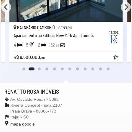
BALNEÁRIO CAMBORIÚ -
CENTRO
5
#1.301
Apartamento no Edifício New York Apartments
4
5
2
182,
00
R$ 8.500.000,
00
RENATTO ROSA IMÓVEIS
Av. Osvaldo Reis, nº 3385
Riviera Concept - sala 2107
Praia Brava - 88306-773
Itajaí -
SC
mapa google