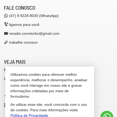
FALE CONOSCO
(47)
9.9228-8030 (WhatsApp)
ligamos para você
renatto.corretorbc@gmail.com
trabalhe conosco
VEJA MAIS
receba nosso newsletter
Utilizamos
cookies
para oferecer melhor
indicadores financeiros
experiência, melhorar o desempenho, analisar
como você interage em nosso site e gravar
cadastre seu imóvel
informações coletadas por meio de
imóveis favoritos
formulários.
Ao utilizar esse site, você concorda com o uso
mapa de imóveis
de
cookies
. Para mais informações visite
Política de Privacidade
.