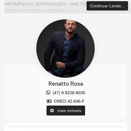
IMPONÊNCIA E SOFISTICAÇÃO – ONE TOWER é um projeto
Continuar Lendo...
grandioso em todos os sentidos.
Um projeto grandioso em todos os sentidos. a torre está entre os
10 edifícios mais altos do brasil e conta com uma ampla área
social, 4 pavimentos de lazer e uma vista fascinante para o mar.
Privilégios de quem aprecia o luxo e é tolerado em todas as
dimensões. Com 38m de frente, na valorizada Barra Sul de
Balneário Camboriú, este empreendimento FG conta com sete
pavimentos, uma ampla área social, estrutura de lazer localizada
nos pavimentos 56º e 57º e uma vista para o mar que pode ser
admirada em 02 de suas 04 suítes.
Características do imóvel
Renatto Rosa
04 Suítes
cozinha
(47) 9.9228-8030
Espaço Churrasqueira
CRECI 42.646-F
vivendo
cinema em casa
mais imóveis
área de serviço
Dependência + BWC
04 vagas de garagem