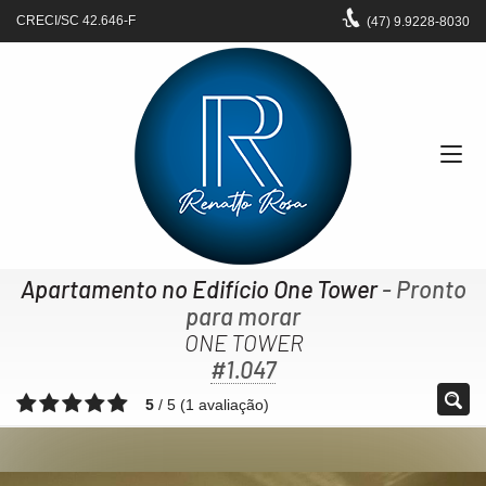
CRECI/SC 42.646-F
(47)
9.9228-8030
Apartamento no Edifício One Tower
- Pronto
para morar
ONE TOWER
#1.047
5
/
5
(
1
avaliação)