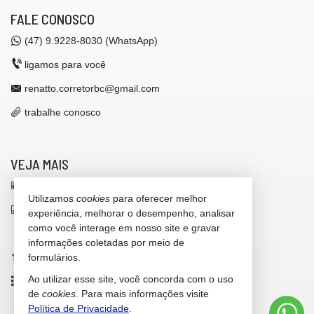
Sauna
FALE CONOSCO
Bar
Sala de Jogos
(47)
9.9228-8030 (WhatsApp)
Salão de Festas
ligamos para você
Cinema
Piscina
renatto.corretorbc@gmail.com
Quadra Esportiva
Spa
trabalhe conosco
Espaço Gourmet
Espaço Fitness
Portaria 24h
Medidores Individuais
VEJA MAIS
Portão Eletrônico
Playground
receba nosso newsletter
Brinquedoteca
Utilizamos
cookies
para oferecer melhor
Piscina Infantil
indicadores financeiros
experiência, melhorar o desempenho, analisar
Bicicletário
como você interage em nosso site e gravar
Câmeras de Segurança
cadastre seu imóvel
Elevador
informações coletadas por meio de
Pet Place
imóveis favoritos
formulários.
Deck Molhado
Ao utilizar esse site, você concorda com o uso
Sala de Reunião
mapa de imóveis
Entrada para Banhistas
de
cookies
. Para mais informações visite
Hall Decorado e Mobiliado
Política de Privacidade
.