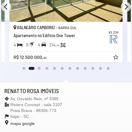
Ar Condicionado
Calefação
Churrasqueira
Andar Alto
Vista Livre
BALNEÁRIO CAMBORIÚ -
BARRA SUL
Vista Mar
#1.234
Acabamento em Gesso
Apartamento no Edifício One Tower
Fechadura Eletrônica
Vista Panorâmica
4
5
4
214,
00
Área de Serviço
Living
R$ 12.500.000,
00
Sacada com Churrasqueira
Sala
Sala de Estar
Cozinha
Cozinha Americana
Espaço Gourmet
RENATTO ROSA IMÓVEIS
Jardim
Sacada Integrada
Av. Osvaldo Reis, nº 3385
Hidromassagem
Riviera Concept - sala 2107
Closet
Praia Brava - 88306-773
Lavabo
Itajaí -
SC
Banheiro Social
mapa google
Suíte Master
Características do Empreendimento