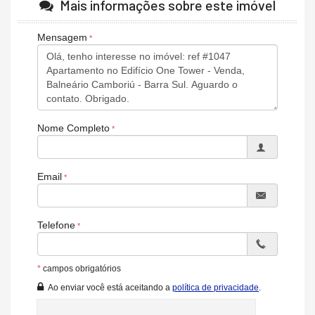
Mais informações sobre este imóvel
Metragens do Imóvel:
Área Privativa: 214m²
Mensagem
Características do Empreendimento
parque infantil
quarto do bebê
02 salões de festas
sala de jogos
Nome Completo
quadra de esportes
Piscina adulto e infantil
Bar Molhado
jogo de água
Email
pomar
Clínica de cuidado de animais domésticos
Minigolfe
Telefone
Espaço Gourmet
bar
Cinema
*
campos obrigatórios
Espaço Estar
Bar de vinhos
Ao enviar você está aceitando a
política de privacidade
.
Adega