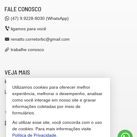
FALE CONOSCO
(47)
9.9228-8030 (WhatsApp)
ligamos para você
renatto.corretorbc@gmail.com
trabalhe conosco
VEJA MAIS
receba nosso newsletter
Utilizamos
cookies
para oferecer melhor
indicadores financeiros
experiência, melhorar o desempenho, analisar
como você interage em nosso site e gravar
cadastre seu imóvel
informações coletadas por meio de
imóveis favoritos
formulários.
Ao utilizar esse site, você concorda com o uso
mapa de imóveis
de
cookies
. Para mais informações visite
Política de Privacidade
.