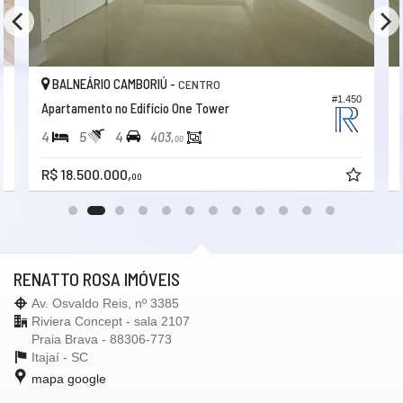
BALNEÁRIO CAMBORIÚ -
CENTRO
6
#1.450
Apartamento no Edifício One Tower
4
5
4
403,
00
R$ 18.500.000,
00
RENATTO ROSA IMÓVEIS
Av. Osvaldo Reis, nº 3385
Riviera Concept - sala 2107
Praia Brava - 88306-773
Itajaí -
SC
mapa google