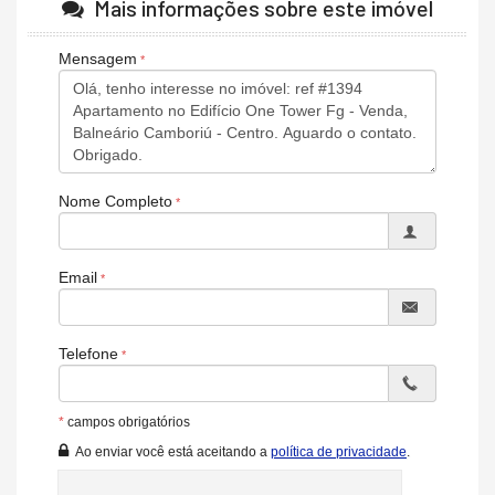
Lavabo
Mais informações sobre este imóvel
Entrada de Serviço
Banheiro Social
Mensagem
Suíte Master
Andar Alto
Vista Livre
Vista Mar
Acabamento em Gesso
Vista Panorâmica
Características do Empreendimento
Nome Completo
Sauna
Bar
Sala de Jogos
Salão de Festas
Email
Cinema
Piscina
Quadra Esportiva
Spa
Telefone
Espaço Gourmet
Espaço Fitness
Portaria 24h
*
campos obrigatórios
Portão Eletrônico
Ao enviar você está aceitando a
política de privacidade
.
Playground
Brinquedoteca
Automação Predial