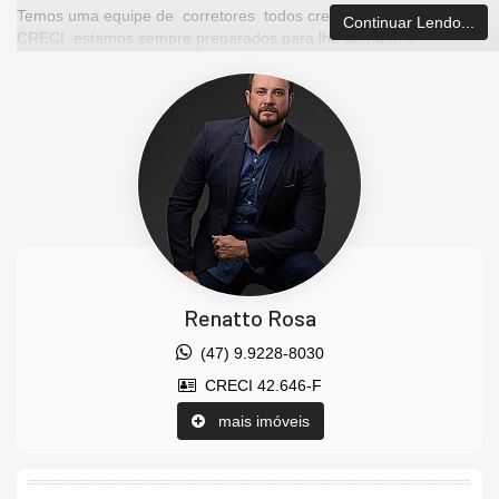
Temos uma equipe de corretores todos credenciados pelo
Continuar Lendo...
CRECI estamos sempre preparados para lhe atender, e
ajudando a encontrar as melhores opções de imóveis em
Balneário Camboriú – SC e na região, e captamos
oportunidades de investimentos para que você possa ter um
ótimo investimento com a maior segurança que existe.
Imóvel disponível para visitação.
Agende uma visita agora mesmo e venha conhecer este lindo
imóvel.
Os valores estão sujeitos a alteração sem aviso prévio.
Características do Imóvel
Renatto Rosa
Área de Serviço
Living
(47) 9.9228-8030
Sala
Sala de Estar
CRECI 42.646-F
Sala de Jantar
Cozinha
mais imóveis
Espaço Gourmet
Hidromassagem
Closet