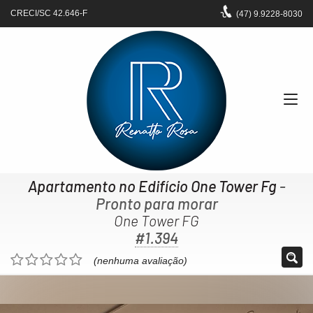
CRECI/SC 42.646-F
(47)
9.9228-8030
Apartamento no Edifício One Tower Fg
-
Pronto para morar
One Tower FG
#1.394
(nenhuma avaliação)