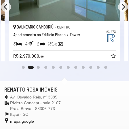
Entrada para Banhistas
Hall Decorado e Mobiliado
Lounge
Estar Social
Acessibilidade para PNE
 CAMBORIÚ -
BALNEÁRIO CAMBOR
CENTRO
#1.473
no Edifício Phoenix Tower
Apartamento no Edifí
2
3
4
4
139,
00
00,
R$ 6.990.000,
00
00
RENATTO ROSA IMÓVEIS
Av. Osvaldo Reis, nº 3385
Riviera Concept - sala 2107
Praia Brava - 88306-773
Itajaí -
SC
mapa google