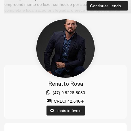
empreendimento de luxo, conhecido por sua infraestrutura
Continuar Lendo...
completa e localização privilegiada, oferece uma oportunidade
única de viver com conforto e elegância à beira-mar.
Com generosos 136 metros quadrados de área privativa, este
apartamento apresenta uma distribuição inteligente e espaçosa,
garantindo o máximo de conforto para seus moradores. Com três
suítes bem planejadas, cada uma com seu próprio banheiro,
oferece privacidade e comodidade para toda a família.
Além disso, o apartamento vem com três vagas de garagem,
proporcionando praticidade e segurança para os veículos dos
moradores. E o melhor de tudo, está totalmente mobiliado,
permitindo que você se mude imediatamente e comece a
desfrutar do estilo de vida luxuoso que este empreendimento
Renatto Rosa
oferece.
(47) 9.9228-8030
O Phoenix Tower é conhecido por sua infraestrutura completa,
CRECI 42.646-F
com uma ampla gama de amenidades de alto padrão. Aqui, você
encontrará áreas de lazer, como piscina, academia, salão de
mais imóveis
festas e muito mais, tudo projetado para proporcionar momentos
de lazer e entretenimento para toda a família.
Nossa
equipe
de corretores, todos credenciados pelo
CRECI
,