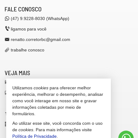
FALE CONOSCO
(47)
9.9228-8030 (WhatsApp)
ligamos para você
renatto.corretorbc@gmail.com
trabalhe conosco
VEJA MAIS
receba nosso newsletter
Utilizamos
cookies
para oferecer melhor
indicadores financeiros
experiência, melhorar o desempenho, analisar
como você interage em nosso site e gravar
cadastre seu imóvel
informações coletadas por meio de
imóveis favoritos
formulários.
Ao utilizar esse site, você concorda com o uso
mapa de imóveis
de
cookies
. Para mais informações visite
Política de Privacidade
.