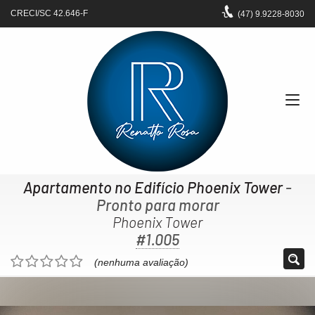
CRECI/SC 42.646-F
(47)
9.9228-8030
Apartamento no Edifício Phoenix Tower
-
Pronto para morar
Phoenix Tower
#1.005
(nenhuma avaliação)