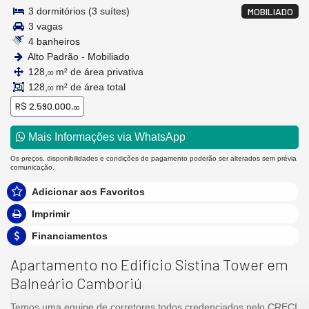
3 dormitórios (3 suítes)
MOBILIADO
3 vagas
4 banheiros
Alto Padrão - Mobiliado
128,
m² de área privativa
00
128,
m² de área total
00
R$ 2.590.000,
00
Mais Informações via WhatsApp
Os preços, disponibilidades e condições de pagamento poderão ser alterados sem prévia
comunicação.
Adicionar aos Favoritos
Imprimir
Financiamentos
Apartamento no Edifício Sistina Tower em
Balneário Camboriú
Temos uma equipe de corretores todos credenciados pelo CRECI