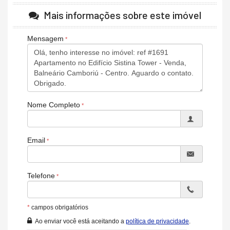
Fechadura Eletrônica
Mais informações sobre este imóvel
Características do Empreendimento
Gerador
Mensagem
Sala de Jogos
Salão de Festas
Espaço Fitness
Portaria 24h
Portão Eletrônico
Brinquedoteca
Gás Central
Nome Completo
Elevador
Hall Decorado e Mobiliado
Acessibilidade para PNE
Email
Telefone
*
campos obrigatórios
Ao enviar você está aceitando a
política de privacidade
.