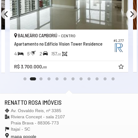
BALNEÁRIO CAMBORIÚ -
CENTRO
#1.277
Apartamento no Edifício Vision Tower Residence
4
5
2
157,
00
R$ 3.700.000,
00
RENATTO ROSA IMÓVEIS
Av. Osvaldo Reis, nº 3385
Riviera Concept - sala 2107
Praia Brava - 88306-773
Itajaí -
SC
mapa google