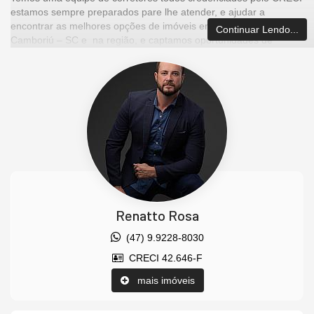
estamos sempre preparados pare lhe atender, e ajudar a
encontrar as melhores opções de imóveis em Balneário
Continuar Lendo...
Camboriú – SC e na região, e captamos oportunidades de
investimentos para que você possa ter um ótimo investimento
com a maior segurança que existe.
Imóvel disponível para visitação.
Agende uma visita agora mesmo e venha conhecer este lindo
imóvel.
Os valores estão sujeitos a alteração sem aviso prévio.
Características do Imóvel
Sala
Cozinha
Renatto Rosa
Sacada Integrada
Lavabo
(47) 9.9228-8030
Piso Laminado
CRECI 42.646-F
Piso Porcelanato
Andar Alto
mais imóveis
Decorado
Acabamento em Gesso
Móveis Planejados