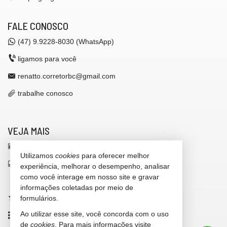
FALE CONOSCO
(47)
9.9228-8030 (WhatsApp)
ligamos para você
renatto.corretorbc@gmail.com
trabalhe conosco
VEJA MAIS
receba nosso newsletter
Utilizamos
cookies
para oferecer melhor
indicadores financeiros
experiência, melhorar o desempenho, analisar
como você interage em nosso site e gravar
cadastre seu imóvel
informações coletadas por meio de
imóveis favoritos
formulários.
Ao utilizar esse site, você concorda com o uso
mapa de imóveis
de
cookies
. Para mais informações visite