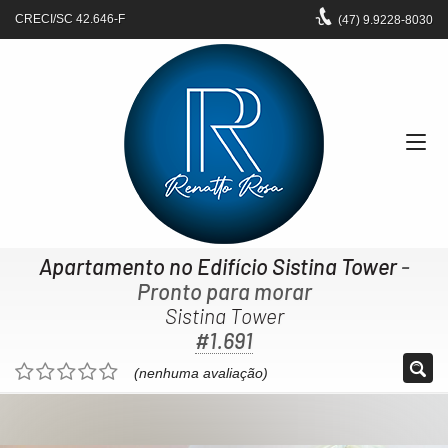
CRECI/SC 42.646-F
(47)
9.9228-8030
Apartamento no Edifício Sistina Tower
-
Pronto para morar
Sistina Tower
#1.691
(nenhuma avaliação)