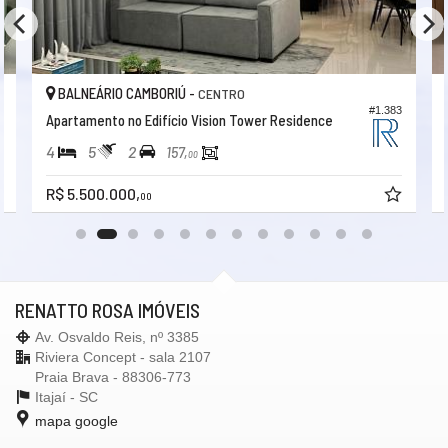
BALNEÁRIO CAMBORIÚ -
CENTRO
7
#1.383
Apartamento no Edifício Vision Tower Residence
4
5
2
157,
00
R$ 5.500.000,
00
RENATTO ROSA IMÓVEIS
Av. Osvaldo Reis, nº 3385
Riviera Concept - sala 2107
Praia Brava - 88306-773
Itajaí -
SC
mapa google