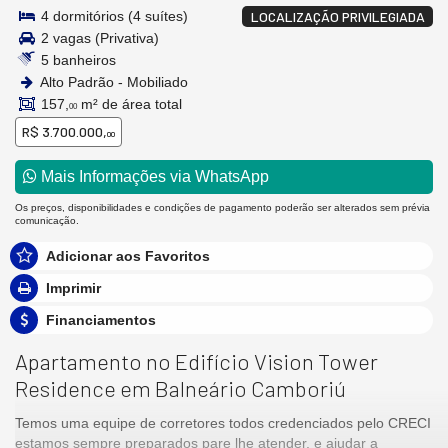
4 dormitórios (4 suítes)
LOCALIZAÇÃO PRIVILEGIADA
2 vagas (Privativa)
5 banheiros
Alto Padrão - Mobiliado
157,
m² de área total
00
R$ 3.700.000,
00
Mais Informações via WhatsApp
Os preços, disponibilidades e condições de pagamento poderão ser alterados sem prévia
comunicação.
Adicionar aos Favoritos
Imprimir
Financiamentos
Apartamento no Edifício Vision Tower
Residence em Balneário Camboriú
Temos uma equipe de corretores todos credenciados pelo CRECI
estamos sempre preparados pare lhe atender, e ajudar a