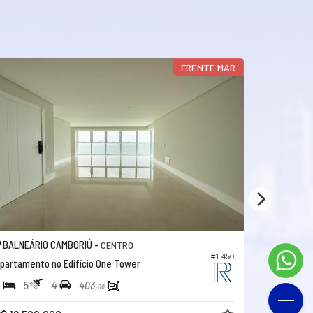
FRENTE MAR
BALNEÁRIO CAMBORIÚ -
BALNEÁRI
CENTRO
#1.450
partamento no Edifício One Tower
Apartament
4
5
4
4
5
403,
00