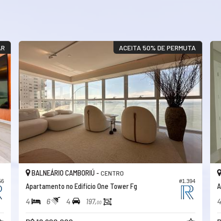
AR
ACEITA 50% DE PERMUTA
BALNEÁRIO CAMBORIÚ -
CENTRO
56
#1.394
Apartamento no Edifício One Tower Fg
A
4
6
4
197,
00