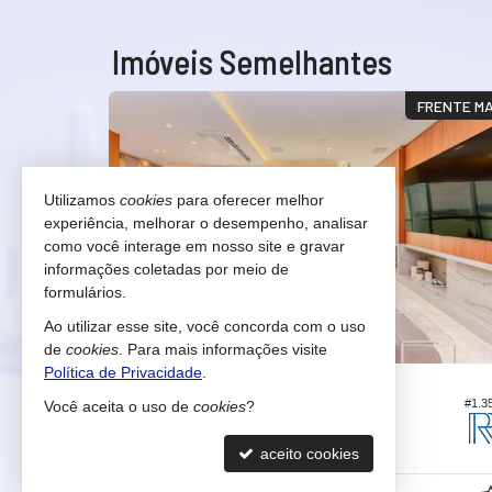
Imóveis Semelhantes
RTUNIDADE!
FRENTE M
Utilizamos
cookies
para oferecer melhor
experiência, melhorar o desempenho, analisar
como você interage em nosso site e gravar
informações coletadas por meio de
formulários.
Ao utilizar esse site, você concorda com o uso
de
cookies
. Para mais informações visite
Política de Privacidade
.
BALNEÁRIO CAMBORIÚ -
CENTRO
#1.370
#1.3
Você aceita o uso de
cookies
?
Apartamento no Edifício One Tower Fg
4
6
4
217,
aceito cookies
00