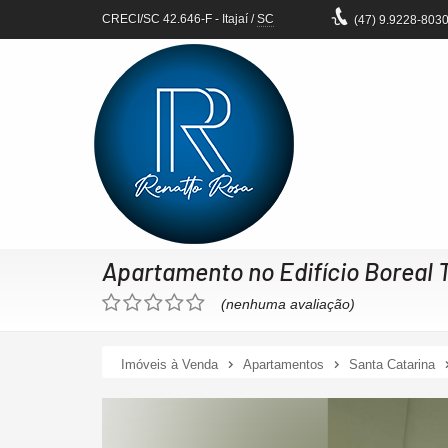
CRECI/SC 42.646-F
- Itajaí /
SC
(47)
9.9228-803
Apartamento no Edifício Boreal 
(nenhuma avaliação)
Imóveis à Venda
Apartamentos
Santa Catarina