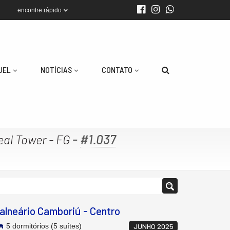
encontre rápido
UEL
NOTÍCIAS
CONTATO
-
#1.037
eal Tower - FG
alneário Camboriú
-
Centro
5 dormitórios (5 suítes)
JUNHO 2025