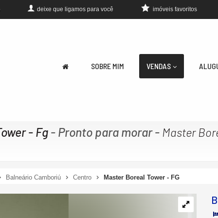
deixe que
ligamos para você
imóveis favoritos
0
SOBRE MIM
VENDAS
ALUG
Tower - Fg
- Pronto para morar
-
Master Bor
Balneário Camboriú
Centro
Master Boreal Tower - FG
B