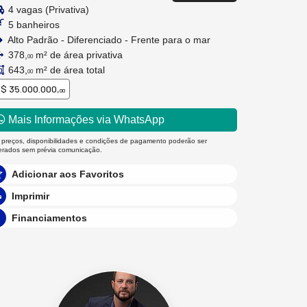
4 vagas (Privativa)
5 banheiros
Alto Padrão - Diferenciado - Frente para o mar
378,
m² de área privativa
00
643,
m² de área total
00
$ 35.000.000,
00
Mais Informações via WhatsApp
 preços, disponibilidades e condições de pagamento poderão ser
terados sem prévia comunicação.
Adicionar aos Favoritos
Imprimir
Financiamentos