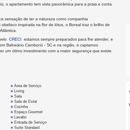
riú, o apartamento tem vista panorâmica para a praia e conta
fica sensação de ter a natureza como companhia
obelisco inspirada na flor de lótus, o Boreal traz o brilho de
Atlântica.
 pelo
CRECI
estamos sempre preparados para lhe atender, e
em Balneário Camboriú - SC e na região, e captamos
ter um ótimo investimento com a maior segurança que existe.
Área de Serviço
Living
Sala
Sala de Estar
Cozinha
Espaço Gourmet
Lavabo
Entrada de Serviço
Suíte Standard