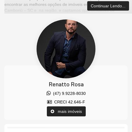
encontrar as melhores opções de imóveis em Balneário
Continuar Lendo...
Camboriú – SC e na região, e captamos oportunidades de
investimentos para que você possa ter um ótimo investimento
com a maior segurança que existe.
Imóvel disponível para visitação.
Agende uma visita agora mesmo e venha conhecer este lindo
imóvel.
Os valores estão sujeitos a alteração sem aviso prévio.
Características do Imóvel
Ar Condicionado
Churrasqueira
Renatto Rosa
Piso Cerâmico
Piso Porcelanato
(47) 9.9228-8030
Piso Vinílico
CRECI 42.646-F
Vista Mar
Decorado
mais imóveis
Acabamento em Gesso
Móveis Planejados
Área de Serviço
Living