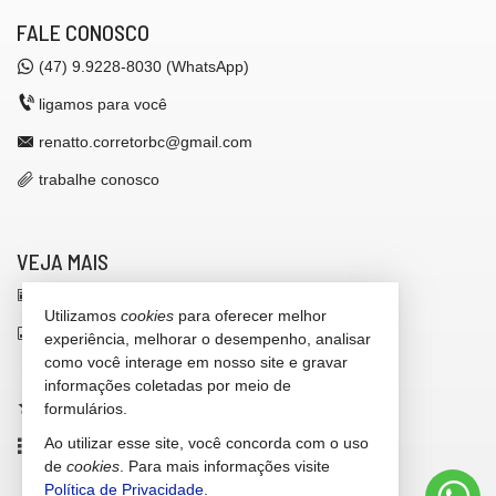
FALE CONOSCO
(47)
9.9228-8030 (WhatsApp)
ligamos para você
renatto.corretorbc@gmail.com
trabalhe conosco
VEJA MAIS
receba nosso newsletter
Utilizamos
cookies
para oferecer melhor
indicadores financeiros
experiência, melhorar o desempenho, analisar
como você interage em nosso site e gravar
cadastre seu imóvel
informações coletadas por meio de
imóveis favoritos
formulários.
Ao utilizar esse site, você concorda com o uso
mapa de imóveis
de
cookies
. Para mais informações visite
Política de Privacidade
.