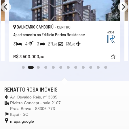
BALNEÁRIO CAMBORIÚ -
CENTRO
2
#351
Apartamento no Edifício Perico Residence
3
4
3
211,
136,
00
00
R$ 3.500.000,
00
RENATTO ROSA IMÓVEIS
Av. Osvaldo Reis, nº 3385
Riviera Concept - sala 2107
Praia Brava - 88306-773
Itajaí -
SC
mapa google