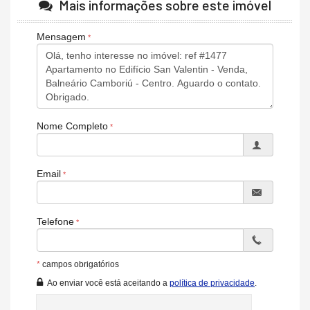
Mais informações sobre este imóvel
Sala de Estar
Sala de Jantar
Cozinha
Mensagem
Espaço Gourmet
Lavabo
Banheiro de Serviço
Banheiro Social
Sala de TV
Características do Empreendimento
Nome Completo
Piscina
Espaço Gourmet
Portaria 24h
Portão Eletrônico
Email
Brinquedoteca
Bicicletário
Câmeras de Segurança
Elevador
Telefone
Entrada para Banhistas
Box de Praia
*
campos obrigatórios
Ao enviar você está aceitando a
política de privacidade
.