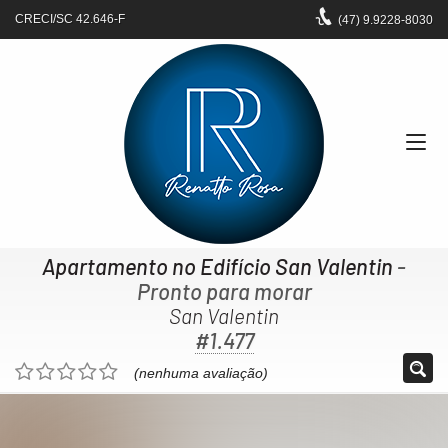
CRECI/SC 42.646-F
(47)
9.9228-8030
Apartamento no Edifício San Valentin
-
Pronto para morar
San Valentin
#1.477
(nenhuma avaliação)